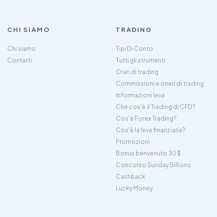
CHI SIAMO
TRADING
Chi siamo
Tipi Di Conto
Contatti
Tutti gli strumenti
Orari di trading
Commissioni e oneri di trading
Informazioni leva
Che cos'è il Trading di CFD?
Cos'è Forex Trading?
Cos'è la leva finanziaria?
Promozioni
Bonus benvenuto 30 $
Concorso Sunday Billions
Cashback
Lucky Money