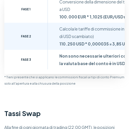
Conversione della dimensione del trad
a USD
FASE 1
100.000 EUR * 1,1025 (EUR/USD rat
Calcola le tariffe di commissione in U
di USD scambiato)
FASE 2
110.250 USD * 0,000035 = 3,85 US
Non sono necessarie ulteriori con
FASE 3
la valuta base del conto è in USD
* Tieni presente che si applicano le commissioni fiscali ai tipi di conto Premium
solo all'apertura e alla chiusura della posizione
Tassi Swap
Alla fine di ogni giornata di trading (22:00 GMT), le posizioni