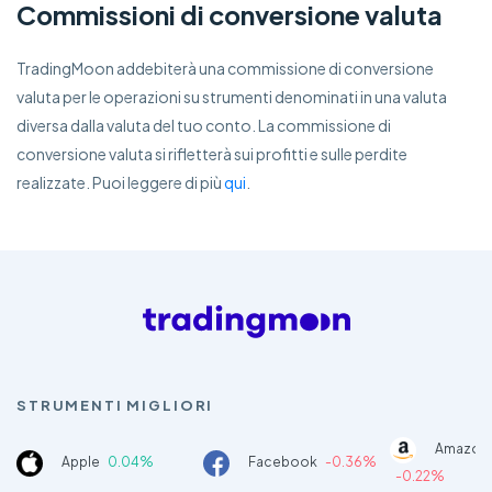
Commissioni di conversione valuta
TradingMoon addebiterà una commissione di conversione
valuta per le operazioni su strumenti denominati in una valuta
diversa dalla valuta del tuo conto. La commissione di
conversione valuta si rifletterà sui profitti e sulle perdite
realizzate. Puoi leggere di più
qui
.
STRUMENTI MIGLIORI
Amazon
Apple
0.04%
Facebook
-0.36%
-0.22%