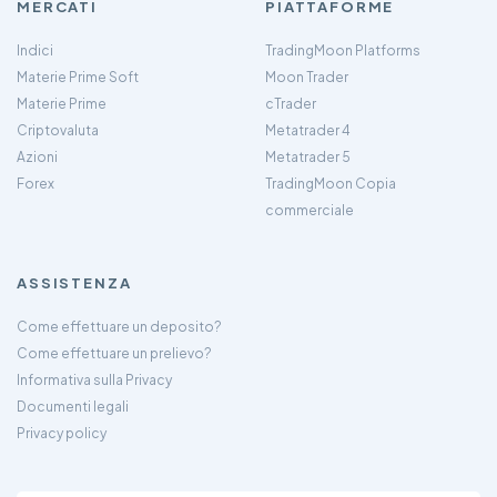
MERCATI
PIATTAFORME
Indici
TradingMoon Platforms
Materie Prime Soft
Moon Trader
Materie Prime
cTrader
Criptovaluta
Metatrader 4
Azioni
Metatrader 5
Forex
TradingMoon Copia
commerciale
ASSISTENZA
Come effettuare un deposito?
Come effettuare un prelievo?
Informativa sulla Privacy
Documenti legali
Privacy policy