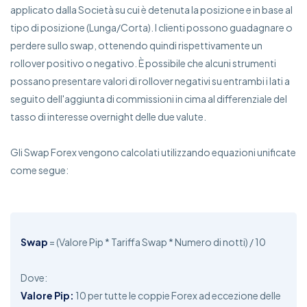
applicato dalla Società su cui è detenuta la posizione e in base al
tipo di posizione (Lunga/Corta). I clienti possono guadagnare o
perdere sullo swap, ottenendo quindi rispettivamente un
rollover positivo o negativo. È possibile che alcuni strumenti
possano presentare valori di rollover negativi su entrambi i lati a
seguito dell'aggiunta di commissioni in cima al differenziale del
tasso di interesse overnight delle due valute.
Gli Swap Forex vengono calcolati utilizzando equazioni unificate
come segue:
Swap
= (Valore Pip * Tariffa Swap * Numero di notti) / 10
Dove:
Valore Pip:
10 per tutte le coppie Forex ad eccezione delle