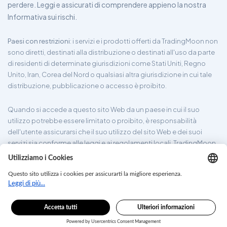
perdere. Leggi e assicurati di comprendere appieno la nostra
Informativa sui rischi.
Paesi con restrizioni
: i servizi e i prodotti offerti da TradingMoon non
sono diretti, destinati alla distribuzione o destinati all'uso da parte
di residenti di determinate giurisdizioni come Stati Uniti, Regno
Unito, Iran, Corea del Nord o qualsiasi altra giurisdizione in cui tale
distribuzione, pubblicazione o accesso è proibito.
Quando si accede a questo sito Web da un paese in cui il suo
utilizzo potrebbe essere limitato o proibito, è responsabilità
dell'utente assicurarsi che il suo utilizzo del sito Web e dei suoi
servizi sia conforme alle leggi e ai regolamenti locali. TradingMoon
non garantisce che le informazioni fornite sul suo sito Web siano
appropriate per tutte le giurisdizioni.
tradingmoon.com ©2026. Tutti i diritti riservati