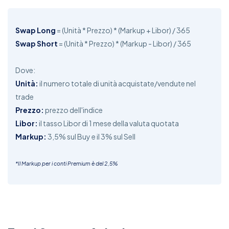
Swap Long
= (Unità * Prezzo) * (Markup + Libor) / 365
Swap Short
= (Unità * Prezzo) * (Markup - Libor) / 365
Dove:
Unità:
il numero totale di unità acquistate/vendute nel
trade
Prezzo:
prezzo dell'indice
Libor:
il tasso Libor di 1 mese della valuta quotata
Markup:
3,5% sul Buy e il 3% sul Sell
*Il Markup per i conti Premium è del 2,5%