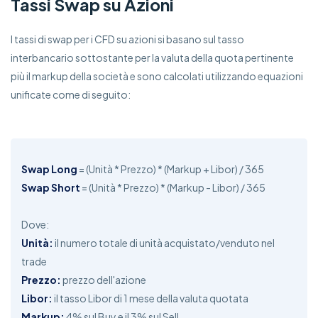
Tassi Swap su Azioni
I tassi di swap per i CFD su azioni si basano sul tasso
interbancario sottostante per la valuta della quota pertinente
più il markup della società e sono calcolati utilizzando equazioni
unificate come di seguito:
Swap Long
= (Unità * Prezzo) * (Markup + Libor) / 365
Swap Short
= (Unità * Prezzo) * (Markup - Libor) / 365
Dove:
Unità:
il numero totale di unità acquistato/venduto nel
trade
Prezzo:
prezzo dell'azione
Libor:
il tasso Libor di 1 mese della valuta quotata
Markup:
4% sul Buy e il 3% sul Sell