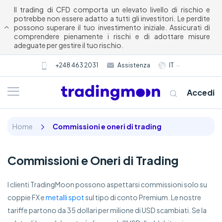
Il trading di CFD comporta un elevato livello di rischio e
potrebbe non essere adatto a tutti gli investitori. Le perdite
possono superare il tuo investimento iniziale. Assicurati di
comprendere pienamente i rischi e di adottare misure
adeguate per gestire il tuo rischio.
+248 463 2031
Assistenza
IT
Accedi
Home
Commissioni e oneri di trading
Commissioni e Oneri di Trading
I clienti TradingMoon possono aspettarsi commissioni solo su
coppie FX e
metalli spot
sul tipo di conto Premium. Le nostre
Chi siamo
tariffe partono da 35 dollari per milione di USD scambiati. Se la