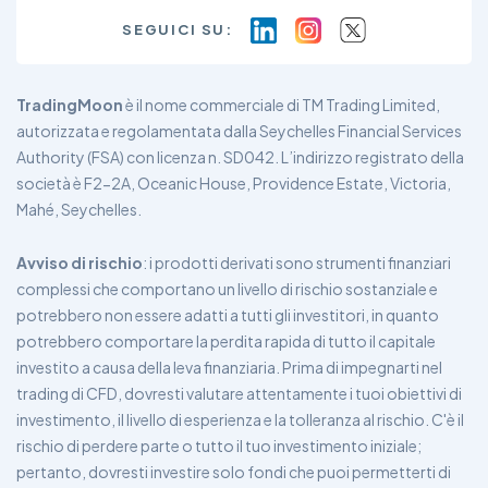
SEGUICI SU:
TradingMoon
è il nome commerciale di TM Trading Limited,
autorizzata e regolamentata dalla Seychelles Financial Services
Authority (FSA) con licenza n. SD042. L’indirizzo registrato della
società è F2-2A, Oceanic House, Providence Estate, Victoria,
Mahé, Seychelles.
Avviso di rischio
: i prodotti derivati ​​sono strumenti finanziari
complessi che comportano un livello di rischio sostanziale e
potrebbero non essere adatti a tutti gli investitori, in quanto
potrebbero comportare la perdita rapida di tutto il capitale
investito a causa della leva finanziaria. Prima di impegnarti nel
trading di CFD, dovresti valutare attentamente i tuoi obiettivi di
investimento, il livello di esperienza e la tolleranza al rischio. C'è il
rischio di perdere parte o tutto il tuo investimento iniziale;
pertanto, dovresti investire solo fondi che puoi permetterti di