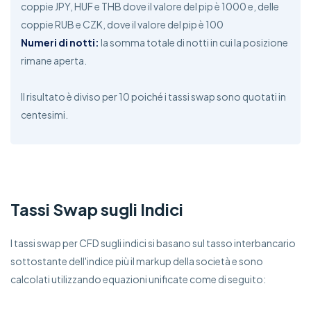
coppie JPY, HUF e THB dove il valore del pip è 1000 e, delle
coppie RUB e CZK, dove il valore del pip è 100
Numeri di notti:
la somma totale di notti in cui la posizione
rimane aperta.
Il risultato è diviso per 10 poiché i tassi swap sono quotati in
centesimi.
Tassi Swap sugli Indici
I tassi swap per CFD sugli indici si basano sul tasso interbancario
sottostante dell'indice più il markup della società e sono
calcolati utilizzando equazioni unificate come di seguito: