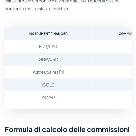
valuta di base del conto è diversa dall'USD, l'addebito viene
Trading
convertito nella valuta rispettiva.
Mercati
INSTRUMENT FINANCIER
COMMISSIO
Piattaforme
EUR/USD
Assistenza
GBP/USD
Autres paires FX
GOLD
SILVER
Formula di calcolo delle commissioni