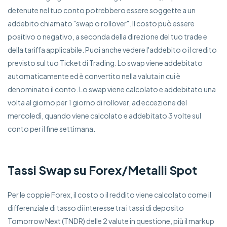
detenute nel tuo conto potrebbero essere soggette a un
addebito chiamato "swap o rollover". Il costo può essere
positivo o negativo, a seconda della direzione del tuo trade e
della tariffa applicabile. Puoi anche vedere l'addebito o il credito
previsto sul tuo Ticket di Trading. Lo swap viene addebitato
automaticamente ed è convertito nella valuta in cui è
denominato il conto. Lo swap viene calcolato e addebitato una
volta al giorno per 1 giorno di rollover, ad eccezione del
mercoledì, quando viene calcolato e addebitato 3 volte sul
conto per il fine settimana.
Tassi Swap su Forex/Metalli Spot
Per le coppie Forex, il costo o il reddito viene calcolato come il
differenziale di tasso di interesse tra i tassi di deposito
Tomorrow Next (TNDR) delle 2 valute in questione, più il markup