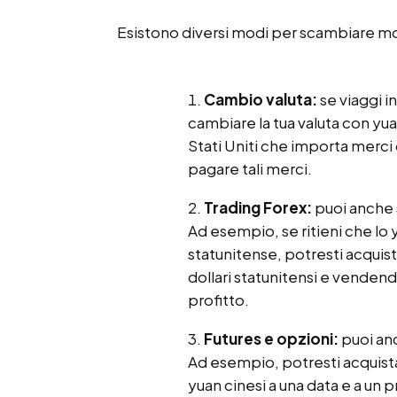
Esistono diversi modi per scambiare mo
Cambio valuta:
se viaggi in
cambiare la tua valuta con yu
Stati Uniti che importa merci 
pagare tali merci.
Trading Forex:
puoi anche 
Ad esempio, se ritieni che lo 
statunitense, potresti acquis
dollari statunitensi e vendend
profitto.
Futures e opzioni:
puoi anc
Ad esempio, potresti acquista
yuan cinesi a una data e a un p