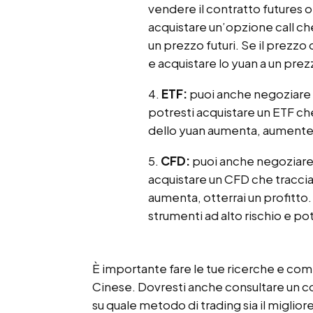
vendere il contratto futures o
acquistare un’opzione call che t
un prezzo futuri. Se il prezz
e acquistare lo yuan a un prez
ETF:
puoi anche negoziare 
potresti acquistare un ETF che
dello yuan aumenta, aumenterà
CFD:
puoi anche negoziar
acquistare un CFD che traccia 
aumenta, otterrai un profitto
strumenti ad alto rischio e pot
È importante fare le tue ricerche e co
Cinese. Dovresti anche consultare un co
su quale metodo di trading sia il migliore 