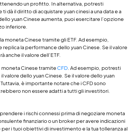
ttenendo un profitto. In alternativa, potresti
i dà il diritto di acquistare yuan cinesi a una data e a
o dello yuan Cinese aumenta, puoi esercitare l’opzione
zo inferiore.
la moneta Cinese tramite gli ETF. Ad esempio,
 replica la performance dello yuan Cinese. Se il valore
 anche il valore dell’ETF.
e moneta Cinese tramite
CFD
. Ad esempio, potresti
il valore dello yuan Cinese. Se il valore dello yuan
. Tuttavia, è importante notare che i CFD sono
rebbero non essere adatti a tutti gli investitori.
mprendere i rischi connessi prima di negoziare moneta
nsulente finanziario o un broker per avere indicazioni
per i tuoi obiettivi di investimento e la tua tolleranza al