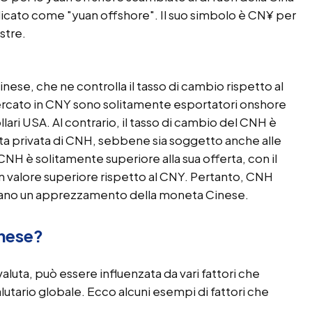
dicato come "yuan offshore". Il suo simbolo è CN¥ per
stre.
nese, che ne controlla il tasso di cambio rispetto al
mercato in CNY sono solitamente esportatori onshore
ri USA. Al contrario, il tasso di cambio del CNH è
ta privata di CNH, sebbene sia soggetto anche alle
H è solitamente superiore alla sua offerta, con il
un valore superiore rispetto al CNY. Pertanto, CNH
cipano un apprezzamento della moneta Cinese.
inese?
aluta, può essere influenzata da vari fattori che
alutario globale. Ecco alcuni esempi di fattori che