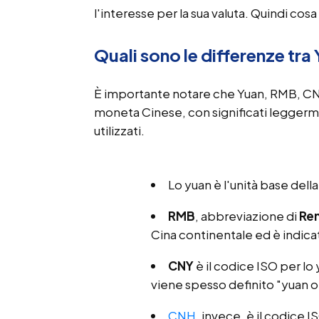
l'interesse per la sua valuta. Quindi cos
Quali sono le differenze t
È importante notare che Yuan, RMB, CNH e
moneta Cinese, con significati leggerm
utilizzati.
Lo yuan è l'unità base della
RMB
, abbreviazione di
Re
Cina continentale ed è indica
CNY
è il codice ISO per l
viene spesso definito "yuan o
CNH
, invece, è il codice 