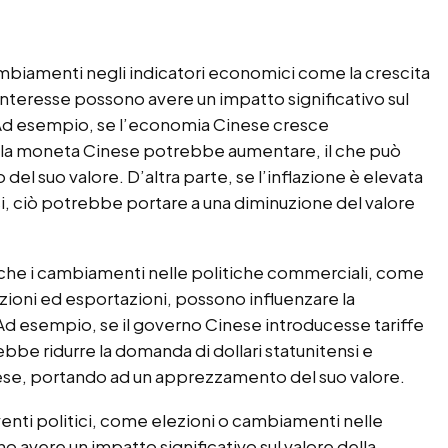
mbiamenti negli indicatori economici come la crescita
 di interesse possono avere un impatto significativo sul
 Ad esempio, se l’economia Cinese cresce
la moneta Cinese potrebbe aumentare, il che può
l suo valore. D’altra parte, se l’inflazione è elevata
ssi, ciò potrebbe portare a una diminuzione del valore
he i cambiamenti nelle politiche commerciali, come
tazioni ed esportazioni, possono influenzare la
 esempio, se il governo Cinese introducesse tariffe
ebbe ridurre la domanda di dollari statunitensi e
ese, portando ad un apprezzamento del suo valore.
enti politici, come elezioni o cambiamenti nelle
 avere un impatto significativo sul valore della