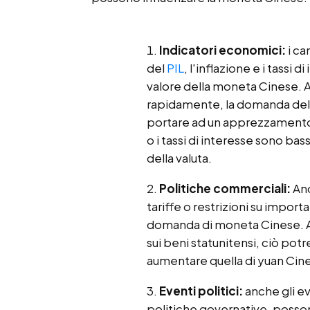
Indicatori economici:
i ca
del
PIL
, l'inflazione e i tassi
valore della moneta Cinese.
rapidamente, la domanda del
portare ad un apprezzamento de
o i tassi di interesse sono ba
della valuta.
Politiche commerciali:
Anc
tariffe o restrizioni su impor
domanda di moneta Cinese. Ad
sui beni statunitensi, ciò potr
aumentare quella di yuan Cin
Eventi politici:
anche gli ev
politiche governative, possono