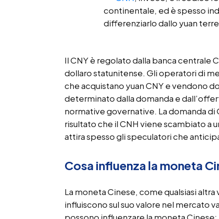
continentale, ed è spesso in
differenziarlo dallo yuan terre
Il CNY è regolato dalla banca centrale Ci
dollaro statunitense. Gli operatori di 
che acquistano yuan CNY e vendono dolla
determinato dalla domanda e dall’offer
normative governative. La domanda di CN
risultato che il CNH viene scambiato a 
attira spesso gli speculatori che anti
Cosa influenza la moneta C
La moneta Cinese, come qualsiasi altra v
influiscono sul suo valore nel mercato v
possono influenzare la moneta Cinese: