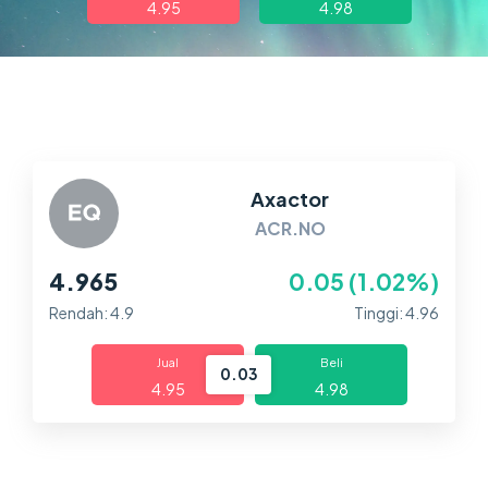
4.95
4.98
Dagangan
Pasaran
Platform
Bantuan
Axactor
ACR.NO
4.965
0.05 (1.02%)
Rendah: 4.9
Tinggi: 4.96
Jual
Beli
0.03
4.95
4.98