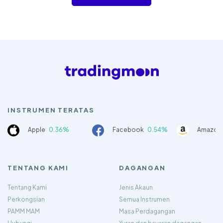
INSTRUMEN TERATAS
Apple
0.36%
Facebook
0.54%
Amazon
TENTANG KAMI
DAGANGAN
Tentang Kami
Jenis Akaun
Perkongsian
Semua Instrumen
PAMM MAM
Masa Perdagangan