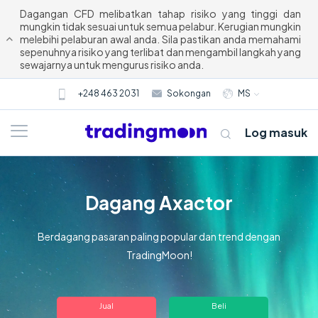
Dagangan CFD melibatkan tahap risiko yang tinggi dan
mungkin tidak sesuai untuk semua pelabur. Kerugian mungkin
melebihi pelaburan awal anda. Sila pastikan anda memahami
sepenuhnya risiko yang terlibat dan mengambil langkah yang
sewajarnya untuk mengurus risiko anda.
+248 463 2031
Sokongan
MS
Log masuk
Dagang Axactor
Berdagang pasaran paling popular dan trend dengan
TradingMoon!
Tentang kami
Jual
Beli