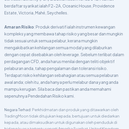
berdaftar syarikat ialah F2-2A, Oceanic House, Providence
Estate, Victoria, Mahé, Seychelles.
Amaran Risiko
: Produk derivatif ialah instrumen kewangan
kompleks yang membawa tahap risiko yang besar dan mungkin
tidak sesuai untuk semua pelabur, kerana mungkin
mengakibatkan kehilangan semua modal yang dilaburkan
dengan cepat disebabkan oleh leverage. Sebelum terlibat dalam
perdagangan CFD, anda harus menilai dengan teliti objektif
pelaburan anda, tahap pengalaman dan toleransi risiko.
Terdapat risiko kehilangan sebahagian atau semua pelaburan
awal anda; oleh itu, anda hanya perlu melabur dana yang anda
mampu kerugian. Sila baca dan pastikan anda memahami
sepenuhnya Pendedahan Risiko kami.
Negara Terhad
: Perkhidmatan dan produk yang ditawarkan oleh
TradingMoon tidak ditujukan kepada, bertujuan untuk diedarkan
kepada, atau dimaksudkan untuk digunakan oleh penduduk di
bidang kuasa tertentu seperti Amerika Syarikat, United Kingdom,