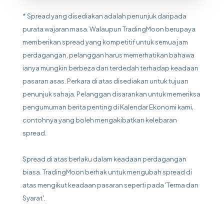
* Spread yang disediakan adalah penunjuk daripada
purata wajaran masa. Walaupun TradingMoon berupaya
memberikan spread yang kompetitif untuk semua jam
perdagangan, pelanggan harus memerhatikan bahawa
ianya mungkin berbeza dan terdedah terhadap keadaan
pasaran asas. Perkara di atas disediakan untuk tujuan
penunjuk sahaja. Pelanggan disarankan untuk memeriksa
pengumuman berita penting di Kalendar Ekonomi kami,
contohnya yang boleh mengakibatkan kelebaran
spread.
Spread di atas berlaku dalam keadaan perdagangan
biasa. TradingMoon berhak untuk mengubah spread di
atas mengikut keadaan pasaran seperti pada 'Terma dan
Syarat'.