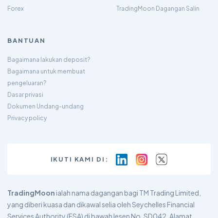
Forex
TradingMoon Dagangan Salin
BANTUAN
Bagaimana lakukan deposit?
Bagaimana untuk membuat
pengeluaran?
Dasar privasi
Dokumen Undang-undang
Privacy policy
IKUTI KAMI DI:
TradingMoon
ialah nama dagangan bagi TM Trading Limited,
yang diberi kuasa dan dikawal selia oleh Seychelles Financial
Services Authority (FSA) di bawah lesen No. SD042. Alamat