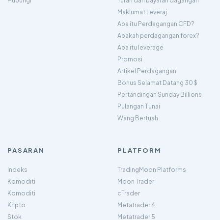
Hubungi
Yuran dan bayaran dagangan
Maklumat Leveraj
Apa itu Perdagangan CFD?
Apakah perdagangan forex?
Apa itu leverage
Promosi
Artikel Perdagangan
Bonus Selamat Datang 30 $
Pertandingan Sunday Billions
Pulangan Tunai
Wang Bertuah
PASARAN
PLATFORM
Indeks
TradingMoon Platforms
Komoditi
Moon Trader
Komoditi
cTrader
Kripto
Metatrader 4
Stok
Metatrader 5