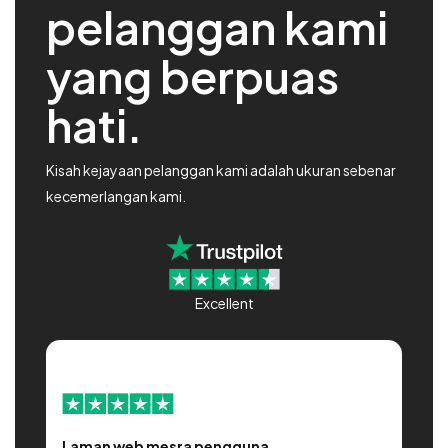
pelanggan kami
yang berpuas
hati.
Kisah kejayaan pelanggan kami adalah ukuran sebenar
kecemerlangan kami.
Excellent
Laman web mesra pengguna
P