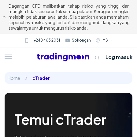
Dagangan CFD melibatkan tahap risiko yang tinggi dan
mungkin tidak sesuai untuk semua pelabur. Kerugian mungkin
melebihi pelaburan awal anda. Sila pastikan anda memahami
sepenuhnya risiko yang terlibat dan mengambil langkah yang
sewajarnya untuk mengurus risiko anda.
+248 463 2031
Sokongan
MS
Log masuk
Home
cTrader
Temui cTrader
Tentang kami