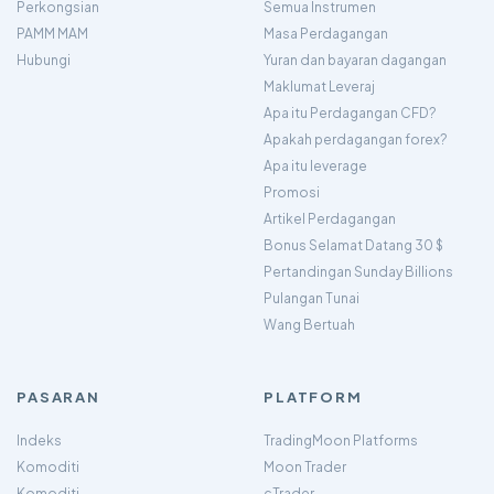
Perkongsian
Semua Instrumen
PAMM MAM
Masa Perdagangan
Hubungi
Yuran dan bayaran dagangan
Maklumat Leveraj
Apa itu Perdagangan CFD?
Apakah perdagangan forex?
Apa itu leverage
Promosi
Artikel Perdagangan
Bonus Selamat Datang 30 $
Pertandingan Sunday Billions
Pulangan Tunai
Wang Bertuah
PASARAN
PLATFORM
Indeks
TradingMoon Platforms
Komoditi
Moon Trader
Komoditi
cTrader