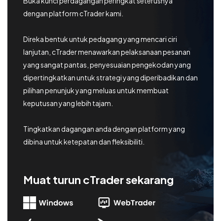
Buka kunci perdagangan peringkat seterusnya
Dagangan
dengan platform cTrader kami.
Pasaran
Direka bentuk untuk pedagang yang mencari ciri
lanjutan, cTrader menawarkan pelaksanaan pesanan
Platform
yang sangat pantas, penyesuaian pengekodan yang
dipertingkatkan untuk strategi yang diperibadikan dan
Bantuan
pilihan penunjuk yang meluas untuk membuat
keputusan yang lebih tajam.
Tingkatkan dagangan anda dengan platform yang
dibina untuk ketepatan dan fleksibiliti.
Muat turun cTrader sekarang