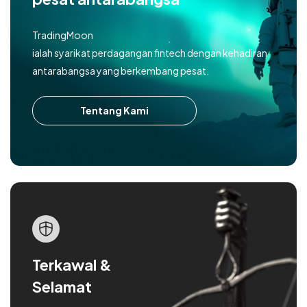
TradingMoon
ialah syarikat perdagangan fintech dengan kehadiran
antarabangsa yang berkembang pesat.
Tentang Kami
Terkawal &
Selamat