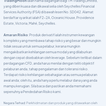
TradingMoon
ialah nama dagangan bagi TM Trading Limited,
yang diberi kuasa dan dikawal selia oleh Seychelles Financial
Services Authority (FSA) di bawah lesen No. SD042. Alamat
berdaftar syarikat ialah F2-2A, Oceanic House, Providence
Estate, Victoria, Mahé, Seychelles.
Amaran Risiko
: Produk derivatif ialah instrumen kewangan
kompleks yang membawa tahap risiko yang besar dan mungkin
tidak sesuai untuk semua pelabur, kerana mungkin
mengakibatkan kehilangan semua modal yang dilaburkan
dengan cepat disebabkan oleh leverage. Sebelum terlibat dalam
perdagangan CFD, anda harus menilai dengan teliti objektif
pelaburan anda, tahap pengalaman dan toleransi risiko.
Terdapat risiko kehilangan sebahagian atau semua pelaburan
awal anda; oleh itu, anda hanya perlu melabur dana yang anda
mampu kerugian. Sila baca dan pastikan anda memahami
sepenuhnya Pendedahan Risiko kami.
Negara Terhad
: Perkhidmatan dan produk yang ditawarkan oleh