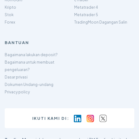
Kripto
Metatrader 4
Stok
Metatrader 5
Forex
TradingMoon Dagangan Salin
BANTUAN
Bagaimana lakukan deposit?
Bagaimana untuk membuat
pengeluaran?
Dasar privasi
Dokumen Undang-undang
Privacy policy
IKUTI KAMI DI: