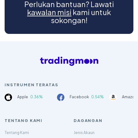
Perlukan bantuan? Lawati
kawalan misi
kami untuk
sokongan!
INSTRUMEN TERATAS
Apple
0.36%
Facebook
0.54%
Amazon
TENTANG KAMI
DAGANGAN
Tentang Kami
Jenis Akaun