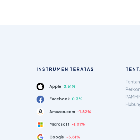
INSTRUMEN TERATAS
TENT
Tentan
Apple
0.61%
Perkon
PAMM 
Facebook
0.3%
Hubun
Amazon.com
-1.82%
Microsoft
-1.01%
Google
-3.81%