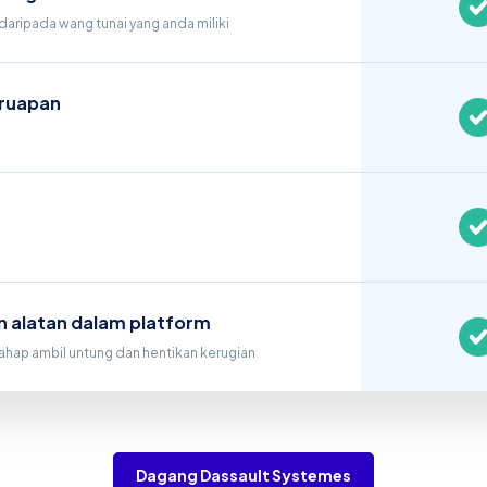
daripada wang tunai yang anda miliki
ruapan
n alatan dalam platform
hap ambil untung dan hentikan kerugian
Dagang Dassault Systemes