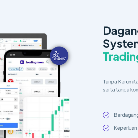
Dagan
Syste
Tradi
Tanpa Kerumita
serta tanpa ko
Berdagan
Keperluan