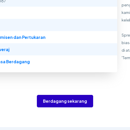
087
peng
kami
kele
Spre
misen dan Pertukaran
bias
veraj
di a
'Ter
sa Berdagang
Berdagang sekarang