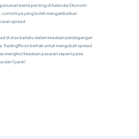
umuman berita penting di Kalendar Ekonomi
, contohnya yang boleh mengakibatkan
baran spread.
ad di atas berlaku dalam keadaan perdagangan
a. TradingMoon berhak untuk mengubah spread
tas mengikut keadaan pasaran seperti pada
ma dan Syarat'.