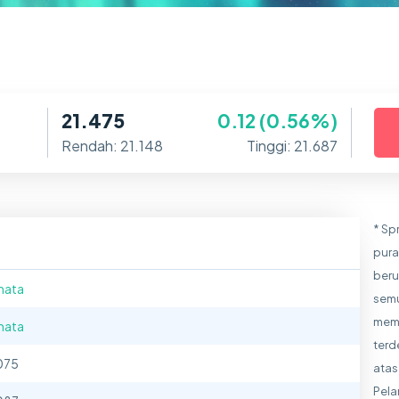
21.475
0.12 (0.56%)
Rendah: 21.148
Tinggi: 21.687
* Sp
pura
beru
mata
semu
meme
mata
terd
075
atas
Pela