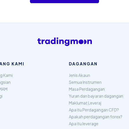
ANG KAMI
DAGANGAN
g Kami
Jenis Akaun
gsian
Semua Instrumen
MAM
Masa Perdagangan
gi
Yuran dan bayaran dagangan
Maklumat Leveraj
Apa itu Perdagangan CFD?
Apakah perdagangan forex?
Apa itu leverage