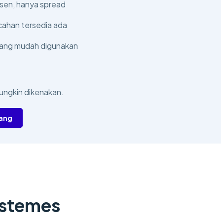
sen, hanya spread
ahan tersedia ada
yang mudah digunakan
ungkin dikenakan.
rang
ystemes