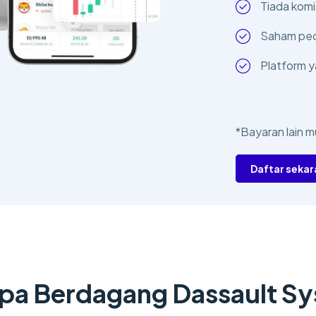
Tiada komi
Saham pec
Platform 
*Bayaran lain m
Daftar seka
a Berdagang Dassault S