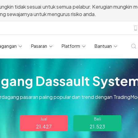
ngkin tidak sesuai untuk semua pelabur. Kerugian mungkin m
ang sewajarnya untuk mengurus risiko anda.
agangan
Pasaran
Platform
Bantuan
gang Dassault Syste
rdagang pasaran paling popular dan trend dengan TradingMo
Jual
Beli
21.427
21.523