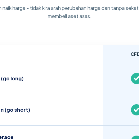
naik harga - tidak kira arah perubahan harga dan tanpa sek
membeli aset asas.
CF
 (go long)
n (go short)
erage