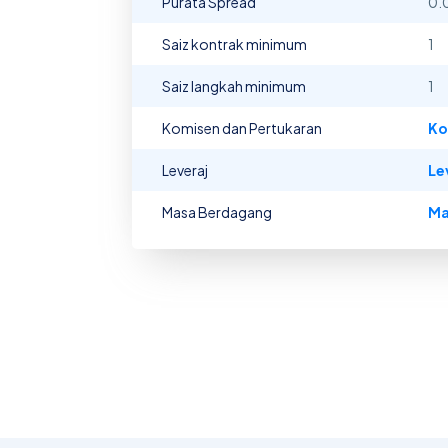
Purata Spread
0.
Saiz kontrak minimum
1
Saiz langkah minimum
1
Komisen dan Pertukaran
Ko
Leveraj
Le
Masa Berdagang
Ma