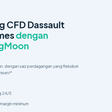
g CFD Dassault
mes
dengan
ngMoon
n, dengan saiz perdagangan yang fleksibel
misen!*
g 24/5
 margin minimum