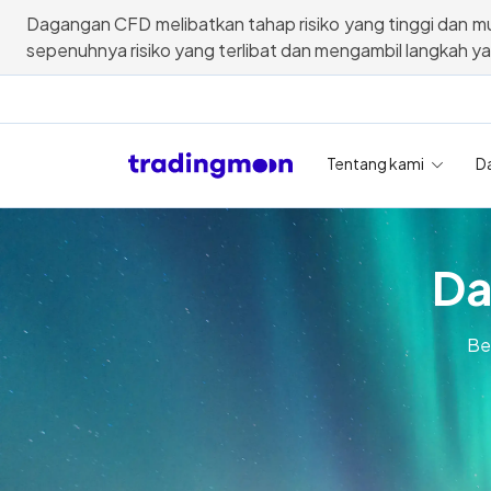
Dagangan CFD melibatkan tahap risiko yang tinggi dan mu
sepenuhnya risiko yang terlibat dan mengambil langkah y
Tentang kami
D
Da
Be