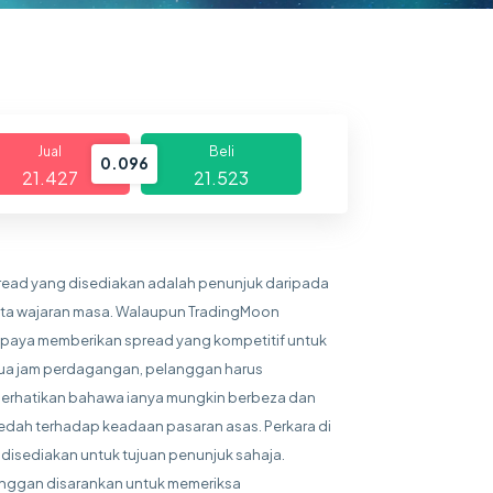
Jual
Beli
0.096
21.427
21.523
read yang disediakan adalah penunjuk daripada
ta wajaran masa. Walaupun TradingMoon
paya memberikan spread yang kompetitif untuk
a jam perdagangan, pelanggan harus
rhatikan bahawa ianya mungkin berbeza dan
edah terhadap keadaan pasaran asas. Perkara di
 disediakan untuk tujuan penunjuk sahaja.
nggan disarankan untuk memeriksa