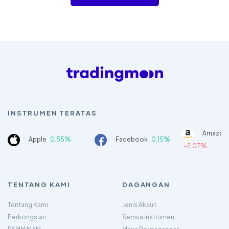
INSTRUMEN TERATAS
Amazon
Apple
0.55%
Facebook
0.15%
-2.07%
TENTANG KAMI
DAGANGAN
Tentang Kami
Jenis Akaun
Perkongsian
Semua Instrumen