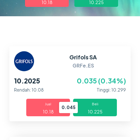
10.18
10.225
Dagangan
Pasaran
Platform
Bantuan
Grifols SA
GRFe.ES
10.2025
0.035 (0.34%)
Rendah: 10.08
Tinggi: 10.299
Jual
Beli
0.045
10.18
10.225