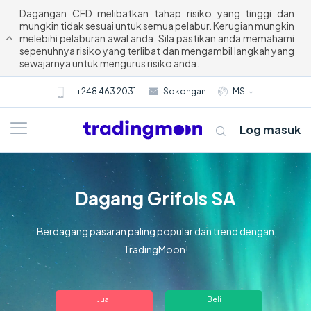
Dagangan CFD melibatkan tahap risiko yang tinggi dan
mungkin tidak sesuai untuk semua pelabur. Kerugian mungkin
melebihi pelaburan awal anda. Sila pastikan anda memahami
sepenuhnya risiko yang terlibat dan mengambil langkah yang
sewajarnya untuk mengurus risiko anda.
+248 463 2031
Sokongan
MS
Log masuk
Dagang Grifols SA
Berdagang pasaran paling popular dan trend dengan
TradingMoon!
Tentang kami
Jual
Beli