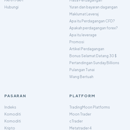
PAMM MAM
Masa Perdagangan
Hubungi
Yuran dan bayaran dagangan
Maklumat Leveraj
Apa itu Perdagangan CFD?
Apakah perdagangan forex?
Apa itu leverage
Promosi
Artikel Perdagangan
Bonus Selamat Datang 30 $
Pertandingan Sunday Billions
Pulangan Tunai
Wang Bertuah
PASARAN
PLATFORM
Indeks
TradingMoon Platforms
Komoditi
Moon Trader
Komoditi
cTrader
Kripto
Metatrader 4