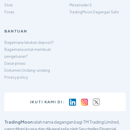
Stok
Metatrader 5
Forex
TradingMoon Dagangan Salin
BANTUAN
Bagaimana lakukan deposit?
Bagaimana untuk membuat
pengeluaran?
Dasar privasi
Dokumen Undang-undang
Privacy policy
IKUTI KAMI DI:
TradingMoon
ialah nama dagangan bagi TM Trading Limited,
yang diberi kuasa dan dikawal selia oleh Seychelles Financial