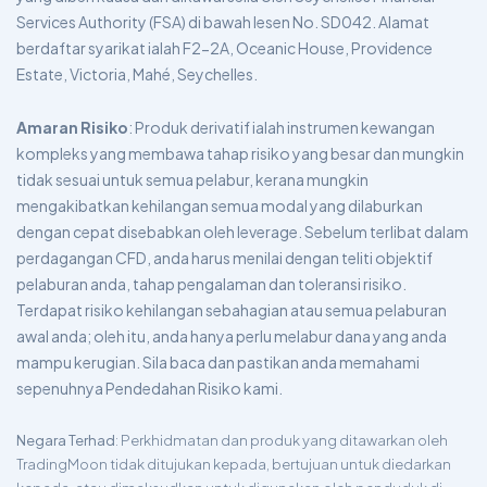
Services Authority (FSA) di bawah lesen No. SD042. Alamat
berdaftar syarikat ialah F2-2A, Oceanic House, Providence
Estate, Victoria, Mahé, Seychelles.
Amaran Risiko
: Produk derivatif ialah instrumen kewangan
kompleks yang membawa tahap risiko yang besar dan mungkin
tidak sesuai untuk semua pelabur, kerana mungkin
mengakibatkan kehilangan semua modal yang dilaburkan
dengan cepat disebabkan oleh leverage. Sebelum terlibat dalam
perdagangan CFD, anda harus menilai dengan teliti objektif
pelaburan anda, tahap pengalaman dan toleransi risiko.
Terdapat risiko kehilangan sebahagian atau semua pelaburan
awal anda; oleh itu, anda hanya perlu melabur dana yang anda
mampu kerugian. Sila baca dan pastikan anda memahami
sepenuhnya Pendedahan Risiko kami.
Negara Terhad
: Perkhidmatan dan produk yang ditawarkan oleh
TradingMoon tidak ditujukan kepada, bertujuan untuk diedarkan