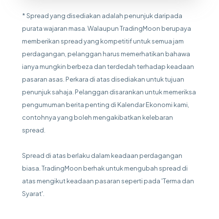
* Spread yang disediakan adalah penunjuk daripada
purata wajaran masa. Walaupun TradingMoon berupaya
memberikan spread yang kompetitif untuk semua jam
perdagangan, pelanggan harus memerhatikan bahawa
ianya mungkin berbeza dan terdedah terhadap keadaan
pasaran asas. Perkara di atas disediakan untuk tujuan
penunjuk sahaja. Pelanggan disarankan untuk memeriksa
pengumuman berita penting di Kalendar Ekonomi kami,
contohnya yang boleh mengakibatkan kelebaran
spread.
Spread di atas berlaku dalam keadaan perdagangan
biasa. TradingMoon berhak untuk mengubah spread di
atas mengikut keadaan pasaran seperti pada 'Terma dan
Syarat'.