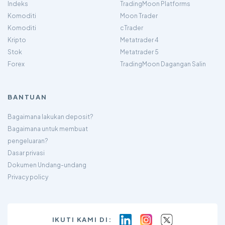
Indeks
TradingMoon Platforms
Komoditi
Moon Trader
Komoditi
cTrader
Kripto
Metatrader 4
Stok
Metatrader 5
Forex
TradingMoon Dagangan Salin
BANTUAN
Bagaimana lakukan deposit?
Bagaimana untuk membuat
pengeluaran?
Dasar privasi
Dokumen Undang-undang
Privacy policy
IKUTI KAMI DI: