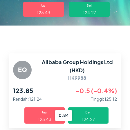
Dagangan
Jual
Beli
123.43
124.27
Pasaran
Platform
Bantuan
Alibaba Group Holdings Ltd
(HKD)
HK9988
123.85
-0.5 (-0.4%)
Rendah: 121.24
Tinggi: 125.12
Jual
Beli
0.84
123.43
124.27