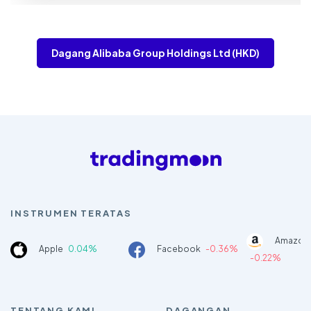
Dagang Alibaba Group Holdings Ltd (HKD)
INSTRUMEN TERATAS
Amazon
Apple
0.04%
Facebook
-0.36%
-0.22%
TENTANG KAMI
DAGANGAN