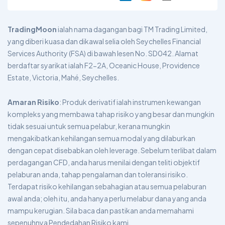
TradingMoon
ialah nama dagangan bagi TM Trading Limited,
yang diberi kuasa dan dikawal selia oleh Seychelles Financial
Services Authority (FSA) di bawah lesen No. SD042. Alamat
berdaftar syarikat ialah F2-2A, Oceanic House, Providence
Estate, Victoria, Mahé, Seychelles.
Amaran Risiko
: Produk derivatif ialah instrumen kewangan
kompleks yang membawa tahap risiko yang besar dan mungkin
tidak sesuai untuk semua pelabur, kerana mungkin
mengakibatkan kehilangan semua modal yang dilaburkan
dengan cepat disebabkan oleh leverage. Sebelum terlibat dalam
perdagangan CFD, anda harus menilai dengan teliti objektif
pelaburan anda, tahap pengalaman dan toleransi risiko.
Terdapat risiko kehilangan sebahagian atau semua pelaburan
awal anda; oleh itu, anda hanya perlu melabur dana yang anda
mampu kerugian. Sila baca dan pastikan anda memahami
sepenuhnya Pendedahan Risiko kami.