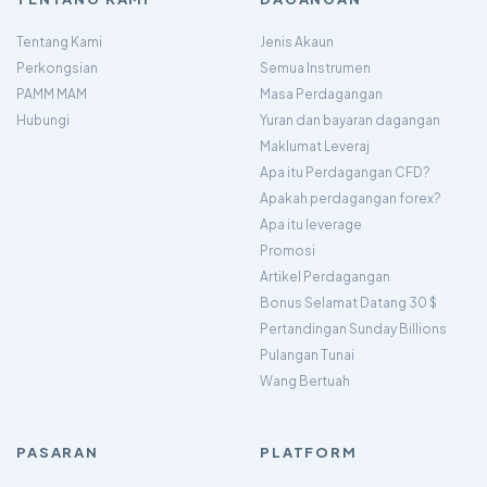
Tentang Kami
Jenis Akaun
Perkongsian
Semua Instrumen
PAMM MAM
Masa Perdagangan
Hubungi
Yuran dan bayaran dagangan
Maklumat Leveraj
Apa itu Perdagangan CFD?
Apakah perdagangan forex?
Apa itu leverage
Promosi
Artikel Perdagangan
Bonus Selamat Datang 30 $
Pertandingan Sunday Billions
Pulangan Tunai
Wang Bertuah
PASARAN
PLATFORM