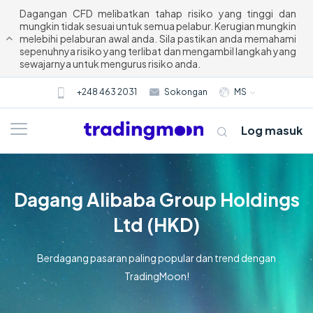
Dagangan CFD melibatkan tahap risiko yang tinggi dan
mungkin tidak sesuai untuk semua pelabur. Kerugian mungkin
melebihi pelaburan awal anda. Sila pastikan anda memahami
sepenuhnya risiko yang terlibat dan mengambil langkah yang
sewajarnya untuk mengurus risiko anda.
+248 463 2031
Sokongan
MS
Log masuk
Dagang Alibaba Group Holdings
Ltd (HKD)
Berdagang pasaran paling popular dan trend dengan
TradingMoon!
Tentang kami