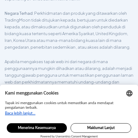
Negara Terhad
: Perkhidmatan dan produk yang ditawarkan oleh
TradingMoon tidak ditujukan kepada, bertujuan untuk diedarkan
kepada, atau dimaksudkan untuk digunakan oleh penduduk di
bidang kuasa tertentu seperti Amerika Syarikat, United Kingdom,
Iran, Korea Utara atau mana-mana bidang kuasa lain di mana
pengedaran, penerbitan sedemikian , atau akses adalah dilarang.
Apabila mengakses tapak web ini dari negara di mana
penggunaannya mungkin dihadkan atau dilarang, adalah menjadi
tanggungjawab pengguna untuk memastikan penggunaan laman
web dan perkhidmatannya mematuhi undang-undang dan
peraturan tempatan. TradingMoon tidak menjamin bahawa
maklumat yang diberikan di laman webnya adalah sesuai untuk
semua bidang kuasa.
tradingmoon.com ©2026. Hak Cipta Terpelihara