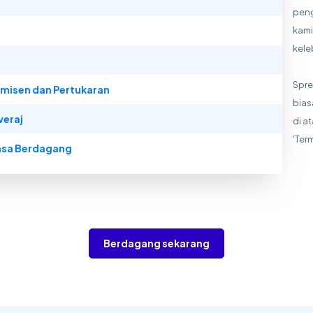
peng
kami
kele
Spre
misen dan Pertukaran
bias
veraj
di a
'Ter
sa Berdagang
Berdagang sekarang