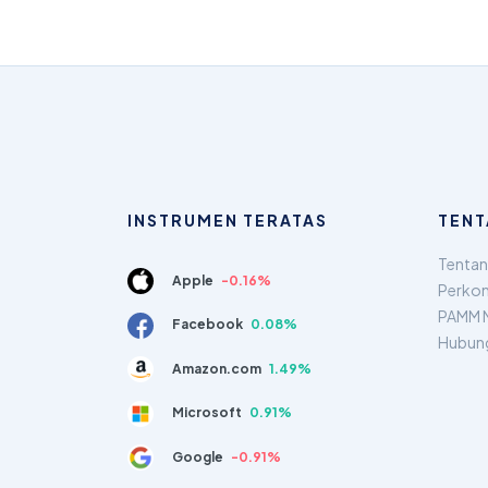
INSTRUMEN TERATAS
TENT
Tentan
Apple
-0.16%
Perkon
PAMM 
Facebook
0.08%
Hubun
Amazon.com
1.49%
Microsoft
0.91%
Google
-0.91%