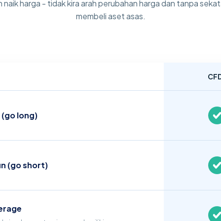
naik harga - tidak kira arah perubahan harga dan tanpa sek
membeli aset asas.
CF
 (go long)
n (go short)
erage