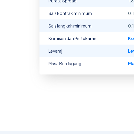
Purata Spread
1.8
Saiz kontrak minimum
0.1
Saiz langkah minimum
0.1
Komisen dan Pertukaran
Ko
Leveraj
Le
Masa Berdagang
Ma