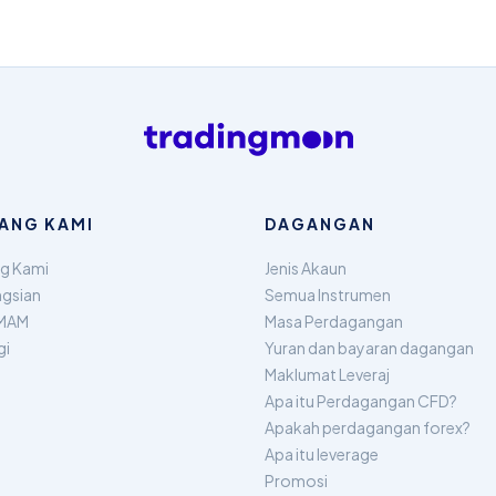
ANG KAMI
DAGANGAN
g Kami
Jenis Akaun
gsian
Semua Instrumen
MAM
Masa Perdagangan
gi
Yuran dan bayaran dagangan
Maklumat Leveraj
Apa itu Perdagangan CFD?
Apakah perdagangan forex?
Apa itu leverage
Promosi