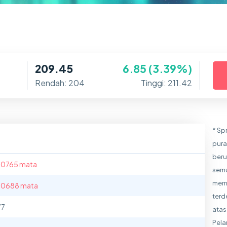
209.45
6.85 (3.39%)
Rendah: 204
Tinggi: 211.42
* Sp
pura
beru
.0765 mata
semu
meme
.0688 mata
terd
77
atas
Pela