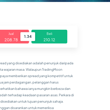
Jual
Beli
1.34
208.78
210.12
read yang disediakan adalah penunjuk daripada
ta wajaran masa. Walaupun TradingMoon
paya memberikan spread yang kompetitif untuk
a jam perdagangan, pelanggan harus
rhatikan bahawa ianya mungkin berbeza dan
edah terhadap keadaan pasaran asas. Perkara di
 disediakan untuk tujuan penunjuk sahaja.
nggan disarankan untuk memeriksa