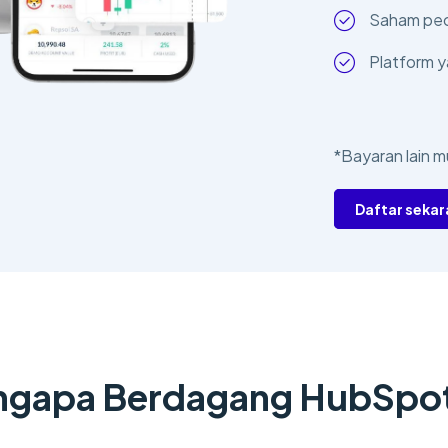
Saham pec
Platform 
*Bayaran lain m
Daftar seka
gapa Berdagang HubSpot