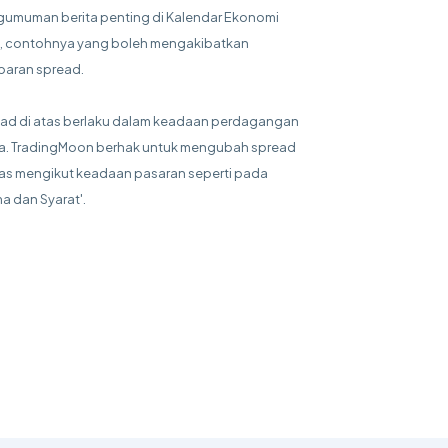
umuman berita penting di Kalendar Ekonomi
, contohnya yang boleh mengakibatkan
baran spread.
ad di atas berlaku dalam keadaan perdagangan
a. TradingMoon berhak untuk mengubah spread
tas mengikut keadaan pasaran seperti pada
ma dan Syarat'.