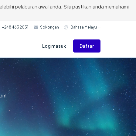
elebihi pelaburan awal anda. Sila pastikan anda memahami
+248 463 2031
Sokongan
Bahasa Melayu
Daftar
Log masuk
on!