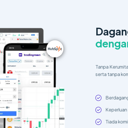
Dagan
denga
Tanpa Kerumita
serta tanpa ko
Berdagan
Keperluan
Tiada komi