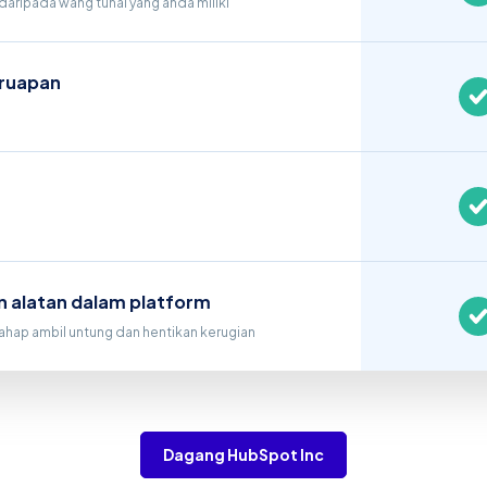
daripada wang tunai yang anda miliki
ruapan
n alatan dalam platform
hap ambil untung dan hentikan kerugian
Dagang HubSpot Inc