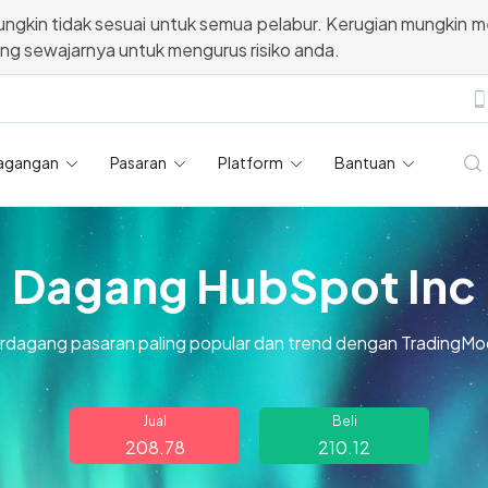
ngkin tidak sesuai untuk semua pelabur. Kerugian mungkin m
ang sewajarnya untuk mengurus risiko anda.
agangan
Pasaran
Platform
Bantuan
Dagang HubSpot Inc
rdagang pasaran paling popular dan trend dengan TradingMo
Jual
Beli
208.78
210.12