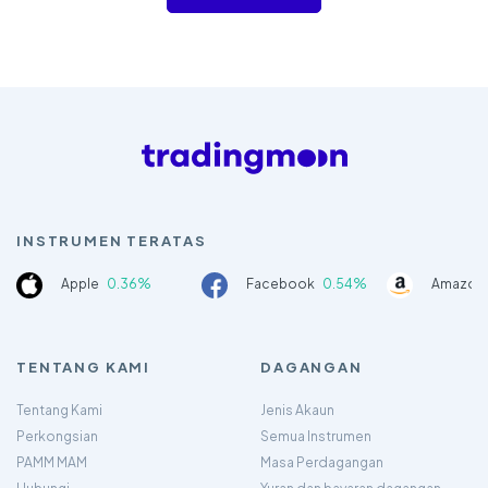
INSTRUMEN TERATAS
Apple
0.36%
Facebook
0.54%
Amazon
TENTANG KAMI
DAGANGAN
Tentang Kami
Jenis Akaun
Perkongsian
Semua Instrumen
PAMM MAM
Masa Perdagangan