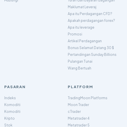
Hubungi
Yuran dan bayaran dagangan
Maklumat Leveraj
Apa itu Perdagangan CFD?
Apakah perdagangan forex?
Apa itu leverage
Promosi
Artikel Perdagangan
Bonus Selamat Datang 30 $
Pertandingan Sunday Billions
Pulangan Tunai
Wang Bertuah
PASARAN
PLATFORM
Indeks
TradingMoon Platforms
Komoditi
Moon Trader
Komoditi
cTrader
Kripto
Metatrader 4
Stok
Metatrader 5