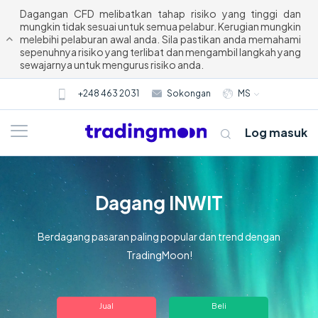
Dagangan CFD melibatkan tahap risiko yang tinggi dan
mungkin tidak sesuai untuk semua pelabur. Kerugian mungkin
melebihi pelaburan awal anda. Sila pastikan anda memahami
sepenuhnya risiko yang terlibat dan mengambil langkah yang
sewajarnya untuk mengurus risiko anda.
+248 463 2031
Sokongan
MS
Log masuk
Dagang INWIT
Berdagang pasaran paling popular dan trend dengan
TradingMoon!
Tentang kami
Jual
Beli