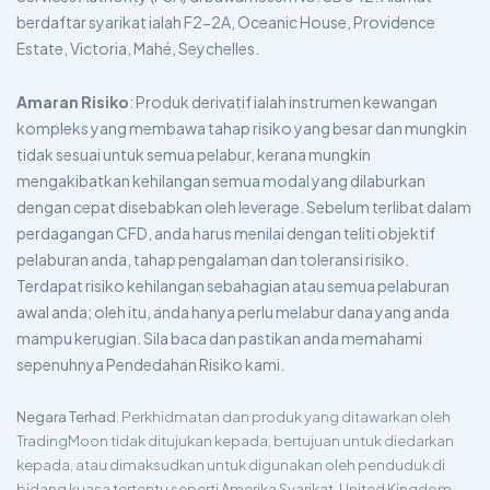
berdaftar syarikat ialah F2-2A, Oceanic House, Providence
Estate, Victoria, Mahé, Seychelles.
Amaran Risiko
: Produk derivatif ialah instrumen kewangan
kompleks yang membawa tahap risiko yang besar dan mungkin
tidak sesuai untuk semua pelabur, kerana mungkin
mengakibatkan kehilangan semua modal yang dilaburkan
dengan cepat disebabkan oleh leverage. Sebelum terlibat dalam
perdagangan CFD, anda harus menilai dengan teliti objektif
pelaburan anda, tahap pengalaman dan toleransi risiko.
Terdapat risiko kehilangan sebahagian atau semua pelaburan
awal anda; oleh itu, anda hanya perlu melabur dana yang anda
mampu kerugian. Sila baca dan pastikan anda memahami
sepenuhnya Pendedahan Risiko kami.
Negara Terhad
: Perkhidmatan dan produk yang ditawarkan oleh
TradingMoon tidak ditujukan kepada, bertujuan untuk diedarkan
kepada, atau dimaksudkan untuk digunakan oleh penduduk di
bidang kuasa tertentu seperti Amerika Syarikat, United Kingdom,