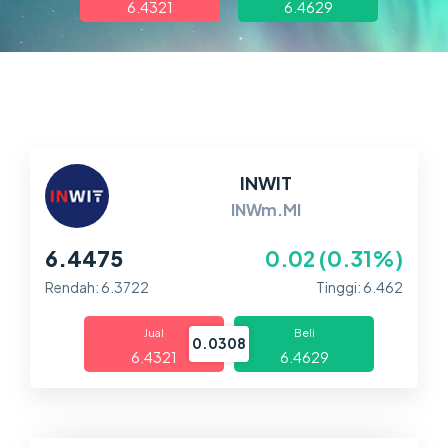
6.4321
6.4629
Dagangan
Pasaran
Platform
Bantuan
INWIT
INWm.MI
6.4475
0.02 (0.31%)
Rendah: 6.3722
Tinggi: 6.462
Jual
Beli
0.0308
6.4321
6.4629