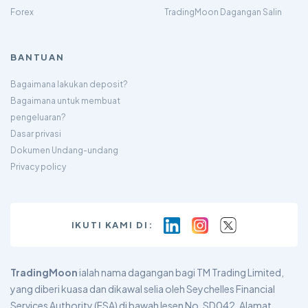
Forex
TradingMoon Dagangan Salin
BANTUAN
Bagaimana lakukan deposit?
Bagaimana untuk membuat
pengeluaran?
Dasar privasi
Dokumen Undang-undang
Privacy policy
IKUTI KAMI DI:
TradingMoon
ialah nama dagangan bagi TM Trading Limited,
yang diberi kuasa dan dikawal selia oleh Seychelles Financial
Services Authority (FSA) di bawah lesen No. SD042. Alamat