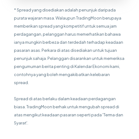
* Spread yang disediakan adalah penunjuk daripada
purata wajaran masa. Walaupun TradingMoon berupaya
memberikan spread yang kompetitif untuk semua jam
perdagangan, pelanggan harus memerhatikan bahawa
ianya mungkin berbeza dan terdedah terhadap keadaan
pasaran asas. Perkara di atas disediakan untuk tujuan
penunjuk sahaja. Pelanggan disarankan untuk memeriksa
pengumuman berita penting di Kalendar Ekonomi kami,
contohnya yang boleh mengakibatkan kelebaran
spread.
Spread di atas berlaku dalam keadaan perdagangan
biasa. TradingMoon berhak untuk mengubah spread di
atas mengikut keadaan pasaran seperti pada 'Terma dan
Syarat'.