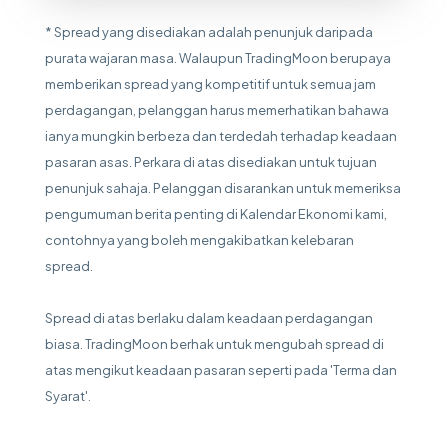
* Spread yang disediakan adalah penunjuk daripada
purata wajaran masa. Walaupun TradingMoon berupaya
memberikan spread yang kompetitif untuk semua jam
perdagangan, pelanggan harus memerhatikan bahawa
ianya mungkin berbeza dan terdedah terhadap keadaan
pasaran asas. Perkara di atas disediakan untuk tujuan
penunjuk sahaja. Pelanggan disarankan untuk memeriksa
pengumuman berita penting di Kalendar Ekonomi kami,
contohnya yang boleh mengakibatkan kelebaran
spread.
Spread di atas berlaku dalam keadaan perdagangan
biasa. TradingMoon berhak untuk mengubah spread di
atas mengikut keadaan pasaran seperti pada 'Terma dan
Syarat'.