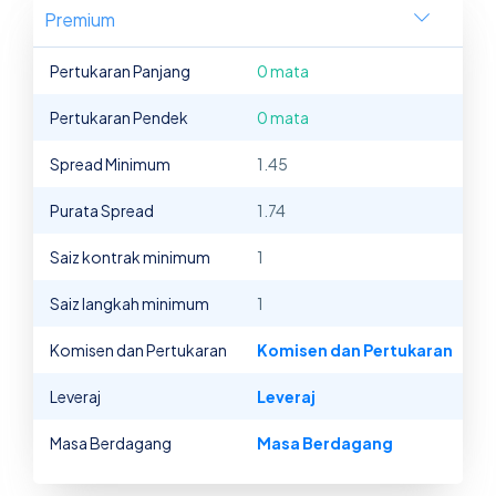
Premium
Pertukaran Panjang
0 mata
Pertukaran Pendek
0 mata
Spread Minimum
1.45
Purata Spread
1.74
Saiz kontrak minimum
1
Saiz langkah minimum
1
Komisen dan Pertukaran
Komisen dan Pertukaran
Leveraj
Leveraj
Masa Berdagang
Masa Berdagang