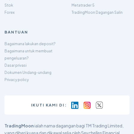
Stok
Metatrader 5
Forex
TradingMoon Dagangan Salin
BANTUAN
Bagaimana lakukan deposit?
Bagaimana untuk membuat
pengeluaran?
Dasar privasi
Dokumen Undang-undang
Privacy policy
IKUTI KAMI DI:
TradingMoon
ialah nama dagangan bagi TM Trading Limited,
yang diberi kuasa dan dikawal selia oleh Seychelles Financial