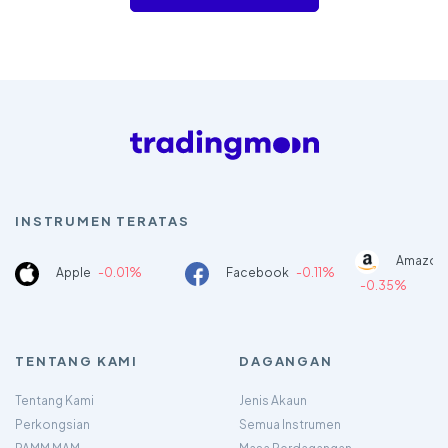
INSTRUMEN TERATAS
Amazon
Apple
-0.01%
Facebook
-0.11%
-0.35%
TENTANG KAMI
DAGANGAN
Tentang Kami
Jenis Akaun
Perkongsian
Semua Instrumen