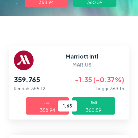
358.94
360.59
Dagangan
Pasaran
Platform
Bantuan
Marriott Intl
MAR.US
359.765
-1.35 (-0.37%)
Rendah: 355.12
Tinggi: 363.15
Jual
Beli
1.65
358.94
360.59