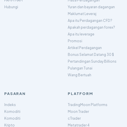
PAMM MAM
Masa Perdagangan
Hubungi
Yuran dan bayaran dagangan
Maklumat Leveraj
Apa itu Perdagangan CFD?
Apakah perdagangan forex?
Apa itu leverage
Promosi
Artikel Perdagangan
Bonus Selamat Datang 30 $
Pertandingan Sunday Billions
Pulangan Tunai
Wang Bertuah
PASARAN
PLATFORM
Indeks
TradingMoon Platforms
Komoditi
Moon Trader
Komoditi
cTrader
Kripto
Metatrader 4