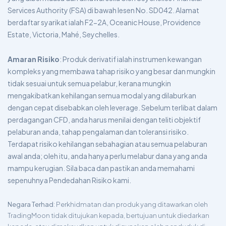
Services Authority (FSA) di bawah lesen No. SD042. Alamat
berdaftar syarikat ialah F2-2A, Oceanic House, Providence
Estate, Victoria, Mahé, Seychelles.
Amaran Risiko
: Produk derivatif ialah instrumen kewangan
kompleks yang membawa tahap risiko yang besar dan mungkin
tidak sesuai untuk semua pelabur, kerana mungkin
mengakibatkan kehilangan semua modal yang dilaburkan
dengan cepat disebabkan oleh leverage. Sebelum terlibat dalam
perdagangan CFD, anda harus menilai dengan teliti objektif
pelaburan anda, tahap pengalaman dan toleransi risiko.
Terdapat risiko kehilangan sebahagian atau semua pelaburan
awal anda; oleh itu, anda hanya perlu melabur dana yang anda
mampu kerugian. Sila baca dan pastikan anda memahami
sepenuhnya Pendedahan Risiko kami.
Negara Terhad
: Perkhidmatan dan produk yang ditawarkan oleh
TradingMoon tidak ditujukan kepada, bertujuan untuk diedarkan