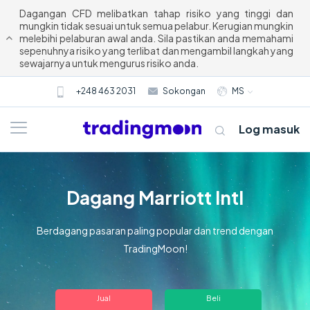
Dagangan CFD melibatkan tahap risiko yang tinggi dan
mungkin tidak sesuai untuk semua pelabur. Kerugian mungkin
melebihi pelaburan awal anda. Sila pastikan anda memahami
sepenuhnya risiko yang terlibat dan mengambil langkah yang
sewajarnya untuk mengurus risiko anda.
+248 463 2031
Sokongan
MS
Log masuk
Dagang Marriott Intl
Berdagang pasaran paling popular dan trend dengan
TradingMoon!
Tentang kami
Jual
Beli