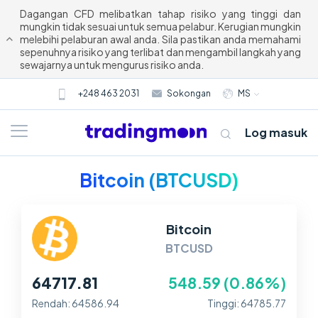
Dagangan CFD melibatkan tahap risiko yang tinggi dan
mungkin tidak sesuai untuk semua pelabur. Kerugian mungkin
melebihi pelaburan awal anda. Sila pastikan anda memahami
sepenuhnya risiko yang terlibat dan mengambil langkah yang
sewajarnya untuk mengurus risiko anda.
+248 463 2031
Sokongan
MS
Log masuk
Bitcoin (BTCUSD)
Bitcoin
BTCUSD
64717.81
548.59 (0.86%)
Tentang kami
Rendah: 64586.94
Tinggi: 64785.77