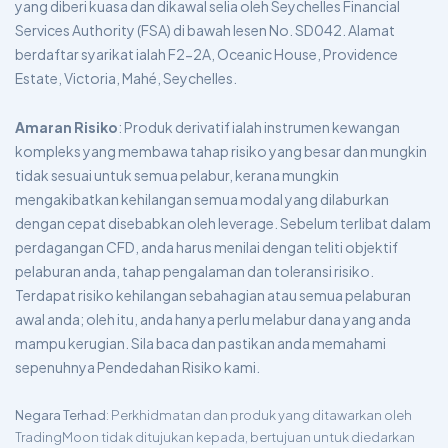
yang diberi kuasa dan dikawal selia oleh Seychelles Financial
Services Authority (FSA) di bawah lesen No. SD042. Alamat
berdaftar syarikat ialah F2-2A, Oceanic House, Providence
Estate, Victoria, Mahé, Seychelles.
Amaran Risiko
: Produk derivatif ialah instrumen kewangan
kompleks yang membawa tahap risiko yang besar dan mungkin
tidak sesuai untuk semua pelabur, kerana mungkin
mengakibatkan kehilangan semua modal yang dilaburkan
dengan cepat disebabkan oleh leverage. Sebelum terlibat dalam
perdagangan CFD, anda harus menilai dengan teliti objektif
pelaburan anda, tahap pengalaman dan toleransi risiko.
Terdapat risiko kehilangan sebahagian atau semua pelaburan
awal anda; oleh itu, anda hanya perlu melabur dana yang anda
mampu kerugian. Sila baca dan pastikan anda memahami
sepenuhnya Pendedahan Risiko kami.
Negara Terhad
: Perkhidmatan dan produk yang ditawarkan oleh
TradingMoon tidak ditujukan kepada, bertujuan untuk diedarkan