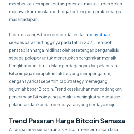
memberikan cerapan tentang prestasi masa lalu dan boleh
menawarkan ramalan berharga tentang pergerakan harga
masa hadapan.
Pada masa ini, Bitcoin berada dalam fasa
penyatuan
selepas paras tertingginya pada tahun 2021. Tempoh
penstabilan harga ini dilihat oleh sesetengah penganalisis
sebagai pelopor untuk meneruskan pergerakan menaik.
Penglibatan institusi dalam perdagangan dan pelaburan
Bitcoin juga merupakan faktor yang mempengaruhi,
dengan syarikat seperti MicroStrategy memegang
sejumlah besar Bitcoin. Trend keseluruhan mencadangkan
penerimaan Bitcoin yang semakin meningkat sebagai aset
pelaburan dan kaedah pembayaran yang berdaya maju.
Trend Pasaran Harga Bitcoin Semasa
Aliran pasaran semasa untuk Bitcoin mencerminkan fasa