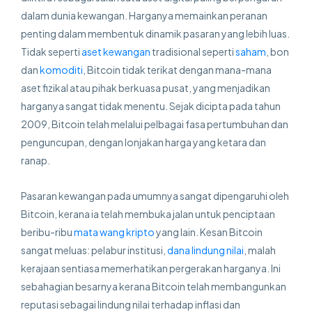
dalam dunia kewangan. Harganya memainkan peranan
penting dalam membentuk dinamik pasaran yang lebih luas.
Tidak seperti
aset kewangan
tradisional seperti
saham
, bon
dan
komoditi
, Bitcoin tidak terikat dengan mana-mana
aset fizikal atau pihak berkuasa pusat, yang menjadikan
harganya sangat tidak menentu. Sejak dicipta pada tahun
2009, Bitcoin telah melalui pelbagai fasa pertumbuhan dan
penguncupan, dengan lonjakan harga yang ketara dan
ranap.
Pasaran kewangan pada umumnya sangat dipengaruhi oleh
Bitcoin, kerana ia telah membuka jalan untuk penciptaan
beribu-ribu
mata wang kripto
yang lain. Kesan Bitcoin
sangat meluas: pelabur institusi,
dana lindung nilai
, malah
kerajaan sentiasa memerhatikan pergerakan harganya. Ini
sebahagian besarnya kerana Bitcoin telah membangunkan
reputasi sebagai lindung nilai terhadap inflasi dan