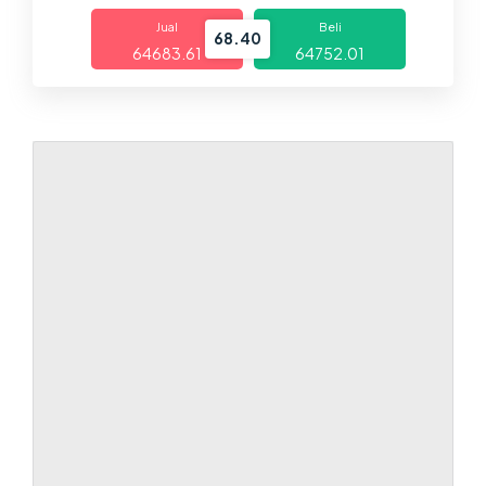
Dagangan
Jual
Beli
68.40
64683.61
64752.01
Pasaran
Platform
Bantuan