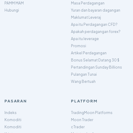
PAMM MAM
Masa Perdagangan
Hubungi
Yuran dan bayaran dagangan
Maklumat Leveraj
Apa itu Perdagangan CFD?
Apakah perdagangan forex?
Apa itu leverage
Promosi
Artikel Perdagangan
Bonus Selamat Datang 30 $
Pertandingan Sunday Billions
Pulangan Tunai
Wang Bertuah
PASARAN
PLATFORM
Indeks
TradingMoon Platforms
Komoditi
Moon Trader
Komoditi
cTrader