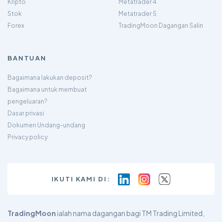
Kripto
Metatrader 4
Stok
Metatrader 5
Forex
TradingMoon Dagangan Salin
BANTUAN
Bagaimana lakukan deposit?
Bagaimana untuk membuat
pengeluaran?
Dasar privasi
Dokumen Undang-undang
Privacy policy
IKUTI KAMI DI:
TradingMoon
ialah nama dagangan bagi TM Trading Limited,