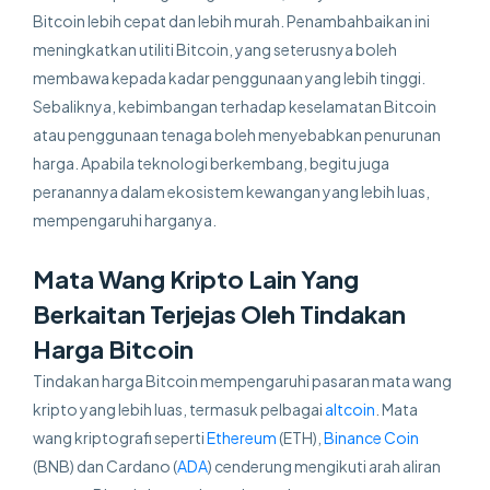
Bitcoin lebih cepat dan lebih murah. Penambahbaikan ini
meningkatkan utiliti Bitcoin, yang seterusnya boleh
membawa kepada kadar penggunaan yang lebih tinggi.
Sebaliknya, kebimbangan terhadap keselamatan Bitcoin
atau penggunaan tenaga boleh menyebabkan penurunan
harga. Apabila teknologi berkembang, begitu juga
peranannya dalam ekosistem kewangan yang lebih luas,
mempengaruhi harganya.
Mata Wang Kripto Lain Yang
Berkaitan Terjejas Oleh Tindakan
Harga Bitcoin
Tindakan harga Bitcoin mempengaruhi pasaran mata wang
kripto yang lebih luas, termasuk pelbagai
altcoin
. Mata
wang kriptografi seperti
Ethereum
(ETH),
Binance Coin
(BNB) dan Cardano (
ADA
) cenderung mengikuti arah aliran