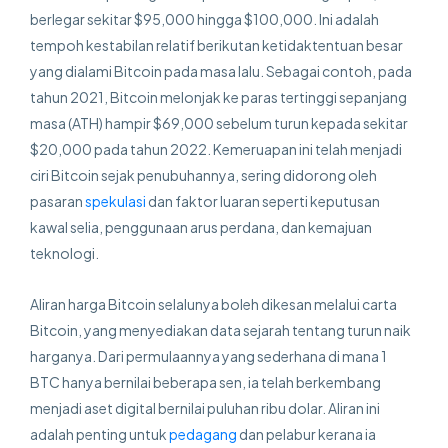
berlegar sekitar $95,000 hingga $100,000. Ini adalah
tempoh kestabilan relatif berikutan ketidaktentuan besar
yang dialami Bitcoin pada masa lalu. Sebagai contoh, pada
tahun 2021, Bitcoin melonjak ke paras tertinggi sepanjang
masa (ATH) hampir $69,000 sebelum turun kepada sekitar
$20,000 pada tahun 2022. Kemeruapan ini telah menjadi
ciri Bitcoin sejak penubuhannya, sering didorong oleh
pasaran
spekulasi
dan faktor luaran seperti keputusan
kawal selia, penggunaan arus perdana, dan kemajuan
teknologi​.
Aliran harga Bitcoin selalunya boleh dikesan melalui carta
Bitcoin, yang menyediakan data sejarah tentang turun naik
harganya. Dari permulaannya yang sederhana di mana 1
BTC hanya bernilai beberapa sen, ia telah berkembang
menjadi aset digital bernilai puluhan ribu dolar. Aliran ini
adalah penting untuk
pedagang
dan pelabur kerana ia