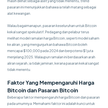
masih dilihat sebagai aset yang tidak menentu, trend
pasaran ini menunjukkan bahawa ia telah matang sebagai
alat kewangan.
Walau bagaimanapun, pasaran keseluruhan untuk Bitcoin
kekal sangat spekulatif. Pedagang dan pelabur terus
melihat model ramalan harga Bitcoin, seperti model saham
ke aliran, yang mengunjurkan bahawa Bitcoin boleh
mencapai $100,000 pada 2024 dan berpotensi $1 juta
menjelang 2025. Walaupun ramalan ini berdasarkan arah
aliran sejarah, ia tidak jaminan, kerana pasaran kekal sangat
tidak menentu.
Faktor Yang Mempengaruhi Harga
Bitcoin dan Pasaran Bitcoin
Beberapa faktor mempengaruhi harga Bitcoin dan pasaran
pada umumnya. Memahami faktor ini adalah kunci untuk