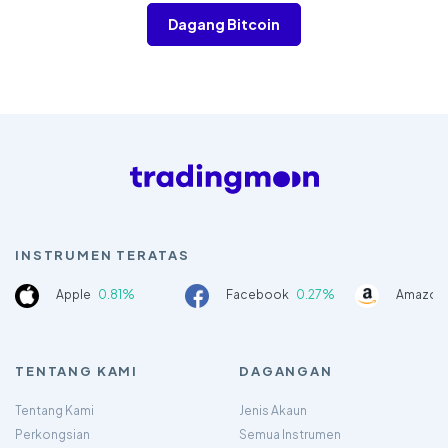
Dagang Bitcoin
INSTRUMEN TERATAS
Apple
0.81%
Facebook
0.27%
Amazon
TENTANG KAMI
DAGANGAN
Tentang Kami
Jenis Akaun
Perkongsian
Semua Instrumen