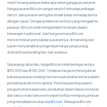
relatif tenang selepas beberapa tahun gangguan pasaran.
Harga pasaran Bitcoin sangat sensitif terhadap pelbagai
faktor, dan pasaran sering bertindak balas terhadap berita
dengan cepat. Dengan pelaburan institusi yang mengalir ke
pasaran, Bitcoin telah menjadi lebih tertanam dalam
kewangan tradisional. Julat harga semasa Bitcoin
mencerminkan penstabilan pasarannya, di mana kejutan
luaran menyebabkan pergerakan harga yang kurang
dramatik berbanding hari-hari awalnya.
Sepanjang tahun lalu, harga Bitcoin telah berlegar antara
$90,000 dan $100,000. Tindakan harga ini menunjukkan
bahawa pasaran sedang mencerna perubahan ketara dalam
persekitaran ekonomi global. Peristiwa penting seperti
pengumuman kawal selia, perubahan dalam dasar monetari
dan faktor makroekonomi seperti inflasi mempunyai kesan
yang mendalam ke atas
nilai Bitcoin
. Walaupun Bitcoin