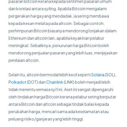
pasaran Bitcoin kerana kepada sentimen pasaran umum
dan korelasi antara syiling. Apabila Bitcoin mengalami
pergerakan harga yang mendadak, ia sering membawa
kepada kesan melata pada altcoin. Sebagai contoh,
perhimpunan Bitcoin biasanya mendorong lonjakan dalam
Ethereum dan altcoin lain, apabila keyakinan pelabur
meningkat. Sebaliknya, penurunan harga Bitcoin boleh
mendorong penjualan pasaran yang lebih luas, menjejaskan
penilaian altcoin.
Selain itu, altcoin bermodal lebih kecil seperti
Solana
(SOL),
Polkadot
(DOT) dan
Chainlink
(LINK) boleh menjadi lebih
tidak menentu semasa syif ini. Aset ini sangat dipengaruhi
oleh tindakan harga Bitcoin kerana pelabur sering berputar
antara Bitcoin dan altcoin sebagai tindak balas kepada
perubahan harga, mencari sama ada keselamatan atau
peluang risiko/ganjaran yang lebih tinggi.