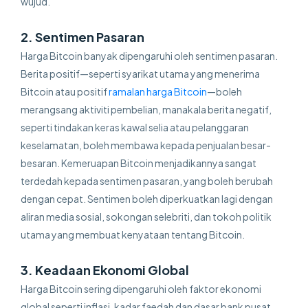
wujud.
2. Sentimen Pasaran
Harga Bitcoin banyak dipengaruhi oleh sentimen pasaran.
Berita positif—seperti syarikat utama yang menerima
Bitcoin atau positif
ramalan harga Bitcoin
—boleh
merangsang aktiviti pembelian, manakala berita negatif,
seperti tindakan keras kawal selia atau pelanggaran
keselamatan, boleh membawa kepada penjualan besar-
besaran. Kemeruapan Bitcoin menjadikannya sangat
terdedah kepada sentimen pasaran, yang boleh berubah
dengan cepat. Sentimen boleh diperkuatkan lagi dengan
aliran media sosial, sokongan selebriti, dan tokoh politik
utama yang membuat kenyataan tentang Bitcoin.
3. Keadaan Ekonomi Global
Harga Bitcoin sering dipengaruhi oleh faktor ekonomi
global seperti inflasi, kadar faedah dan dasar bank pusat.