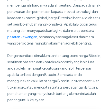
mempengaruhi harganya adalah penting. Daripada dinamik
penawaran dan permintaan kepada inovasi teknologi dan
keadaan ekonomi global, harga Bitcoin dibentuk oleh satu
set pembolehubah yang kompleks. Apabila Bitcoin terus
matang dan menyepadukan lagi ke dalam arus perdana
pasaran kewangan
, peranannya sebagai aset dan mata
wang berpotensi mungkin akan menjadi lebih penting.
Dengan sentiasa dimaklumkan tentang trend harga Bitcoin,
sentimen pasaran dan konteks ekonomi yang lebih luas,
anda boleh membuat keputusan yang lebih terpelajar
apabila terlibat dengan Bitcoin. Sama ada anda
menggunakan kalkulator harga Bitcoin untuk menentukan
titik masuk, atau mencipta strategi perdagangan Bitcoin,
pemahaman yang menyeluruh tentang elemen ini adalah
penting untuk kejayaan.