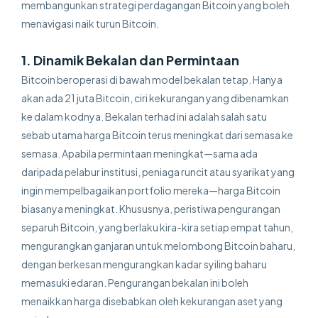
membangunkan strategi perdagangan Bitcoin yang boleh
menavigasi naik turun Bitcoin.
1. Dinamik Bekalan dan Permintaan
Bitcoin beroperasi di bawah model bekalan tetap. Hanya
akan ada 21 juta Bitcoin, ciri kekurangan yang dibenamkan
ke dalam kodnya. Bekalan terhad ini adalah salah satu
sebab utama harga Bitcoin terus meningkat dari semasa ke
semasa. Apabila permintaan meningkat—sama ada
daripada pelabur institusi, peniaga runcit atau syarikat yang
ingin mempelbagaikan portfolio mereka—harga Bitcoin
biasanya meningkat. Khususnya, peristiwa pengurangan
separuh Bitcoin, yang berlaku kira-kira setiap empat tahun,
mengurangkan ganjaran untuk melombong Bitcoin baharu,
dengan berkesan mengurangkan kadar syiling baharu
memasuki edaran. Pengurangan bekalan ini boleh
menaikkan harga disebabkan oleh kekurangan aset yang