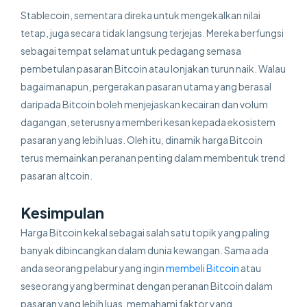
Stablecoin, sementara direka untuk mengekalkan nilai
tetap, juga secara tidak langsung terjejas. Mereka berfungsi
sebagai tempat selamat untuk pedagang semasa
pembetulan pasaran Bitcoin atau lonjakan turun naik. Walau
bagaimanapun, pergerakan pasaran utama yang berasal
daripada Bitcoin boleh menjejaskan kecairan dan volum
dagangan, seterusnya memberi kesan kepada ekosistem
pasaran yang lebih luas. Oleh itu, dinamik harga Bitcoin
terus memainkan peranan penting dalam membentuk trend
pasaran altcoin.
Kesimpulan
Harga Bitcoin kekal sebagai salah satu topik yang paling
banyak dibincangkan dalam dunia kewangan. Sama ada
anda seorang pelabur yang ingin
membeli Bitcoin
atau
seseorang yang berminat dengan peranan Bitcoin dalam
pasaran yang lebih luas, memahami faktor yang