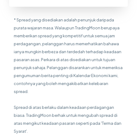
* Spread yang disediakan adalah penunjuk daripada
purata wajaran masa. Walaupun TradingMoon berupaya
memberikan spread yang kompetitif untuk semua jam
perdagangan, pelanggan harus memerhatikan bahawa
ianya mungkin berbeza dan terdedah terhadap keadaan
pasaran asas. Perkara di atas disediakan untuk tujuan
penunjuk sahaja. Pelanggan disarankan untuk memeriksa
pengumuman berita penting di Kalendar Ekonomi kami,
contohnya yang boleh mengakibatkan kelebaran
spread.
Spread di atas berlaku dalam keadaan perdagangan
biasa. TradingMoon berhak untuk mengubah spread di
atas mengikut keadaan pasaran seperti pada 'Terma dan
Syarat'.