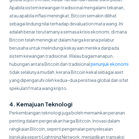
Apabila sistem kewangan tradisional mengalami tekanan,
atau apabila inflasi meningkat, Bitcoin semakin dilihat
sebagai lindung nilai terhadap devaluation mata wang. Ini
adalah benar terutamanya semasa krisis ekonomi, di mana
Bitcoin telah meningkat dalam harga kerana pelabur
berusaha untuk melindungi kekayaan mereka daripada
sistem kewangan tradisional. Walau bagaimanapun,
hubungan antara Bitcoin dan tradisional
penunjuk ekonomi
tidak selalunya mudah, kerana Bitcoin kekal sebagai aset
yang dipengaruhi oleh kedua-dua peristiwa global dan sifat
spekulatif mata wang kripto​.
4. Kemajuan Teknologi
Perkembangan teknologi juga boleh memainkan peranan
penting dalam pergerakan harga Bitcoin. Inovasi dalam
rangkaian Bitcoin, seperti pengenalan penyelesaian
berskala seperti Lightning Network, menjadikan transaksi