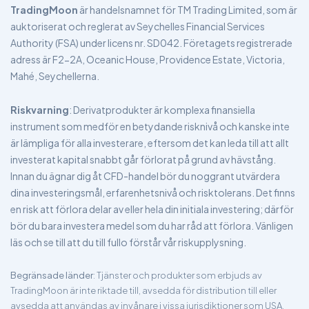
TradingMoon
är handelsnamnet för TM Trading Limited, som är
auktoriserat och reglerat av Seychelles Financial Services
Authority (FSA) under licens nr. SD042. Företagets registrerade
adress är F2-2A, Oceanic House, Providence Estate, Victoria,
Mahé, Seychellerna.
Riskvarning
: Derivatprodukter är komplexa finansiella
instrument som medför en betydande risknivå och kanske inte
är lämpliga för alla investerare, eftersom det kan leda till att allt
investerat kapital snabbt går förlorat på grund av hävstång.
Innan du ägnar dig åt CFD-handel bör du noggrant utvärdera
dina investeringsmål, erfarenhetsnivå och risktolerans. Det finns
en risk att förlora delar av eller hela din initiala investering; därför
bör du bara investera medel som du har råd att förlora. Vänligen
läs och se till att du till fullo förstår vår riskupplysning.
Begränsade länder
: Tjänster och produkter som erbjuds av
TradingMoon är inte riktade till, avsedda för distribution till eller
avsedda att användas av invånare i vissa jurisdiktioner som USA,