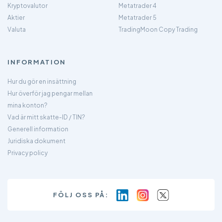
Kryptovalutor
Metatrader 4
Aktier
Metatrader 5
Valuta
TradingMoon Copy Trading
INFORMATION
Hur du gör en insättning
Hur överför jag pengar mellan
mina konton?
Vad är mitt skatte-ID / TIN?
Generell information
Juridiska dokument
Privacy policy
FÖLJ OSS PÅ: