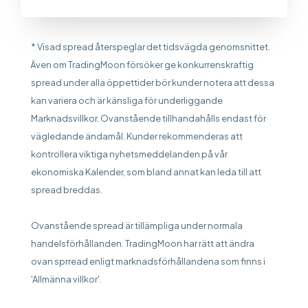
* Visad spread återspeglar det tidsvägda genomsnittet.
Även om TradingMoon försöker ge konkurrenskraftig
spread under alla öppettider bör kunder notera att dessa
kan variera och är känsliga för underliggande
Marknadsvillkor. Ovanstående tillhandahålls endast för
vägledande ändamål. Kunder rekommenderas att
kontrollera viktiga nyhetsmeddelanden på vår
ekonomiska Kalender, som bland annat kan leda till att
spread breddas.
Ovanstående spread är tillämpliga under normala
handelsförhållanden. TradingMoon har rätt att ändra
ovan sprread enligt marknadsförhållandena som finns i
'Allmänna villkor'.