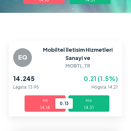
Marknader
Plattformar
Information
Mobiltel lletisim Hizmetleri
Sanayi ve
MOBTL.TR
14.245
0.21 (1.5%)
Lägsta: 13.95
Högsta: 14.21
Sälj
Köp
0.13
14.18
14.31