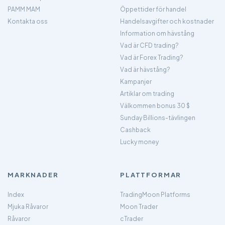
PAMM MAM
Öppettider för handel
Kontakta oss
Handelsavgifter och kostnader
Information om hävstång
Vad är CFD trading?
Vad är Forex Trading?
Vad är hävstång?
Kampanjer
Artiklar om trading
Välkommen bonus 30 $
Sunday Billions-tävlingen
Cashback
Lucky money
MARKNADER
PLATTFORMAR
Index
TradingMoon Platforms
Mjuka Råvaror
Moon Trader
Råvaror
cTrader