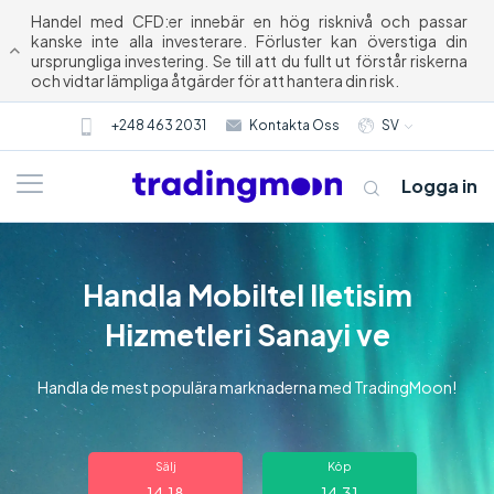
Handel med CFD:er innebär en hög risknivå och passar
kanske inte alla investerare. Förluster kan överstiga din
ursprungliga investering. Se till att du fullt ut förstår riskerna
och vidtar lämpliga åtgärder för att hantera din risk.
+248 463 2031
Kontakta Oss
SV
Logga in
Handla Mobiltel lletisim
Hizmetleri Sanayi ve
Handla de mest populära marknaderna med TradingMoon!
Om oss
Sälj
Köp
Trading
14.18
14.31