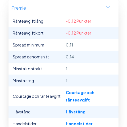
Premie
Ränteavgift lång
-0.12 Punkter
Ränteavgift kort
-0.12 Punkter
Spread minimum
0.11
Spread genomsnitt
0.14
Minsta kontrakt
1
Minsta steg
1
Courtage och
Courtage och ränteavgift
ränteavgift
Hävstång
Hävstång
Handelstider
Handelstider