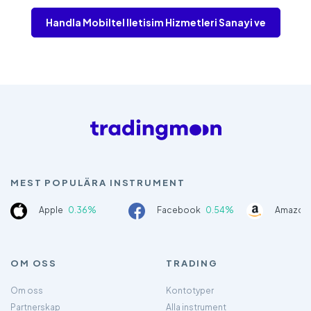
Handla Mobiltel lletisim Hizmetleri Sanayi ve
MEST POPULÄRA INSTRUMENT
Apple
0.36%
Facebook
0.54%
Amazon
OM OSS
TRADING
Om oss
Kontotyper
Partnerskap
Alla instrument