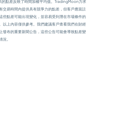
提供的點差反映了時間加權平均值。TradingMoon力求
有交易時間內提供具有競爭力的點差，但客戶應當註
這些點差可能出現變化，並容易受到潛在市場條件的
。以上內容僅供參考。我們建議客戶查看我們在財經
上發布的重要新聞公告，這些公告可能會導致點差變
情況。