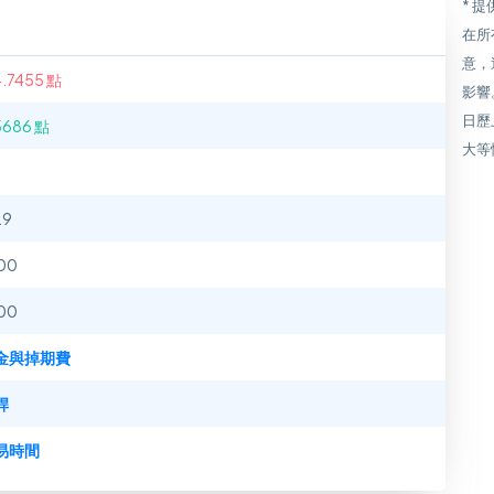
* 
在所
意，
4.7455 點
影響
日歷
5686 點
大等
.9
00
00
金與掉期費
桿
易時間