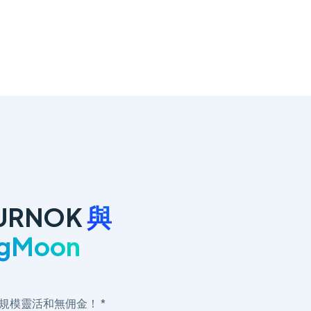
URNOK
與
ngMoon
規模靈活和無佣金！ *