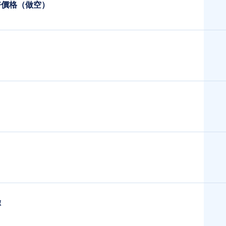
幣價格（做空）
險