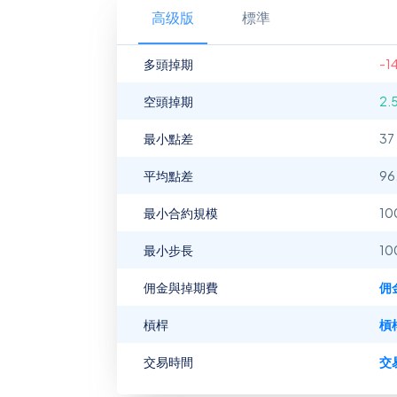
高级版
標準
多頭掉期
-1
空頭掉期
2.
最小點差
37
平均點差
96
最小合約規模
10
最小步長
10
佣金與掉期費
佣
槓桿
槓
交易時間
交