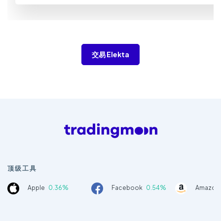
交易 Elekta
顶级工具
Apple
0.36%
Facebook
0.54%
Amazon