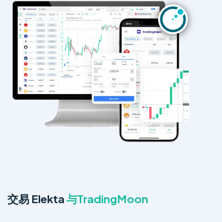
交易 Elekta
与TradingMoon