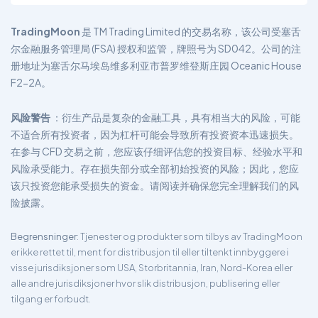
TradingMoon
是 TM Trading Limited 的交易名称，该公司受塞舌
尔金融服务管理局 (FSA) 授权和监管，牌照号为 SD042。公司的注
册地址为塞舌尔马埃岛维多利亚市普罗维登斯庄园 Oceanic House
F2-2A。
风险警告
：衍生产品是复杂的金融工具，具有相当大的风险，可能
不适合所有投资者，因为杠杆可能会导致所有投资资本迅速损失。
在参与 CFD 交易之前，您应该仔细评估您的投资目标、经验水平和
风险承受能力。存在损失部分或全部初始投资的风险；因此，您应
该只投资您能承受损失的资金。请阅读并确保您完全理解我们的风
险披露。
Begrensninger
: Tjenester og produkter som tilbys av TradingMoon
er ikke rettet til, ment for distribusjon til eller tiltenkt innbyggere i
visse jurisdiksjoner som USA, Storbritannia, Iran, Nord-Korea eller
alle andre jurisdiksjoner hvor slik distribusjon, publisering eller
tilgang er forbudt.