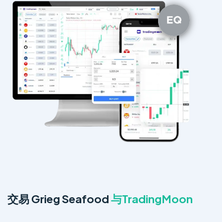
交易 Grieg Seafood
与TradingMoon