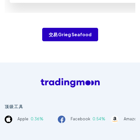
交易 Grieg Seafood
顶级工具
Apple
0.36%
Facebook
0.54%
Amazon