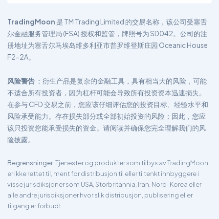
TradingMoon
是 TM Trading Limited 的交易名称，该公司受塞舌
尔金融服务管理局 (FSA) 授权和监管，牌照号为 SD042。公司的注
册地址为塞舌尔马埃岛维多利亚市普罗维登斯庄园 Oceanic House
F2-2A。
风险警告
：衍生产品是复杂的金融工具，具有相当大的风险，可能
不适合所有投资者，因为杠杆可能会导致所有投资资本迅速损失。
在参与 CFD 交易之前，您应该仔细评估您的投资目标、经验水平和
风险承受能力。存在损失部分或全部初始投资的风险；因此，您应
该只投资您能承受损失的资金。请阅读并确保您完全理解我们的风
险披露。
Begrensninger
: Tjenester og produkter som tilbys av TradingMoon
er ikke rettet til, ment for distribusjon til eller tiltenkt innbyggere i
visse jurisdiksjoner som USA, Storbritannia, Iran, Nord-Korea eller
alle andre jurisdiksjoner hvor slik distribusjon, publisering eller
tilgang er forbudt.