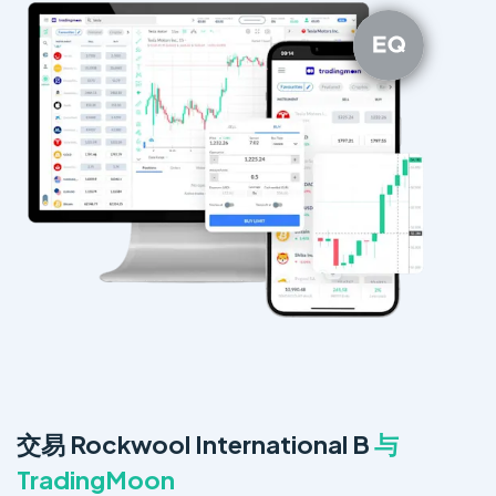
交易 Rockwool International B
与
TradingMoon