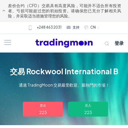
差价合约（CFD）交易具有高度风险，可能并不适合所有投资
者。亏损可能超过您的初始投资。请确保您已充分了解相关风
险，并采取适当措施管理您的风险。
+248 463 2031
支持
CN
登录
交易 Rockwool International B
通過 TradingMoon 交易最受歡迎、最熱門的市場！
关于我们
卖出
买入
223
223
交易
市场