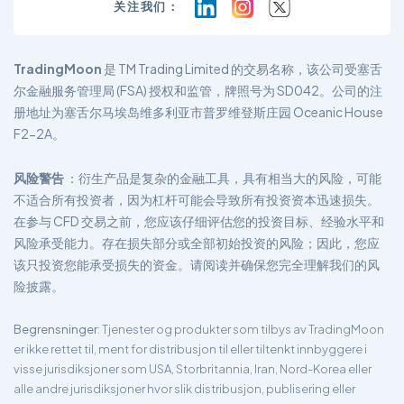
关注我们：
TradingMoon
是 TM Trading Limited 的交易名称，该公司受塞舌
尔金融服务管理局 (FSA) 授权和监管，牌照号为 SD042。公司的注
册地址为塞舌尔马埃岛维多利亚市普罗维登斯庄园 Oceanic House
F2-2A。
风险警告
：衍生产品是复杂的金融工具，具有相当大的风险，可能
不适合所有投资者，因为杠杆可能会导致所有投资资本迅速损失。
在参与 CFD 交易之前，您应该仔细评估您的投资目标、经验水平和
风险承受能力。存在损失部分或全部初始投资的风险；因此，您应
该只投资您能承受损失的资金。请阅读并确保您完全理解我们的风
险披露。
Begrensninger
: Tjenester og produkter som tilbys av TradingMoon
er ikke rettet til, ment for distribusjon til eller tiltenkt innbyggere i
visse jurisdiksjoner som USA, Storbritannia, Iran, Nord-Korea eller
alle andre jurisdiksjoner hvor slik distribusjon, publisering eller