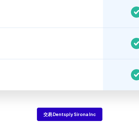
交易 Dentsply Sirona Inc