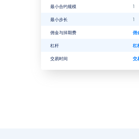
最小合约规模
1
最小步长
1
佣金与掉期费
佣
杠杆
杠
交易时间
交