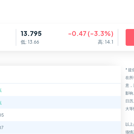
13.795
-0.47 (-3.3%)
低: 13.66
高: 14.1
* 
在所
意，
点
影响
日历
点
大等
05
以上
07
场情