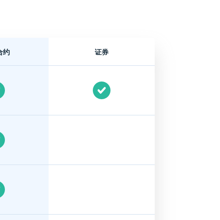
合约
证券