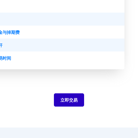
金与掉期费
杆
易时间
立即交易