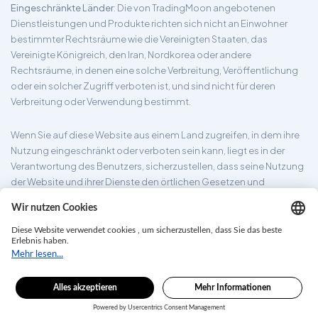
Eingeschränkte Länder
: Die von TradingMoon angebotenen
Dienstleistungen und Produkte richten sich nicht an Einwohner
bestimmter Rechtsräume wie die Vereinigten Staaten, das
Vereinigte Königreich, den Iran, Nordkorea oder andere
Rechtsräume, in denen eine solche Verbreitung, Veröffentlichung
oder ein solcher Zugriff verboten ist, und sind nicht für deren
Verbreitung oder Verwendung bestimmt.
Wenn Sie auf diese Website aus einem Land zugreifen, in dem ihre
Nutzung eingeschränkt oder verboten sein kann, liegt es in der
Verantwortung des Benutzers, sicherzustellen, dass seine Nutzung
der Website und ihrer Dienste den örtlichen Gesetzen und
Vorschriften entspricht. TradingMoon garantiert nicht, dass die auf
seiner Website bereitgestellten Informationen für alle
Rechtsgebiete geeignet sind.
tradingmoon.com ©2024. Alle Rechte vorbehalten.