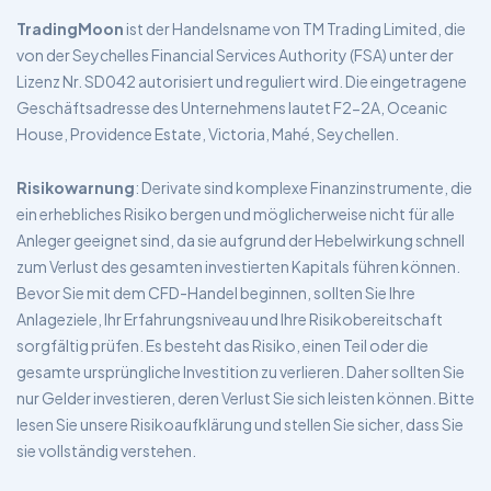
TradingMoon
ist der Handelsname von TM Trading Limited, die
von der Seychelles Financial Services Authority (FSA) unter der
Lizenz Nr. SD042 autorisiert und reguliert wird. Die eingetragene
Geschäftsadresse des Unternehmens lautet F2-2A, Oceanic
House, Providence Estate, Victoria, Mahé, Seychellen.
Risikowarnung
: Derivate sind komplexe Finanzinstrumente, die
ein erhebliches Risiko bergen und möglicherweise nicht für alle
Anleger geeignet sind, da sie aufgrund der Hebelwirkung schnell
zum Verlust des gesamten investierten Kapitals führen können.
Bevor Sie mit dem CFD-Handel beginnen, sollten Sie Ihre
Anlageziele, Ihr Erfahrungsniveau und Ihre Risikobereitschaft
sorgfältig prüfen. Es besteht das Risiko, einen Teil oder die
gesamte ursprüngliche Investition zu verlieren. Daher sollten Sie
nur Gelder investieren, deren Verlust Sie sich leisten können. Bitte
lesen Sie unsere Risikoaufklärung und stellen Sie sicher, dass Sie
sie vollständig verstehen.