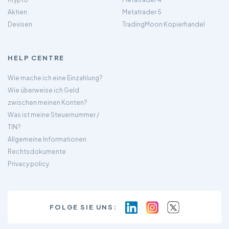
Aktien
Metatrader 5
Devisen
TradingMoon Kopierhandel
HELP CENTRE
Wie mache ich eine Einzahlung?
Wie überweise ich Geld
zwischen meinen Konten?
Was ist meine Steuernummer /
TIN?
Allgemeine Informationen
Rechtsdokumente
Privacy policy
FOLGE SIE UNS: