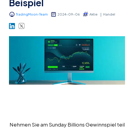
Beispiel
Über uns
TradingMoon-Team
2024-09-06
Aktie
Handel
Handel
Märkte
Plattformen
Help Centre
Nehmen Sie am Sunday Billions Gewinnspiel teil