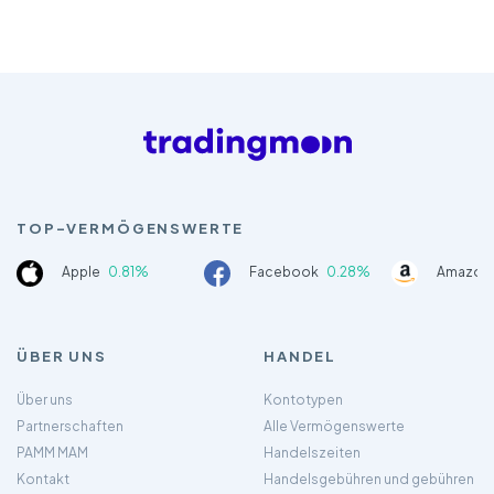
TOP-VERMÖGENSWERTE
Apple
0.81%
Facebook
0.28%
Amazon
ÜBER UNS
HANDEL
Über uns
Kontotypen
Partnerschaften
Alle Vermögenswerte
PAMM MAM
Handelszeiten
Kontakt
Handelsgebühren und gebühren