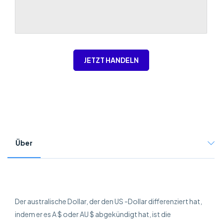
JETZT HANDELN
Über
Der australische Dollar, der den US -Dollar differenziert hat,
indem er es A $ oder AU $ abgekündigt hat, ist die