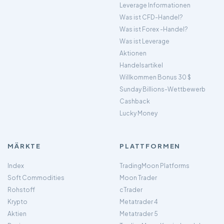
Leverage Informationen
Was ist CFD-Handel?
Was ist Forex -Handel?
Was ist Leverage
Aktionen
Handelsartikel
Willkommen Bonus 30 $
Sunday Billions-Wettbewerb
Cashback
Lucky Money
MÄRKTE
PLATTFORMEN
Index
TradingMoon Platforms
Soft Commodities
Moon Trader
Rohstoff
cTrader
Krypto
Metatrader 4
Aktien
Metatrader 5