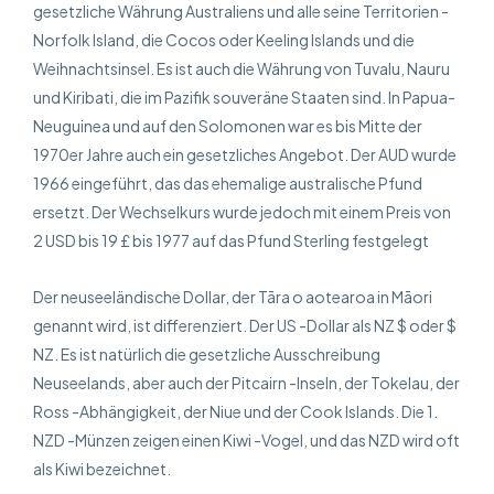
gesetzliche Währung Australiens und alle seine Territorien -
Norfolk Island, die Cocos oder Keeling Islands und die
Weihnachtsinsel. Es ist auch die Währung von Tuvalu, Nauru
und Kiribati, die im Pazifik souveräne Staaten sind. In Papua-
Neuguinea und auf den Solomonen war es bis Mitte der
1970er Jahre auch ein gesetzliches Angebot. Der AUD wurde
1966 eingeführt, das das ehemalige australische Pfund
ersetzt. Der Wechselkurs wurde jedoch mit einem Preis von
2 USD bis 19 £ bis 1977 auf das Pfund Sterling festgelegt
Der neuseeländische Dollar, der Tāra o aotearoa in Māori
genannt wird, ist differenziert. Der US -Dollar als NZ $ oder $
NZ. Es ist natürlich die gesetzliche Ausschreibung
Neuseelands, aber auch der Pitcairn -Inseln, der Tokelau, der
Ross -Abhängigkeit, der Niue und der Cook Islands. Die 1.
NZD -Münzen zeigen einen Kiwi -Vogel, und das NZD wird oft
als Kiwi bezeichnet.