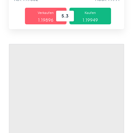
Über uns
Verkaufen
Kaufen
Handel
5.3
1.19896
1.19949
Märkte
Plattformen
Help Centre