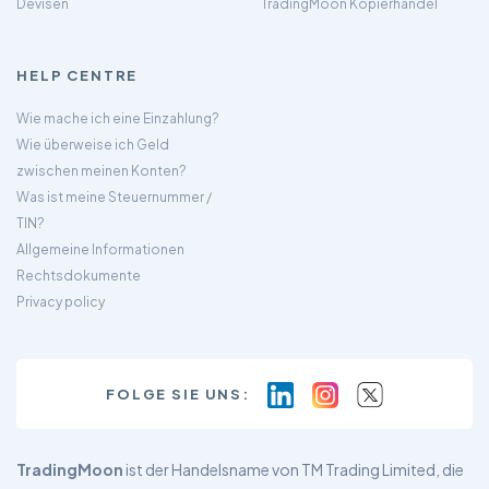
Devisen
TradingMoon Kopierhandel
HELP CENTRE
Wie mache ich eine Einzahlung?
Wie überweise ich Geld
zwischen meinen Konten?
Was ist meine Steuernummer /
TIN?
Allgemeine Informationen
Rechtsdokumente
Privacy policy
FOLGE SIE UNS:
TradingMoon
ist der Handelsname von TM Trading Limited, die