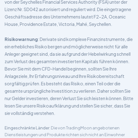
von der Seychelles Financial Services Authority (FSA) unter der
Lizenz Nr. SD042 autorisiert und reguliert wird. Die eingetragene
Geschäftsadresse des Unternehmens lautet F2-2A, Oceanic
House, Providence Estate, Victoria, Mahé, Seychellen.
Risikowarnung
: Derivate sind komplexe Finanzinstrumente, die
ein erhebliches Risiko bergen und möglicherweise nicht für alle
Anleger geeignet sind, da sie aufgrund der Hebelwirkung schnell
zum Verlust des gesamten investierten Kapitals führen können.
Bevor Sie mit dem CFD-Handel beginnen, sollten Sie Ihre
Anlageziele, Ihr Erfahrungsniveau und Ihre Risikobereitschaft
sorgfältig prüfen. Es besteht das Risiko, einen Teil oder die
gesamte ursprüngliche Investition zu verlieren. Daher sollten Sie
nur Gelder investieren, deren Verlust Sie sich leisten können. Bitte
lesen Sie unsere Risikoaufklärung und stellen Sie sicher, dass Sie
sie vollständig verstehen.
Eingeschränkte Länder
: Die von TradingMoon angebotenen
Dienstleistungen und Produkte richten sich nicht an Einwohner