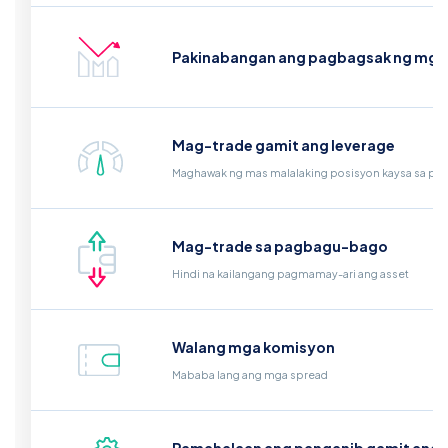
Pakinabangan ang pagbagsak ng mga p
Mag-trade gamit ang leverage
Maghawak ng mas malalaking posisyon kaysa sa per
Mag-trade sa pagbagu-bago
Hindi na kailangang pagmamay-ari ang asset
Walang mga komisyon
Mababa lang ang mga spread