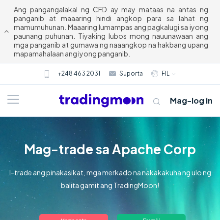
Ang pangangalakal ng CFD ay may mataas na antas ng
panganib at maaaring hindi angkop para sa lahat ng
mamumuhunan. Maaaring lumampas ang pagkalugi sa iyong
paunang puhunan. Tiyaking lubos mong nauunawaan ang
mga panganib at gumawa ng naaangkop na hakbang upang
mapamahalaan ang iyong panganib.
+248 463 2031
Suporta
FIL
Mag-log in
Mag-trade sa Apache Corp
I-trade ang pinakasikat, mga merkado na nakakakuha ng ulo ng
balita gamit ang TradingMoon!