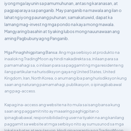
iyong mga layunin sa pamumuhunan, antas ng karanasan, at
pagpaparaya sa panganib. May panganib na mawala ang ilan o
lahat ng iyong paunang puhunan; samakatuwid, dapat ka
lamang mag-invest ng mga pondo na kaya mong mawala.
Mangyaring basahin at tiyaking lubos mong nauunawaan ang
aming Pagbubunyag ng Panganib.
Mga Pinaghihigpitang Bansa
: Ang mga serbisyo at produkto na
inaalok ng TradingMoon ay hindi nakadirekta sa, inilaan para sa
pamamahagi sa, o inilaan para sa paggamit ng mga residente ng
ilang partikular na hurisdiksyon gaya ng United States, United
Kingdom, Iran, North Korea, o anumang iba pang hurisdiksyon kung
saan ang naturang pamamahagi, publikasyon, o ipinagbabawal
ang pag-access.
Kapag ina-access ang website na ito mula sa isang bansa kung
saan ang paggamit nito ay maaaring paghigpitan o
ipinagbabawal, responsibilidad ng user na tiyakin na ang kanilang
paggamit sa website at mga serbisyo nito ay sumusunod sa mga
lokal na batas at regulasyon. Hindi ginagarantiya ng TradingMoon