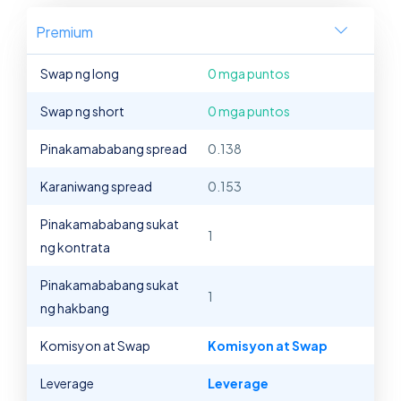
Premium
Swap ng long
0 mga puntos
Swap ng short
0 mga puntos
Pinakamababang spread
0.138
Karaniwang spread
0.153
Pinakamababang sukat
1
ng kontrata
Pinakamababang sukat
1
ng hakbang
Komisyon at Swap
Komisyon at Swap
Leverage
Leverage