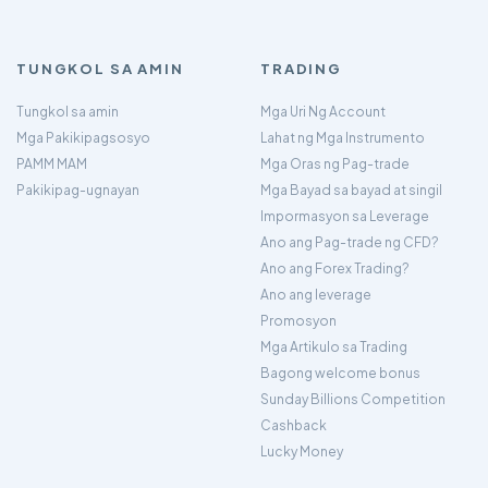
TUNGKOL SA AMIN
TRADING
Tungkol sa amin
Mga Uri Ng Account
Mga Pakikipagsosyo
Lahat ng Mga Instrumento
PAMM MAM
Mga Oras ng Pag-trade
Pakikipag-ugnayan
Mga Bayad sa bayad at singil
Impormasyon sa Leverage
Ano ang Pag-trade ng CFD?
Ano ang Forex Trading?
Ano ang leverage
Promosyon
Mga Artikulo sa Trading
Bagong welcome bonus
Sunday Billions Competition
Cashback
Lucky Money