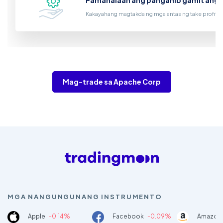
Pamahalaan ang panganib gamit ang 
Kakayahang magtakda ng mga antas ng take profit at
Mag-trade sa Apache Corp
MGA NANGUNGUNANG INSTRUMENTO
Apple
-0.14%
Facebook
-0.09%
Amazon