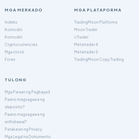
MGA MERKADO
MGA PLATAPORMA
Indeks
TradingMoon Platforms
Komoditi
Moon Trader
Komoditi
cTrader
Cryptocurrencies
Metatrader 4
Mga stock
Metatrader 5
Forex
TradingMoon Copy Trading
TULONG
Mga Paraan ng Pagbayad
Paano magsagawa ng
deposito?
Paano magsagawa ng
withdrawal?
Patakaran ng Privacy
Mga Legal na Dokumento