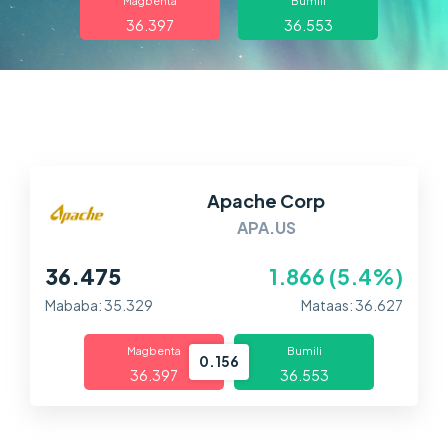
Tungkol sa amin
Magbenta
Bumili
36.397
36.553
Trading
Mga Merkado
Mga Plataporma
Apache Corp
Tulong
APA.US
36.475
1.866 (5.4%)
Mababa: 35.329
Mataas: 36.627
Magbenta
Bumili
0.156
36.397
36.553