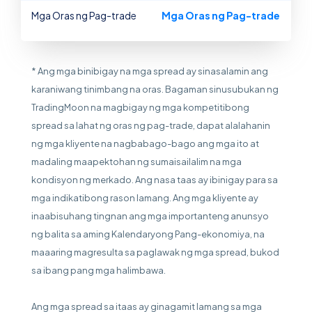
Mga Oras ng Pag-trade
Mga Oras ng Pag-trade
* Ang mga binibigay na mga spread ay sinasalamin ang
karaniwang tinimbang na oras. Bagaman sinusubukan ng
TradingMoon na magbigay ng mga kompetitibong
spread sa lahat ng oras ng pag-trade, dapat alalahanin
ng mga kliyente na nagbabago-bago ang mga ito at
madaling maapektohan ng sumaisailalim na mga
kondisyon ng merkado. Ang nasa taas ay ibinigay para sa
mga indikatibong rason lamang. Ang mga kliyente ay
inaabisuhang tingnan ang mga importanteng anunsyo
ng balita sa aming Kalendaryong Pang-ekonomiya, na
maaaring magresulta sa paglawak ng mga spread, bukod
sa ibang pang mga halimbawa.
Ang mga spread sa itaas ay ginagamit lamang sa mga