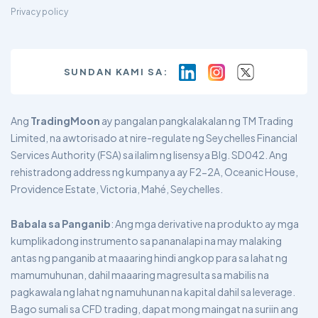
Privacy policy
SUNDAN KAMI SA:
Ang
TradingMoon
ay pangalan pangkalakalan ng TM Trading
Limited, na awtorisado at nire-regulate ng Seychelles Financial
Services Authority (FSA) sa ilalim ng lisensya Blg. SD042. Ang
rehistradong address ng kumpanya ay F2-2A, Oceanic House,
Providence Estate, Victoria, Mahé, Seychelles.
Babala sa Panganib
: Ang mga derivative na produkto ay mga
kumplikadong instrumento sa pananalapi na may malaking
antas ng panganib at maaaring hindi angkop para sa lahat ng
mamumuhunan, dahil maaaring magresulta sa mabilis na
pagkawala ng lahat ng namuhunan na kapital dahil sa leverage.
Bago sumali sa CFD trading, dapat mong maingat na suriin ang