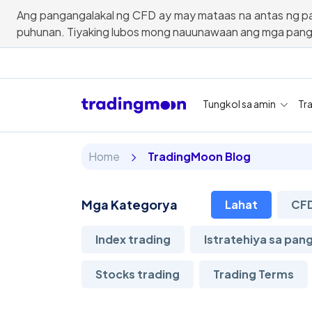
Ang pangangalakal ng CFD ay may mataas na antas ng pa
puhunan. Tiyaking lubos mong nauunawaan ang mga pan
Tungkol sa amin
Tr
Home
TradingMoon Blog
Mga Kategorya
Lahat
CFD
Index trading
Istratehiya sa pan
Stocks trading
Trading Terms