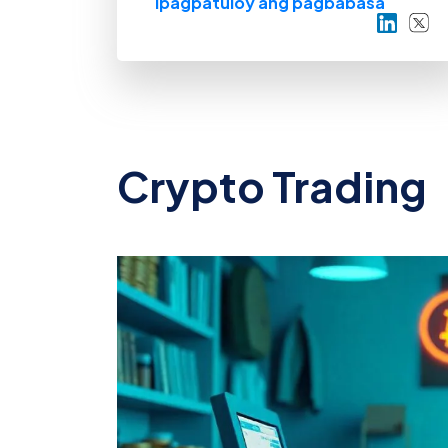
Ipagpatuloy ang pagbabasa
Ibahagi s
Ibaha
Crypto Trading