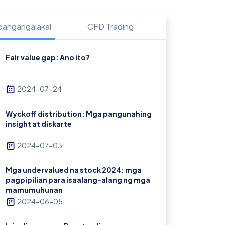
 pangangalakal
CFD Trading
Fair value gap: Ano ito?
2024-07-24
Wyckoff distribution: Mga pangunahing
insight at diskarte
2024-07-03
Mga undervalued na stock 2024: mga
pagpipilian para isaalang-alang ng mga
mamumuhunan
2024-06-05