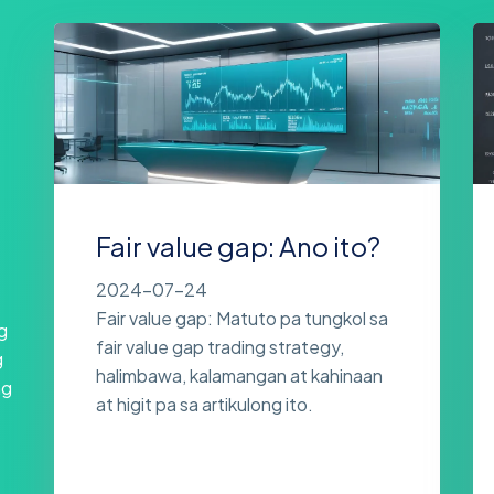
Fair value gap: Ano ito?
2024-07-24
Fair value gap: Matuto pa tungkol sa
g
fair value gap trading strategy,
g
halimbawa, kalamangan at kahinaan
ng
at higit pa sa artikulong ito.