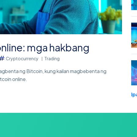
online: mga hakbang
Cryptocurrency
Trading
 magbenta ng Bitcoin, kung kailan magbebenta ng
coin online.
Ip