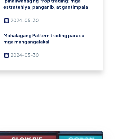
Ipinaliwanag ng Prop trading: mga
estratehiya, panganib, at gantimpala
2024-05-30
Mahalagang Pattern trading para sa
mga mangangalakal
2024-05-30