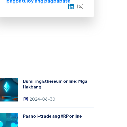
Ipagpatuloy ang pagbabasa
tter
Ibahagi sa LinkedIn
Ibahagi sa Twitter
Bumili ng Ethereum online: Mga
Hakbang
2024-08-30
Paano i-trade ang XRP online