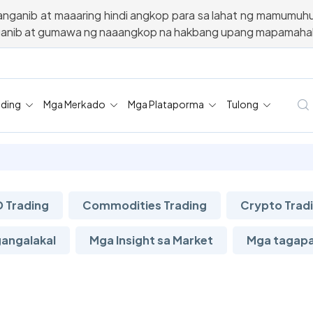
nganib at maaaring hindi angkop para sa lahat ng mamumuh
ganib at gumawa ng naaangkop na hakbang upang mapamahal
ading
Mga Merkado
Mga Plataporma
Tulong
 Trading
Commodities Trading
Crypto Trad
gangalakal
Mga Insight sa Market
Mga tagapa