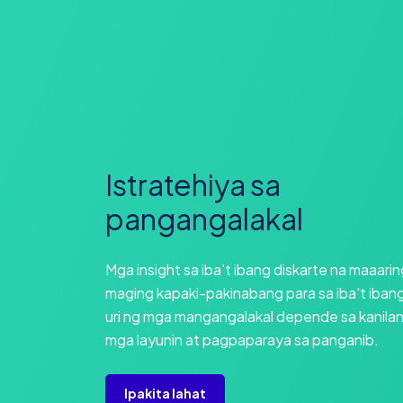
Istratehiya sa
pangangalakal
Mga insight sa iba't ibang diskarte na maaarin
maging kapaki-pakinabang para sa iba't iban
uri ng mga mangangalakal depende sa kanila
mga layunin at pagpaparaya sa panganib.
Ipakita lahat