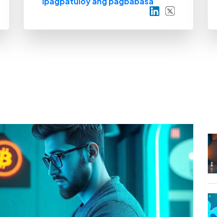
Ipagpatuloy ang pagbabasa
a LinkedIn
gi sa Twitter
Ibahagi sa LinkedIn
Ibahagi sa Twi