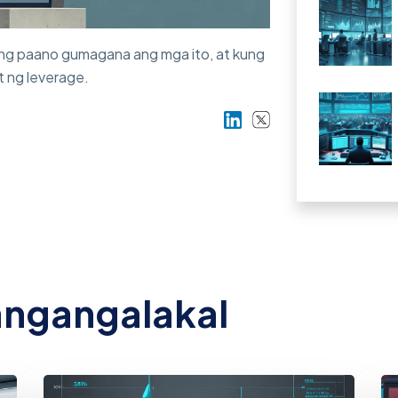
 kung paano gumagana ang mga ito, at kung
 ng leverage.
Ibahagi sa LinkedIn
Ibahagi sa Twitter
pangangalakal