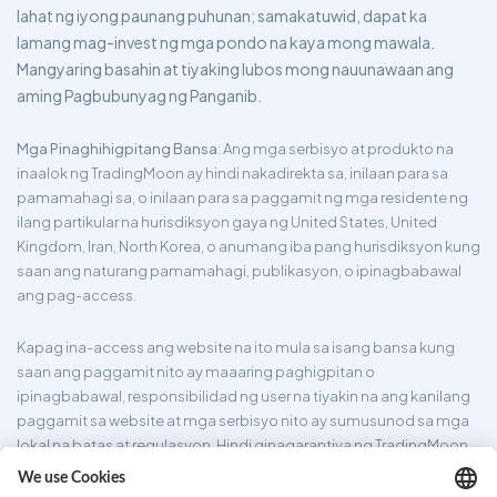
lahat ng iyong paunang puhunan; samakatuwid, dapat ka
lamang mag-invest ng mga pondo na kaya mong mawala.
Mangyaring basahin at tiyaking lubos mong nauunawaan ang
aming Pagbubunyag ng Panganib.
Mga Pinaghihigpitang Bansa
: Ang mga serbisyo at produkto na
inaalok ng TradingMoon ay hindi nakadirekta sa, inilaan para sa
pamamahagi sa, o inilaan para sa paggamit ng mga residente ng
ilang partikular na hurisdiksyon gaya ng United States, United
Kingdom, Iran, North Korea, o anumang iba pang hurisdiksyon kung
saan ang naturang pamamahagi, publikasyon, o ipinagbabawal
ang pag-access.
Kapag ina-access ang website na ito mula sa isang bansa kung
saan ang paggamit nito ay maaaring paghigpitan o
ipinagbabawal, responsibilidad ng user na tiyakin na ang kanilang
paggamit sa website at mga serbisyo nito ay sumusunod sa mga
lokal na batas at regulasyon. Hindi ginagarantiya ng TradingMoon
na ang impormasyong ibinigay sa website nito ay angkop para sa
lahat ng hurisdiksyon.