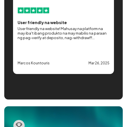
!
User friendly na website
M
User friendly na website! Mahusay na platform na
M
y
may iba't ibang produkto na may mabilis na paraan
p
ng pag-verify at deposito, nag-withdraw!!!...
s
25
Marcos Kountouris
Mar 26, 2025
G