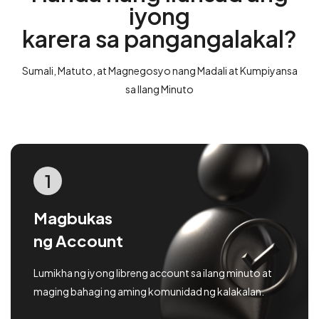
iyong
karera sa pangangalakal?
Sumali, Matuto, at Magnegosyo nang Madali at Kumpiyansa
sa Ilang Minuto
1
Magbukas
ng Account
Lumikha ng iyong libreng account sa ilang minuto at
maging bahagi ng aming komunidad ng kalakalan.