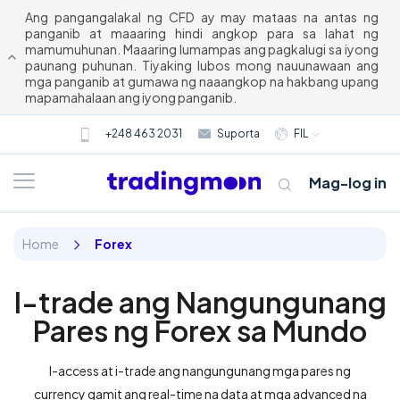
Ang pangangalakal ng CFD ay may mataas na antas ng
panganib at maaaring hindi angkop para sa lahat ng
mamumuhunan. Maaaring lumampas ang pagkalugi sa iyong
paunang puhunan. Tiyaking lubos mong nauunawaan ang
mga panganib at gumawa ng naaangkop na hakbang upang
mapamahalaan ang iyong panganib.
+248 463 2031
Suporta
FIL
Mag-log in
Home
Forex
I-trade ang Nangungunang
Pares ng Forex sa Mundo
I-access at i-trade ang nangungunang mga pares ng
currency gamit ang real-time na data at mga advanced na