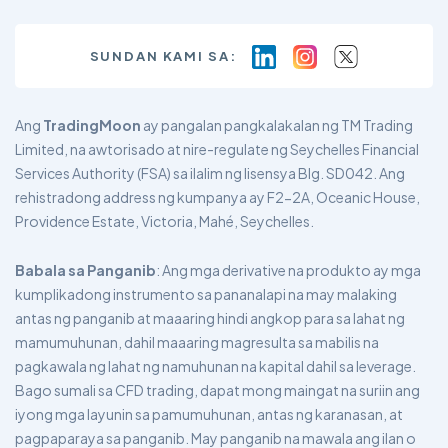
SUNDAN KAMI SA:
Ang
TradingMoon
ay pangalan pangkalakalan ng TM Trading
Limited, na awtorisado at nire-regulate ng Seychelles Financial
Services Authority (FSA) sa ilalim ng lisensya Blg. SD042. Ang
rehistradong address ng kumpanya ay F2-2A, Oceanic House,
Providence Estate, Victoria, Mahé, Seychelles.
Babala sa Panganib
: Ang mga derivative na produkto ay mga
kumplikadong instrumento sa pananalapi na may malaking
antas ng panganib at maaaring hindi angkop para sa lahat ng
mamumuhunan, dahil maaaring magresulta sa mabilis na
pagkawala ng lahat ng namuhunan na kapital dahil sa leverage.
Bago sumali sa CFD trading, dapat mong maingat na suriin ang
iyong mga layunin sa pamumuhunan, antas ng karanasan, at
pagpaparaya sa panganib. May panganib na mawala ang ilan o