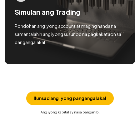
Simulan ang Trading
Pondohan ang iyong account at maging handa na
samantalahin ang iyong susunod na pagkakataon sa
pangangalakal.
Ilunsad ang iyong pangangalakal
Ang iyong kapital ay nasa panganib.