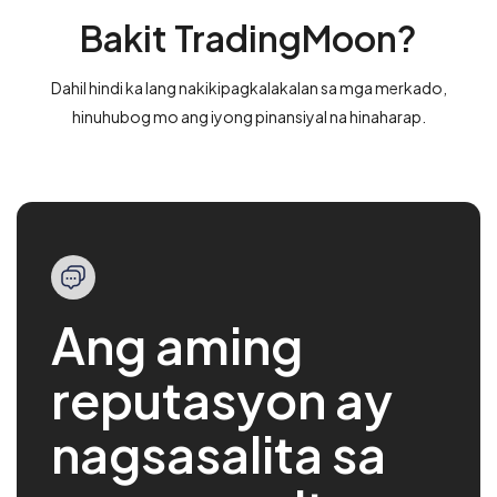
Bakit TradingMoon?
Dahil hindi ka lang nakikipagkalakalan sa mga merkado,
hinuhubog mo ang iyong pinansiyal na hinaharap.
Ang aming
reputasyon ay
nagsasalita sa