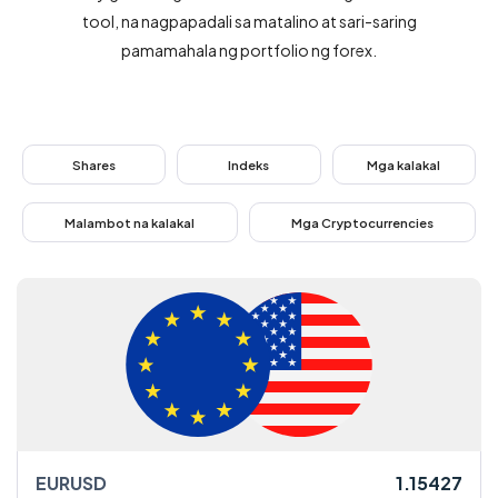
Tungkol sa amin
tool, na nagpapadali sa matalino at sari-saring
pamamahala ng portfolio ng forex.
Trading
Mga Merkado
Shares
Indeks
Mga kalakal
Mga Plataporma
Malambot na kalakal
Mga Cryptocurrencies
Tulong
EURUSD
1.15427