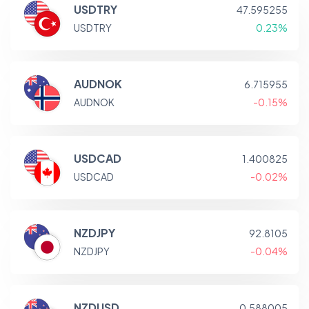
USDTRY
47.595255
USDTRY
0.23%
AUDNOK
6.715955
AUDNOK
-0.15%
USDCAD
1.400825
USDCAD
-0.02%
NZDJPY
92.8105
NZDJPY
-0.04%
NZDUSD
0.588005