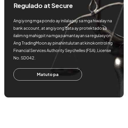
Regulado at Secure
Ang iyong mga pondo ay inilalagay sa mga hiwalay na
bank account, at ang iyong data ay protektado sa
ilalim ng mahigpit na mga pamantayan sa regulasyon.
Ang TradingMoon ay pinahintulutan at kinokontrol ng
Financial Services Authority Seychelles (FSA), License
No. SD042.
Matuto pa