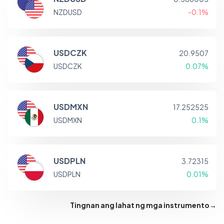
NZDUSD
-0.1%
USDCZK
20.9507
USDCZK
0.07%
USDMXN
17.252525
USDMXN
0.1%
USDPLN
3.72315
USDPLN
0.01%
Tingnan ang lahat ng mga instrumento
→