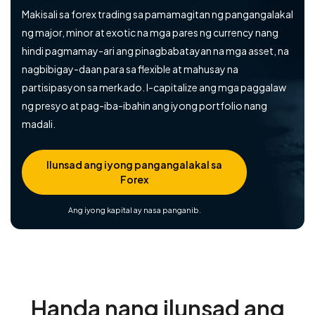
Makisali sa forex trading sa pamamagitan ng pangangalakal
ng major, minor at exotic na mga pares ng currency nang
hindi pagmamay-ari ang pinagbabatayan na mga asset, na
nagbibigay-daan para sa flexible at mahusay na
partisipasyon sa merkado. I-capitalize ang mga paggalaw
ng presyo at pag-iba-ibahin ang iyong portfolio nang
madali.
Ilunsad ang iyong pangangalakal sa
Forex
Ang iyong kapital ay nasa panganib.
Handa nang ilunsad ang