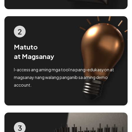
2
Matuto
at Magsanay
I-access ang aming mga tool na pang-edukasyon at
magsanay nang walang panganib sa aming demo
account.
3