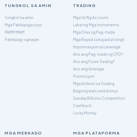
TUNGKOL SA AMIN
TRADING
Tungkol sa amin
Mga Uri Ng Account
Mga Pakikipagsosyo
Lahat ng Mga Instrumento
PAMM MAM
Mga Oras ng Pag-trade
Pakikipag-ugnayan
Mga Bayad sa bayad at singil
Impormasyon sa Leverage
Ano ang Pag-trade ng CFD?
Ano ang Forex Trading?
Ano ang leverage
Promosyon
Mga Artikulo sa Trading
Bagong welcome bonus
Sunday Billions Competition
Cashback
Lucky Money
MGA MERKADO
MGA PLATAPORMA