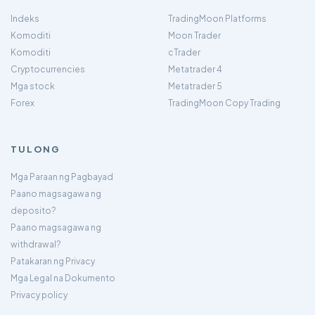
Indeks
TradingMoon Platforms
Komoditi
Moon Trader
Komoditi
cTrader
Cryptocurrencies
Metatrader 4
Mga stock
Metatrader 5
Forex
TradingMoon Copy Trading
TULONG
Mga Paraan ng Pagbayad
Paano magsagawa ng
deposito?
Paano magsagawa ng
withdrawal?
Patakaran ng Privacy
Mga Legal na Dokumento
Privacy policy