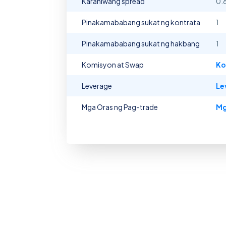
Karaniwang spread
0.
Pinakamababang sukat ng kontrata
1
Pinakamababang sukat ng hakbang
1
Komisyon at Swap
Ko
Leverage
Le
Mga Oras ng Pag-trade
Mg