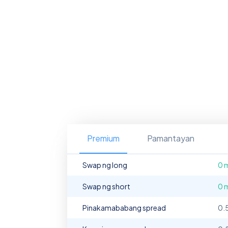
Premium
Pamantayan
Swap ng long
0 
Swap ng short
0 
Pinakamababang spread
0.