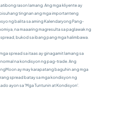
katibong rason lamang. Ang mga kliyente ay
bisuhang tingnan ang mga importanteng
syo ng balita sa aming Kalendaryong Pang-
omiya, na maaaring magresulta sa paglawak ng
spread, bukod sa ibang pang mga halimbawa.
mga spread sa itaas ay ginagamit lamang sa
normal na kondisyon ng pag-trade. Ang
ingMoon ay may karapatang baguhin ang mga
rang spread batay sa mga kondisyon ng
ado ayon sa 'Mga Tuntunin at Kondisyon'.