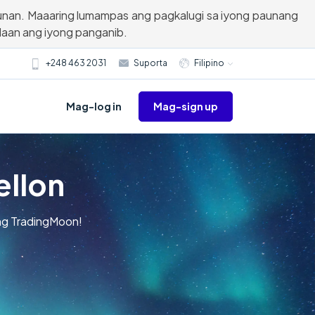
unan. Maaaring lumampas ang pagkalugi sa iyong paunang
aan ang iyong panganib.
+248 463 2031
Suporta
Filipino
Mag-sign up
Mag-log in
ellon
ang TradingMoon!