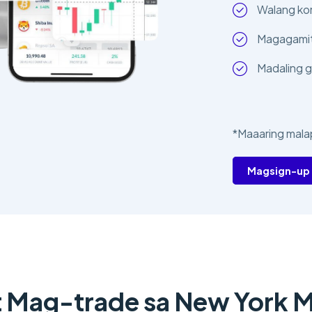
Walang kom
Magagamit
Madaling g
*Maaaring mala
Magsign-up
t Mag-trade sa New York M