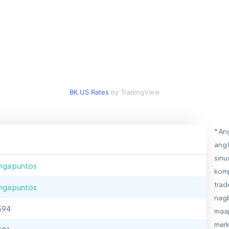
BK.US Rates
by TradingView
* An
ang 
sinu
mga puntos
komp
trad
mga puntos
nagb
594
maap
merk