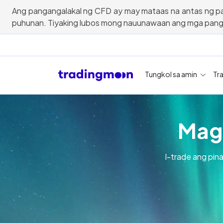
Ang pangangalakal ng CFD ay may mataas na antas ng pa
puhunan. Tiyaking lubos mong nauunawaan ang mga pan
Tungkol sa amin
Tr
Mag-
I-trade ang pin