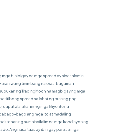
g mga binibigay na mga spread ay sinasalamin
karaniwang tinimbang na oras. Bagaman
subukan ng TradingMoon na magbigay ng mga
etitibong spread sa lahat ng oras ng pag-
e, dapat alalahanin ng mga kliyente na
abago-bago ang mga ito at madaling
ektohan ng sumaisailalim na mga kondisyon ng
ado. Ang nasa taas ay ibinigay para sa mga