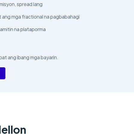
isyon, spread lang
 ang mga fractional na pagbabahagi
amitin na plataporma
pat ang ibang mga bayarin.
ellon