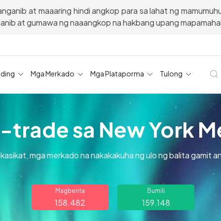
nganib at maaaring hindi angkop para sa lahat ng mamumuh
ganib at gumawa ng naaangkop na hakbang upang mapamahal
ading
Mga Merkado
Mga Plataporma
Tulong
trade sa New York M
akasikat, mga merkado na nakakakuha ng ulo ng balita gamit 
Magbenta
Bumili
158.482
159.148