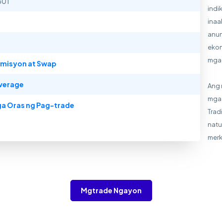
801
indi
inaa
anun
ekon
mga 
misyon at Swap
verage
Ang 
mga 
a Oras ng Pag-trade
Trad
natu
merk
Mgtrade Ngayon