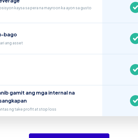
leverage
sisyon kaysa sa pera na mayroon ka ayon sa gusto
u-bago
ri ang asset
ib gamit ang mga internal na
asangkapan
as ng take profit at stop loss