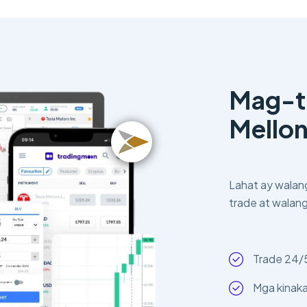
Mag-t
Mello
Lahat ay walang
trade at walan
Trade 24/
Mga kinaka