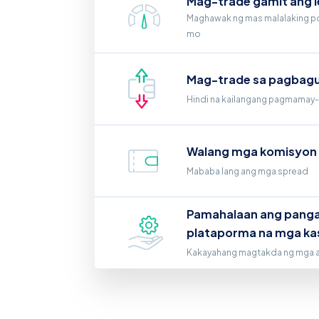
Mag-trade gamit ang 
Maghawak ng mas malalaking po
mo
Mag-trade sa pagbag
Hindi na kailangang pagmamay-a
Walang mga komisyon
Mababa lang ang mga spread
Pamahalaan ang pangan
plataporma na mga k
Kakayahang magtakda ng mga ant