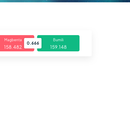
Magbenta
Bumili
0.666
158.482
159.148