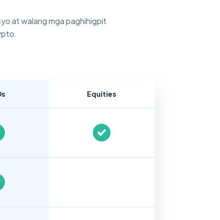
yo at walang mga paghihigpit
ypto.
Ds
Equities