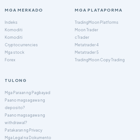
MGA MERKADO
MGA PLATAPORMA
Indeks
TradingMoon Platforms
Komoditi
Moon Trader
Komoditi
cTrader
Cryptocurrencies
Metatrader 4
Mga stock
Metatrader 5
Forex
TradingMoon Copy Trading
TULONG
Mga Paraan ng Pagbayad
Paano magsagawa ng
deposito?
Paano magsagawa ng
withdrawal?
Patakaran ng Privacy
Mga Legal na Dokumento