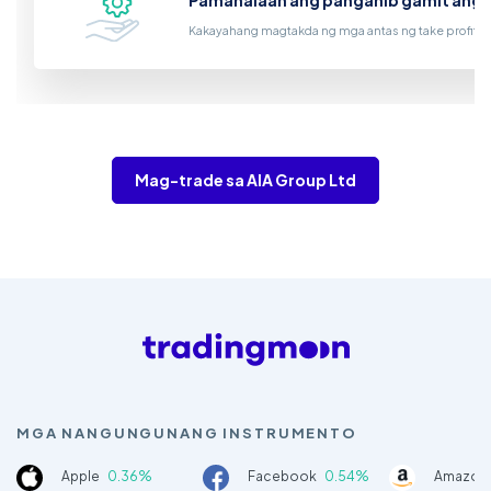
Pamahalaan ang panganib gamit ang 
Kakayahang magtakda ng mga antas ng take profit at
Mag-trade sa AIA Group Ltd
MGA NANGUNGUNANG INSTRUMENTO
Apple
0.36%
Facebook
0.54%
Amazon