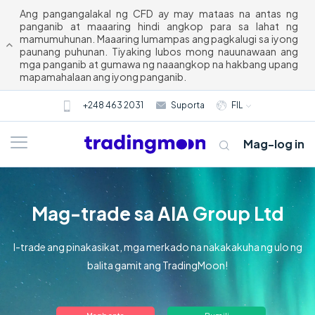
Ang pangangalakal ng CFD ay may mataas na antas ng
panganib at maaaring hindi angkop para sa lahat ng
mamumuhunan. Maaaring lumampas ang pagkalugi sa iyong
paunang puhunan. Tiyaking lubos mong nauunawaan ang
mga panganib at gumawa ng naaangkop na hakbang upang
mapamahalaan ang iyong panganib.
+248 463 2031
Suporta
FIL
Mag-log in
Mag-trade sa AIA Group Ltd
I-trade ang pinakasikat, mga merkado na nakakakuha ng ulo ng
balita gamit ang TradingMoon!