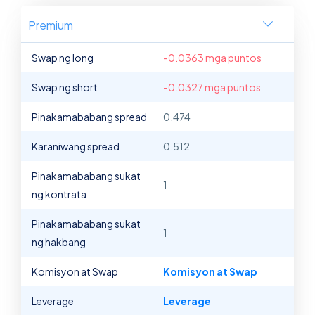
Premium
Swap ng long
-0.0363 mga puntos
Swap ng short
-0.0327 mga puntos
Pinakamababang spread
0.474
Karaniwang spread
0.512
Pinakamababang sukat
1
ng kontrata
Pinakamababang sukat
1
ng hakbang
Komisyon at Swap
Komisyon at Swap
Leverage
Leverage