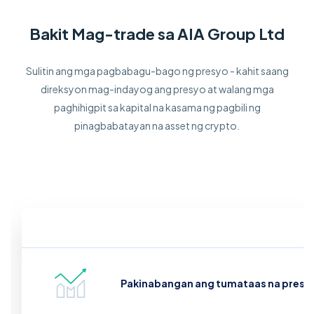
Bakit Mag-trade sa AIA Group Ltd
Sulitin ang mga pagbabagu-bago ng presyo - kahit saang
direksyon mag-indayog ang presyo at walang mga
paghihigpit sa kapital na kasama ng pagbili ng
pinagbabatayan na asset ng crypto.
Pakinabangan ang tumataas na presy