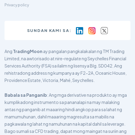
Privacy policy
SUNDAN KAMI SA:
Ang
TradingMoon
ay pangalan pangkalakalan ng TM Trading
Limited, na awtorisado at nire-regulate ng Seychelles Financial
Services Authority (FSA) sa ilalim ng lisensya Blg. SD042. Ang
rehistradong address ng kumpanya ay F2-2A, Oceanic House,
Providence Estate, Victoria, Mahé, Seychelles.
Babala sa Panganib
: Ang mga derivative na produkto ay mga
kumplikadong instrumento sa pananalapi na may malaking
antas ng panganib at maaaring hindi angkop para sa lahat ng
mamumuhunan, dahil maaaring magresulta sa mabilis na
pagkawala ng lahat ng namuhunan na kapital dahil sa leverage.
Bago sumali sa CFD trading, dapat mong maingat na suriin ang