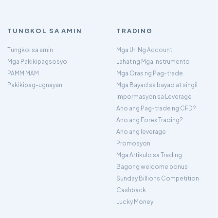
TUNGKOL SA AMIN
TRADING
Tungkol sa amin
Mga Uri Ng Account
Mga Pakikipagsosyo
Lahat ng Mga Instrumento
PAMM MAM
Mga Oras ng Pag-trade
Pakikipag-ugnayan
Mga Bayad sa bayad at singil
Impormasyon sa Leverage
Ano ang Pag-trade ng CFD?
Ano ang Forex Trading?
Ano ang leverage
Promosyon
Mga Artikulo sa Trading
Bagong welcome bonus
Sunday Billions Competition
Cashback
Lucky Money