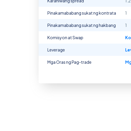
Karaniwang spread
1.
Pinakamababang sukat ng kontrata
1
Pinakamababang sukat ng hakbang
1
Komisyon at Swap
Ko
Leverage
Le
Mga Oras ng Pag-trade
Mg