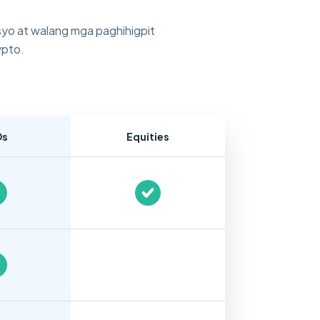
yo at walang mga paghihigpit
ypto.
Ds
Equities