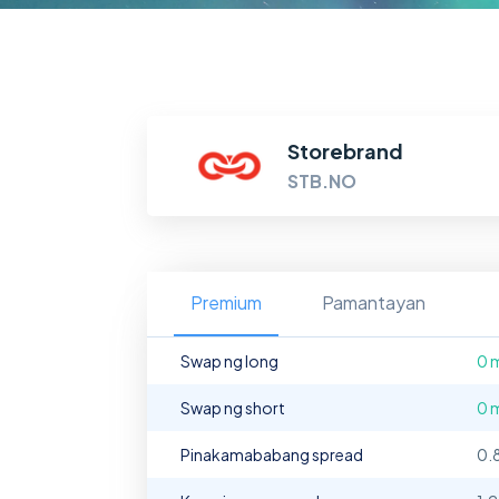
Storebrand
STB.NO
Premium
Pamantayan
Swap ng long
0 
Swap ng short
0 
Pinakamababang spread
0.