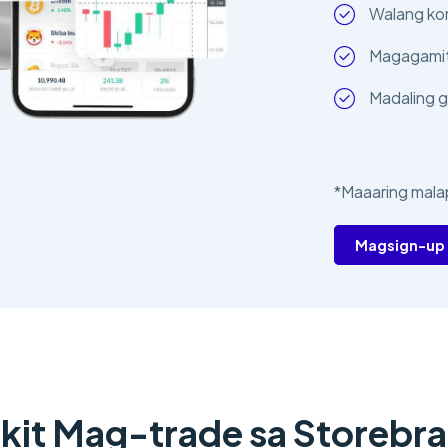
Walang kom
Magagamit
Madaling g
*Maaaring mala
Magsign-up
kit Mag-trade sa Storebr