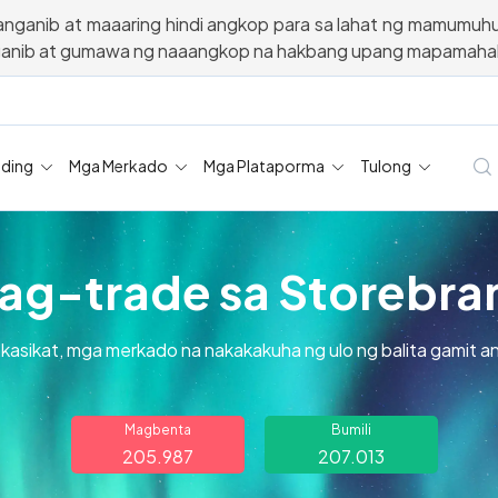
nganib at maaaring hindi angkop para sa lahat ng mamumuh
ganib at gumawa ng naaangkop na hakbang upang mapamahal
ading
Mga Merkado
Mga Plataporma
Tulong
ag-trade sa Storebra
akasikat, mga merkado na nakakakuha ng ulo ng balita gamit 
Magbenta
Bumili
205.987
207.013