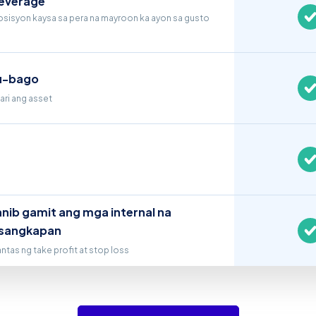
leverage
sisyon kaysa sa pera na mayroon ka ayon sa gusto
u-bago
ri ang asset
ib gamit ang mga internal na
asangkapan
as ng take profit at stop loss