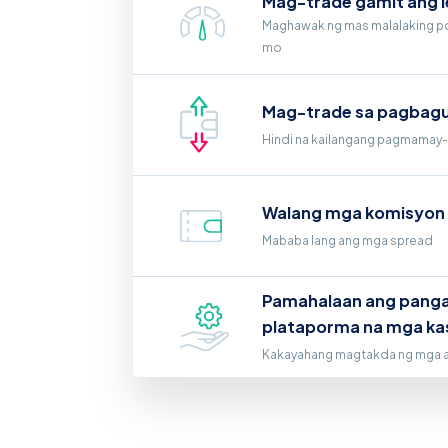
Mag-trade gamit ang 
Maghawak ng mas malalaking po
mo
Mag-trade sa pagbag
Hindi na kailangang pagmamay-a
Walang mga komisyon
Mababa lang ang mga spread
Pamahalaan ang pangan
plataporma na mga k
Kakayahang magtakda ng mga ant