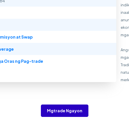
284
indi
inaa
anun
ekon
mga 
misyon at Swap
verage
Ang 
mga 
a Oras ng Pag-trade
Trad
natu
merk
Mgtrade Ngayon