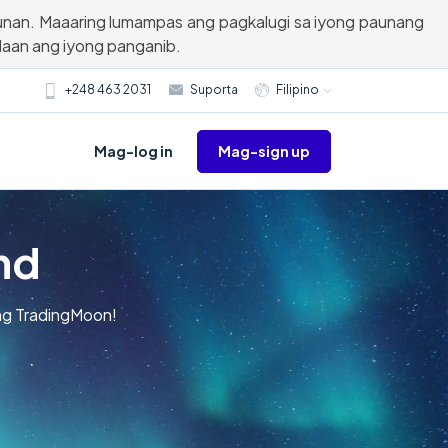
unan. Maaaring lumampas ang pagkalugi sa iyong paunang
aan ang iyong panganib.
+248 463 2031
Suporta
Filipino
Mag-sign up
Mag-log in
nd
ang TradingMoon!