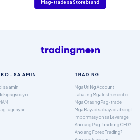
Mag-trade sa Storebrand
KOL SA AMIN
TRADING
l sa amin
Mga Uri Ng Account
kikipagsosyo
Lahat ng Mga Instrumento
MAM
Mga Oras ng Pag-trade
pag-ugnayan
Mga Bayad sa bayad at singil
Impormasyon sa Leverage
Ano ang Pag-trade ng CFD?
Ano ang Forex Trading?
Ano ang leverage