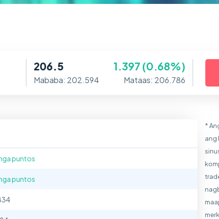
206.5
1.397 (0.68%)
Mababa: 202.594
Mataas: 206.786
* An
ang 
sinu
mga puntos
komp
trad
mga puntos
nagb
834
maap
merk