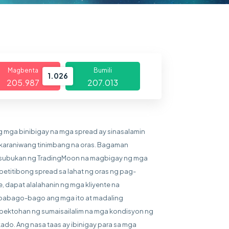
Magbenta
Bumili
1.026
205.987
207.013
g mga binibigay na mga spread ay sinasalamin
karaniwang tinimbang na oras. Bagaman
subukan ng TradingMoon na magbigay ng mga
etitibong spread sa lahat ng oras ng pag-
e, dapat alalahanin ng mga kliyente na
abago-bago ang mga ito at madaling
ektohan ng sumaisailalim na mga kondisyon ng
ado. Ang nasa taas ay ibinigay para sa mga