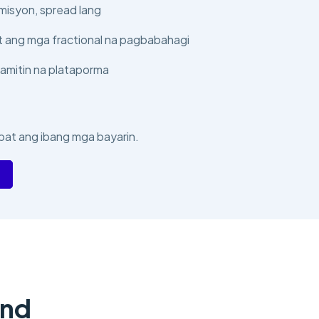
isyon, spread lang
 ang mga fractional na pagbabahagi
amitin na plataporma
pat ang ibang mga bayarin.
and