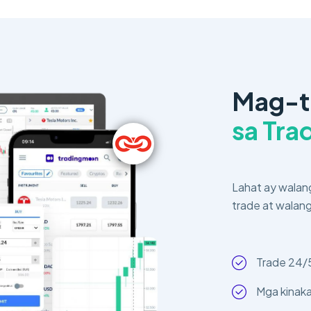
Mag-t
sa Tr
Lahat ay walang
trade at walan
Trade 24/
Mga kinaka