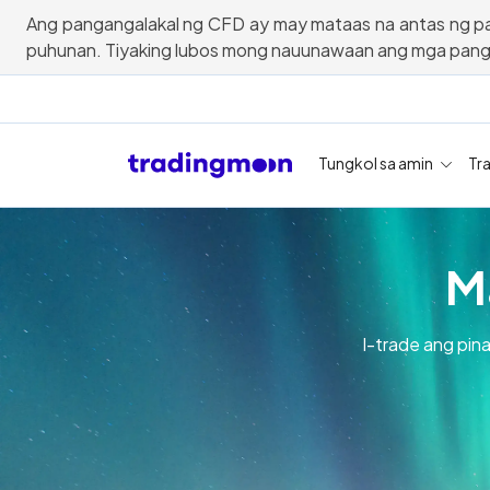
Ang pangangalakal ng CFD ay may mataas na antas ng pa
puhunan. Tiyaking lubos mong nauunawaan ang mga pan
Tungkol sa amin
Tr
M
I-trade ang pin