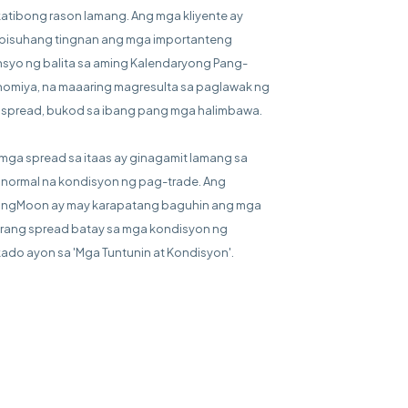
katibong rason lamang. Ang mga kliyente ay
bisuhang tingnan ang mga importanteng
syo ng balita sa aming Kalendaryong Pang-
omiya, na maaaring magresulta sa paglawak ng
spread, bukod sa ibang pang mga halimbawa.
mga spread sa itaas ay ginagamit lamang sa
normal na kondisyon ng pag-trade. Ang
ingMoon ay may karapatang baguhin ang mga
rang spread batay sa mga kondisyon ng
ado ayon sa 'Mga Tuntunin at Kondisyon'.