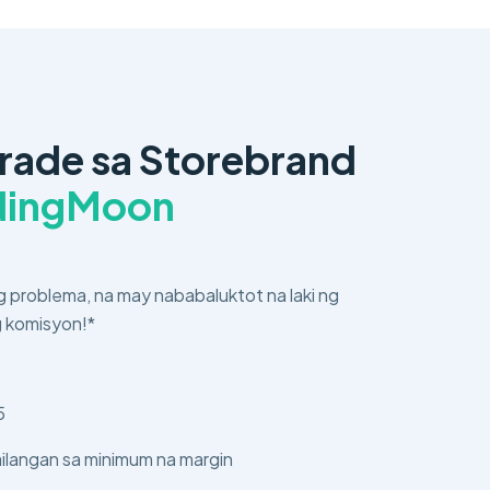
rade sa Storebrand
adingMoon
 problema, na may nababaluktot na laki ng
g komisyon!*
5
ilangan sa minimum na margin