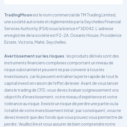
TradingMoon
est le nom commercial de TM Trading Limited,
une société autorisée et réglementée par la Seychelles Financial
Services Authority (FSA) sous la licence n° SD042. L’adresse
enregistrée de la société est F2-2A, Oceanic House, Providence
Estate, Victoria, Mahé, Seychelles.
Avertissement sur les risques
: les produits dérivés sont des
instruments financiers complexes comportant un niveau de
risque substantiel et peuvent ne pas convenir à tous les
investisseurs, car ils peuvent entraîner la perte rapide de tout le
capital investi en raison de l'effet de levier. Avant de vous lancer
dans le trading de CFD, vous devez évaluer soigneusement vos
objectifs d'investissement, votre niveau d'expérience et votre
tolérance au risque. Il existe un risque de perdre une partie ou la
totalité de votre investissement initial ; par conséquent, vous ne
devez investir que des fonds que vous pouvez vous permettre de
perdre. Veuillez lire et vous assurer de bien comprendre notre