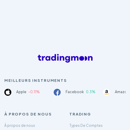
MEILLEURS INSTRUMENTS
Apple
-0.11%
Facebook
0.3%
Amazon
À PROPOS DE NOUS
TRADING
À propos de nous
Types De Comptes