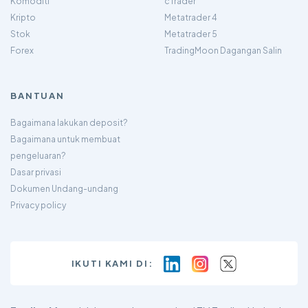
Komoditi
cTrader
Kripto
Metatrader 4
Stok
Metatrader 5
Forex
TradingMoon Dagangan Salin
BANTUAN
Bagaimana lakukan deposit?
Bagaimana untuk membuat
pengeluaran?
Dasar privasi
Dokumen Undang-undang
Privacy policy
IKUTI KAMI DI: