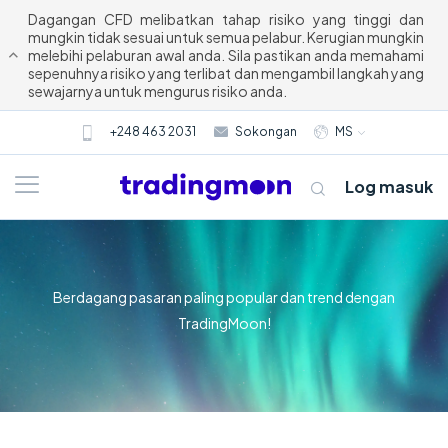
Dagangan CFD melibatkan tahap risiko yang tinggi dan
mungkin tidak sesuai untuk semua pelabur. Kerugian mungkin
melebihi pelaburan awal anda. Sila pastikan anda memahami
sepenuhnya risiko yang terlibat dan mengambil langkah yang
sewajarnya untuk mengurus risiko anda.
+248 463 2031
Sokongan
MS
Log masuk
Berdagang pasaran paling popular dan trend dengan
TradingMoon!
Tentang kami