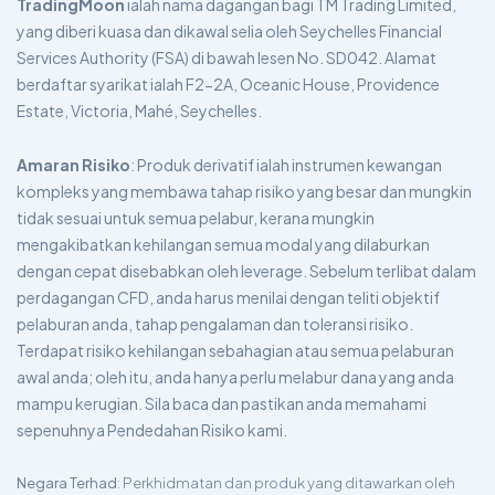
TradingMoon
ialah nama dagangan bagi TM Trading Limited,
yang diberi kuasa dan dikawal selia oleh Seychelles Financial
Services Authority (FSA) di bawah lesen No. SD042. Alamat
berdaftar syarikat ialah F2-2A, Oceanic House, Providence
Estate, Victoria, Mahé, Seychelles.
Amaran Risiko
: Produk derivatif ialah instrumen kewangan
kompleks yang membawa tahap risiko yang besar dan mungkin
tidak sesuai untuk semua pelabur, kerana mungkin
mengakibatkan kehilangan semua modal yang dilaburkan
dengan cepat disebabkan oleh leverage. Sebelum terlibat dalam
perdagangan CFD, anda harus menilai dengan teliti objektif
pelaburan anda, tahap pengalaman dan toleransi risiko.
Terdapat risiko kehilangan sebahagian atau semua pelaburan
awal anda; oleh itu, anda hanya perlu melabur dana yang anda
mampu kerugian. Sila baca dan pastikan anda memahami
sepenuhnya Pendedahan Risiko kami.
Negara Terhad
: Perkhidmatan dan produk yang ditawarkan oleh