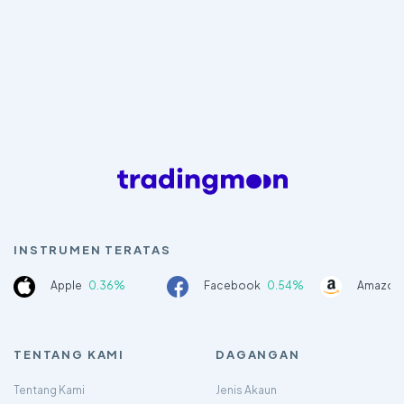
INSTRUMEN TERATAS
Apple
0.36%
Facebook
0.54%
Amazon
TENTANG KAMI
DAGANGAN
Tentang Kami
Jenis Akaun