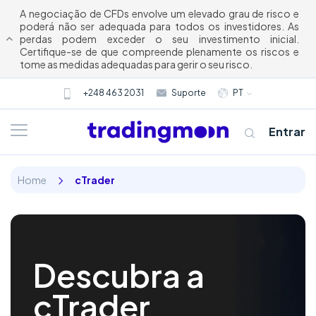
A negociação de CFDs envolve um elevado grau de risco e
poderá não ser adequada para todos os investidores. As
perdas podem exceder o seu investimento inicial.
Certifique-se de que compreende plenamente os riscos e
tome as medidas adequadas para gerir o seu risco.
+248 463 2031
Suporte
PT
Entrar
Home
cTrader
Descubra a
cTrader
Quem somos