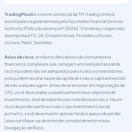
TradingMoon
é o nome comercial da TM Trading Limited,
autorizada e regulamentada pela Seychelles Financial Services
Authority (FSA) sob a licença nº SD042. O endereço registrado
da empresa é F2-2A, Oceanic House, Providence Estate,
Victoria, Mahé, Seicheles.
Aviso de risco
: produtos derivativos são instrumentos
financeiros complexos que carregam um nível substancial de
risco e podem não ser adequados para todos os investidores,
pois podem resultar na perda rápida de todo o capital investido
devido à alavancagem. Antes de se envolver em negociação de
CFD, você deve avaliar cuidadosamente seus objetivos de
investimento, nível de experiência e tolerância ao risco. Há um
risco de perder parte ou todo o seu investimento inicial;
portanto, você deve investir apenas fundos que pode perder.
Leia e certifique-se de entender completamente nossa
Divulgação de Risco.