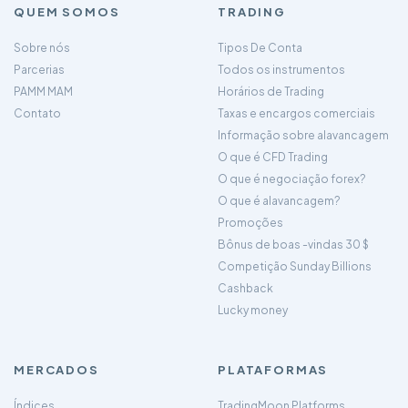
QUEM SOMOS
TRADING
Sobre nós
Tipos De Conta
Parcerias
Todos os instrumentos
PAMM MAM
Horários de Trading
Contato
Taxas e encargos comerciais
Informação sobre alavancagem
O que é CFD Trading
O que é negociação forex?
O que é alavancagem?
Promoções
Bônus de boas -vindas 30 $
Competição Sunday Billions
Cashback
Lucky money
MERCADOS
PLATAFORMAS
Índices
TradingMoon Platforms