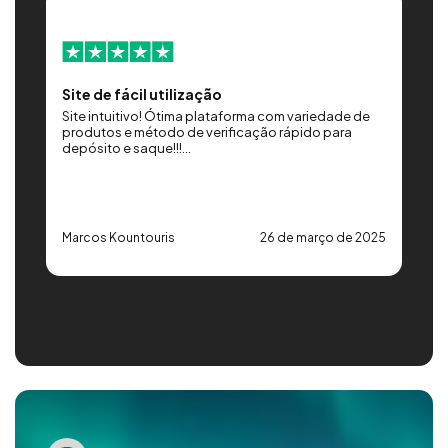
Site de fácil utilização
G
Site intuitivo! Ótima plataforma com variedade de
Ó
produtos e método de verificação rápido para
d
depósito e saque!!!...
e
25
Marcos Kountouris
26 de março de 2025
G