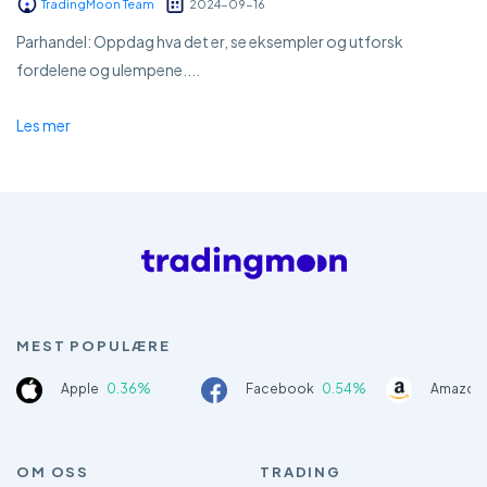
TradingMoon Team
2024-09-16
Parhandel: Oppdag hva det er, se eksempler og utforsk
fordelene og ulempene....
Les mer
MEST POPULÆRE
Apple
0.36%
Facebook
0.54%
Amazon
OM OSS
TRADING