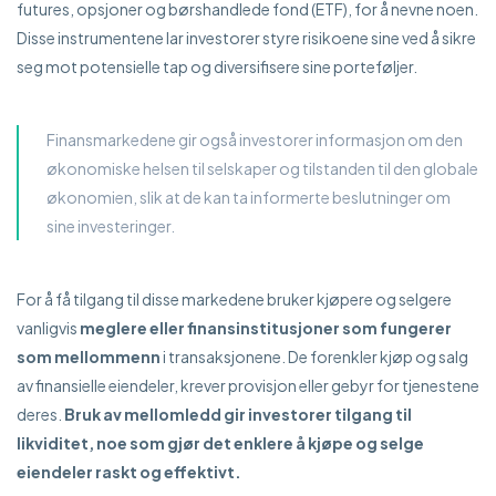
futures, opsjoner og børshandlede fond (ETF), for å nevne noen.
Disse instrumentene lar investorer styre risikoene sine ved å sikre
seg mot potensielle tap og diversifisere sine porteføljer.
Finansmarkedene gir også investorer informasjon om den
økonomiske helsen til selskaper og tilstanden til den globale
økonomien, slik at de kan ta informerte beslutninger om
sine investeringer.
For å få tilgang til disse markedene bruker kjøpere og selgere
vanligvis
meglere eller finansinstitusjoner som fungerer
som mellommenn
i transaksjonene. De forenkler kjøp og salg
av finansielle eiendeler, krever provisjon eller gebyr for tjenestene
deres.
Bruk av mellomledd gir investorer tilgang til
likviditet, noe som gjør det enklere å kjøpe og selge
eiendeler raskt og effektivt.