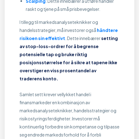
Scalping
: Dette innebærer å utføre handler
raskt og tjene på små prisbevegelser.
I tillegg til markedsanalyseteknikker og
handelsstrategier, må investorer også
håndtere
risikoen sin effektivt
. Dette innebærer
setting
av stop-loss-ordrer for å begrense
potensielle tap og bruke riktig
posisjonsstørrelse for å sikre at tapene ikke
overstiger en viss prosentandel av
traderens konto.
Samlet sett krever vellykket handel i
finansmarkeder en kombinasjon av
markedsanalyseteknikker, handelsstrategier og
risikostyringsferdigheter. Investorer må
kontinuerlig forbedre sin kompetanse og tilpasse
seg endrede markedsforhold for å forbli