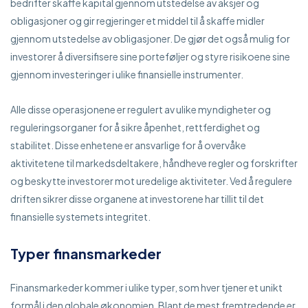
bedrifter skaffe kapital gjennom utstedelse av aksjer og
obligasjoner og gir regjeringer et middel til å skaffe midler
gjennom utstedelse av obligasjoner. De gjør det også mulig for
investorer å diversifisere sine porteføljer og styre risikoene sine
gjennom investeringer i ulike finansielle instrumenter.
Alle disse operasjonene er regulert av ulike myndigheter og
reguleringsorganer for å sikre åpenhet, rettferdighet og
stabilitet. Disse enhetene er ansvarlige for å overvåke
aktivitetene til markedsdeltakere, håndheve regler og forskrifter
og beskytte investorer mot uredelige aktiviteter. Ved å regulere
driften sikrer disse organene at investorene har tillit til det
finansielle systemets integritet.
Typer finansmarkeder
Finansmarkeder kommer i ulike typer, som hver tjener et unikt
formål i den globale økonomien. Blant de mest fremtredende er