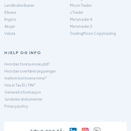
Landbruksråvarer
Moon Trader
Råvare
cTrader
Krypto
Metatrader 4
Aksjer
Metatrader 5
Valuta
TradingMoon Copytrading
HJELP OG INFO
Hvordan foreta innskudd?
Hvordan overfører jeg penger
mellom kontoene mine?
Hva er Tax ID / TIN?
Generell informasjon
Juridiske dokumenter
Privacy policy
FØLG OSS PÅ: