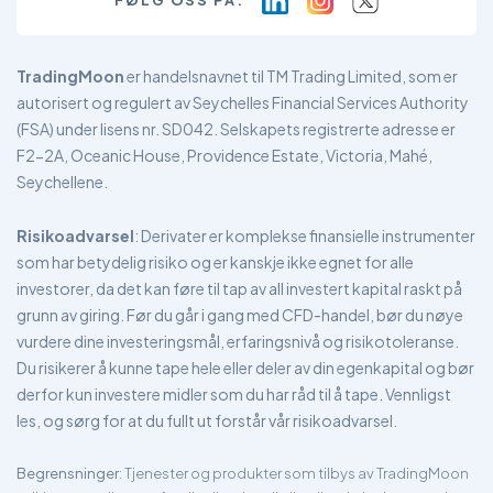
TradingMoon
er handelsnavnet til TM Trading Limited, som er
autorisert og regulert av Seychelles Financial Services Authority
(FSA) under lisens nr. SD042. Selskapets registrerte adresse er
F2-2A, Oceanic House, Providence Estate, Victoria, Mahé,
Seychellene.
Risikoadvarsel
: Derivater er komplekse finansielle instrumenter
som har betydelig risiko og er kanskje ikke egnet for alle
investorer, da det kan føre til tap av all investert kapital raskt på
grunn av giring. Før du går i gang med CFD-handel, bør du nøye
vurdere dine investeringsmål, erfaringsnivå og risikotoleranse.
Du risikerer å kunne tape hele eller deler av din egenkapital og bør
derfor kun investere midler som du har råd til å tape. Vennligst
les, og sørg for at du fullt ut forstår vår risikoadvarsel.
Begrensninger
: Tjenester og produkter som tilbys av TradingMoon