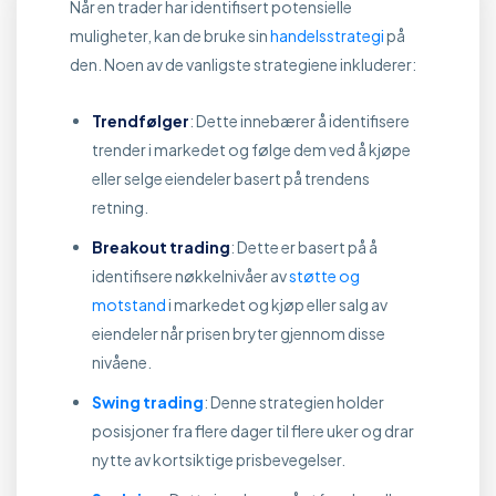
Når en trader har identifisert potensielle
muligheter, kan de bruke sin
handelsstrategi
på
den. Noen av de vanligste strategiene inkluderer:
Trendfølger
: Dette innebærer å identifisere
trender i markedet og følge dem ved å kjøpe
eller selge eiendeler basert på trendens
retning.
Breakout trading
: Dette er basert på å
identifisere nøkkelnivåer av
støtte og
motstand
i markedet og kjøp eller salg av
eiendeler når prisen bryter gjennom disse
nivåene.
Swing trading
: Denne strategien holder
posisjoner fra flere dager til flere uker og drar
nytte av kortsiktige prisbevegelser.