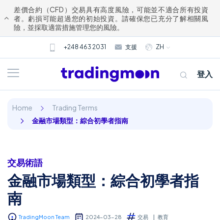
差價合約（CFD）交易具有高度風險，可能並不適合所有投資
者。虧損可能超過您的初始投資。請確保您已充分了解相關風
險，並採取適當措施管理您的風險。
+248 463 2031
支援
ZH
登入
Home
Trading Terms
金融市場類型：綜合初學者指南
交易術語
關於我們
金融市場類型：綜合初學者指
南
交易
TradingMoon Team
2024-03-28
交易
教育
市場