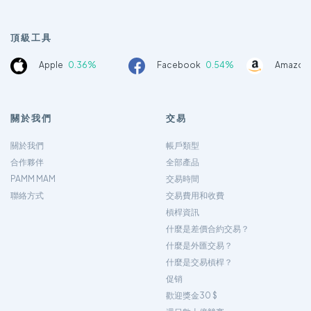
頂級工具
Apple
0.36%
Facebook
0.54%
Amazon
關於我們
交易
關於我們
帳戶類型
合作夥伴
全部產品
PAMM MAM
交易時間
聯絡方式
交易費用和收費
槓桿資訊
什麼是差價合約交易？
什麼是外匯交易？
什麼是交易槓桿？
促销
歡迎獎金30 $