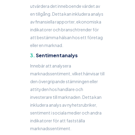
utvärdera det inneboende värdet av
en tillgång. Detta kan inkludera analys
av finansiella rapporter, ekonomiska
indikatorer och branschtrender för
att bestämma hälsan hos ett företag
eller en marknad.
Sentimentanalys
Innebär att analysera
marknadssentiment, vilket hänvisar till
den övergripande stämningen eller
attityden hos handlare och
investerare till marknaden. Detta kan
inkludera analys av nyhetsrubriker,
sentiment i sociala medier och andra
indikatorer för att fastställa
marknadssentiment.