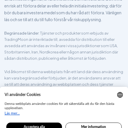
en risk att förlora delar av eller hela din initiala investering; därför
bör du bara investera medel som du har råd att förlora. Vänligen
läs och se till att du till fullo förstår vår riskupplysning.
Begränsade länder
: Tjänster och produkter som erbjuds av
TradingMoon är inte riktade till, avsedda för distribution till eller
avsedda att användas av invånare i vissa jurisdiktioner som USA,
Storbritannien, Iran, Nordkorea eller någon annan jurisdiktion där
sådan distribution, publicering eller åtkomst är förbjuden.
Vid åtkomst till denna webbplats från ett land där dess användning
kan vara begränsad eller förbjuden, är det användarens ansvar att
se till att deras användning av webbplatsen och dess tjänster
överensstämmer med lokala lagar och förordningar. TradingMoon
garanterar inte att informationen på dess webbplats är lämplig för
alla jurisdiktioner.