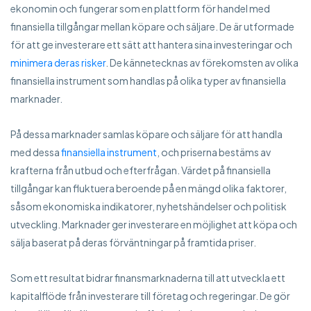
ekonomin och fungerar som en plattform för handel med
finansiella tillgångar mellan köpare och säljare. De är utformade
för att ge investerare ett sätt att hantera sina investeringar och
minimera deras risker
. De kännetecknas av förekomsten av olika
finansiella instrument som handlas på olika typer av finansiella
marknader.
På dessa marknader samlas köpare och säljare för att handla
med dessa
finansiella instrument
, och priserna bestäms av
krafterna från utbud och efterfrågan. Värdet på finansiella
tillgångar kan fluktuera beroende på en mängd olika faktorer,
såsom ekonomiska indikatorer, nyhetshändelser och politisk
utveckling. Marknader ger investerare en möjlighet att köpa och
sälja baserat på deras förväntningar på framtida priser.
Som ett resultat bidrar finansmarknaderna till att utveckla ett
kapitalflöde från investerare till företag och regeringar. De gör