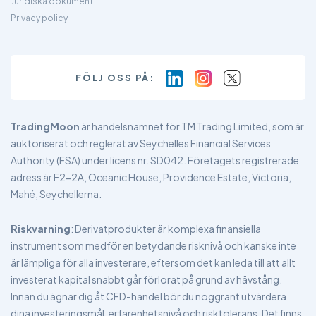
Juridiska dokument
Privacy policy
FÖLJ OSS PÅ:
TradingMoon
är handelsnamnet för TM Trading Limited, som är
auktoriserat och reglerat av Seychelles Financial Services
Authority (FSA) under licens nr. SD042. Företagets registrerade
adress är F2-2A, Oceanic House, Providence Estate, Victoria,
Mahé, Seychellerna.
Riskvarning
: Derivatprodukter är komplexa finansiella
instrument som medför en betydande risknivå och kanske inte
är lämpliga för alla investerare, eftersom det kan leda till att allt
investerat kapital snabbt går förlorat på grund av hävstång.
Innan du ägnar dig åt CFD-handel bör du noggrant utvärdera
dina investeringsmål, erfarenhetsnivå och risktolerans. Det finns