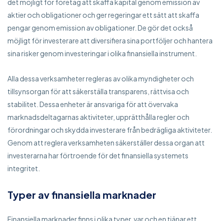
det möjligt för företag att skaffa kapital genom emission av
aktier och obligationer och ger regeringar ett sätt att skaffa
pengar genom emission av obligationer. De gör det också
möjligt för investerare att diversifiera sina portföljer och hantera
sina risker genom investeringar i olika finansiella instrument.
Alla dessa verksamheter regleras av olika myndigheter och
tillsynsorgan för att säkerställa transparens, rättvisa och
stabilitet. Dessa enheter är ansvariga för att övervaka
marknadsdeltagarnas aktiviteter, upprätthålla regler och
förordningar och skydda investerare från bedrägliga aktiviteter.
Genom att reglera verksamheten säkerställer dessa organ att
investerarna har förtroende för det finansiella systemets
integritet.
Typer av finansiella marknader
Finansiella marknader finns i olika typer, var och en tjänar ett