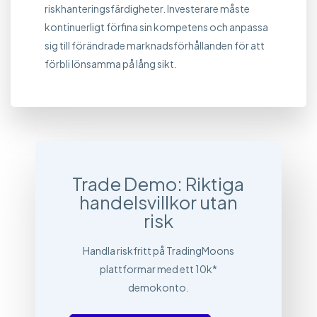
riskhanteringsfärdigheter. Investerare måste
kontinuerligt förfina sin kompetens och anpassa
sig till förändrade marknadsförhållanden för att
förbli lönsamma på lång sikt.
Trade Demo: Riktiga
handelsvillkor utan
risk
Handla riskfritt på TradingMoons
plattformar med ett 10k*
demokonto.