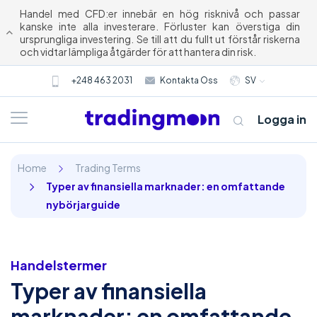
Handel med CFD:er innebär en hög risknivå och passar
kanske inte alla investerare. Förluster kan överstiga din
ursprungliga investering. Se till att du fullt ut förstår riskerna
och vidtar lämpliga åtgärder för att hantera din risk.
+248 463 2031
Kontakta Oss
SV
Logga in
Home
Trading Terms
Typer av finansiella marknader: en omfattande
nybörjarguide
Handelstermer
Om oss
Typer av finansiella
Trading
marknader: en omfattande