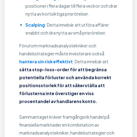
positioner i flera dagar till flera veckor och drar
nytta av kortsiktiga prisrörelser.
Scalping
: Detta innebär att utföra affärer
snabbt och dra nytta av små prisrörelser.
Förutom marknadsanalystekniker och
handelsstrategier måste investerare också
hantera sin risk effektivt
. Detta innebär att
sätta stop-loss-order för att begränsa
potentiella förluster och använda korrekt
positionsstorlek för att säkerställa att
förlusterna inte överstiger en viss
procentandel av handlarens konto.
Sammantaget kräver framgångsrik handel på
finansiella marknader en kombination av
marknadsanalystekniker, handelsstrategier och