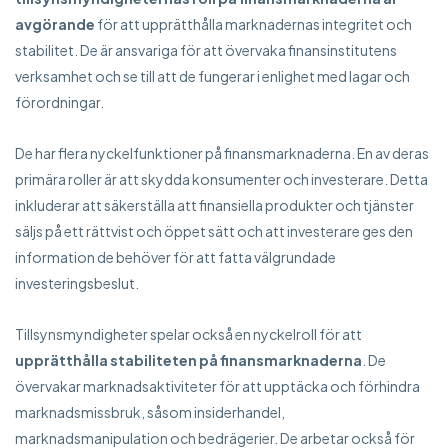
avgörande
för att upprätthålla marknadernas integritet och
stabilitet. De är ansvariga för att övervaka finansinstitutens
verksamhet och se till att de fungerar i enlighet med lagar och
förordningar.
De har flera nyckelfunktioner på finansmarknaderna. En av deras
primära roller är att skydda konsumenter och investerare. Detta
inkluderar att säkerställa att finansiella produkter och tjänster
säljs på ett rättvist och öppet sätt och att investerare ges den
information de behöver för att fatta välgrundade
investeringsbeslut.
Tillsynsmyndigheter spelar också en nyckelroll för att
upprätthålla stabiliteten på finansmarknaderna
. De
övervakar marknadsaktiviteter för att upptäcka och förhindra
marknadsmissbruk, såsom insiderhandel,
marknadsmanipulation och bedrägerier. De arbetar också för