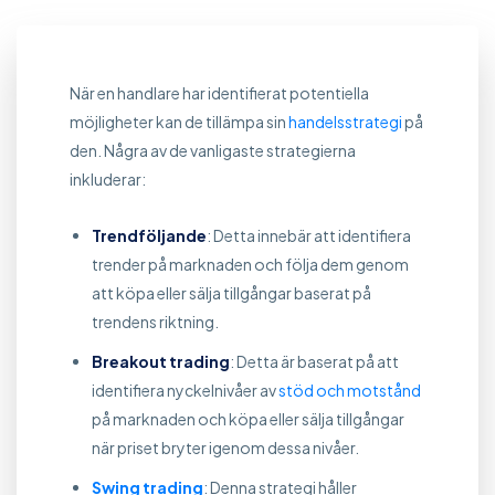
När en handlare har identifierat potentiella
möjligheter kan de tillämpa sin
handelsstrategi
på
den. Några av de vanligaste strategierna
inkluderar:
Trendföljande
: Detta innebär att identifiera
trender på marknaden och följa dem genom
att köpa eller sälja tillgångar baserat på
trendens riktning.
Breakout trading
: Detta är baserat på att
identifiera nyckelnivåer av
stöd och motstånd
på marknaden och köpa eller sälja tillgångar
när priset bryter igenom dessa nivåer.
Swing trading
: Denna strategi håller