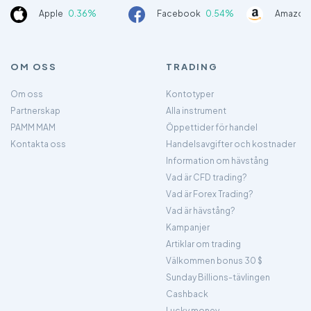
Apple
0.36%
Facebook
0.54%
Amazon
OM OSS
TRADING
Om oss
Kontotyper
Partnerskap
Alla instrument
PAMM MAM
Öppettider för handel
Kontakta oss
Handelsavgifter och kostnader
Information om hävstång
Vad är CFD trading?
Vad är Forex Trading?
Vad är hävstång?
Kampanjer
Artiklar om trading
Välkommen bonus 30 $
Sunday Billions-tävlingen
Cashback
Lucky money