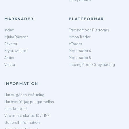
MARKNADER
PLATTFORMAR
Index
TradingMoon Platforms
Mjuka Råvaror
Moon Trader
Råvaror
cTrader
Kryptovalutor
Metatrader 4
Aktier
Metatrader 5
Valuta
TradingMoon Copy Trading
INFORMATION
Hur du gör en insättning
Hur överför jag pengar mellan
mina konton?
Vad är mitt skatte-ID / TIN?
Generell information