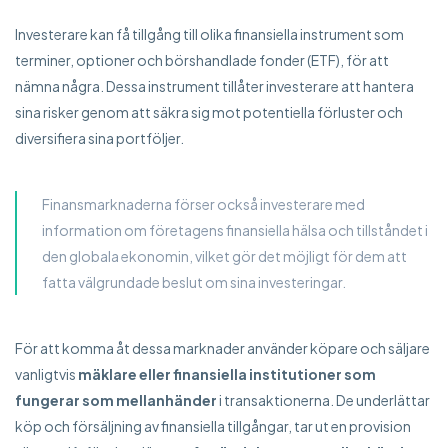
Investerare kan få tillgång till olika finansiella instrument som
terminer, optioner och börshandlade fonder (ETF), för att
nämna några. Dessa instrument tillåter investerare att hantera
sina risker genom att säkra sig mot potentiella förluster och
diversifiera sina portföljer.
Finansmarknaderna förser också investerare med
information om företagens finansiella hälsa och tillståndet i
den globala ekonomin, vilket gör det möjligt för dem att
fatta välgrundade beslut om sina investeringar.
För att komma åt dessa marknader använder köpare och säljare
vanligtvis
mäklare eller finansiella institutioner som
fungerar som mellanhänder
i transaktionerna. De underlättar
köp och försäljning av finansiella tillgångar, tar ut en provision