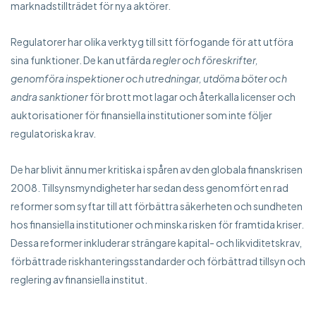
marknadstillträdet för nya aktörer.
Regulatorer har olika verktyg till sitt förfogande för att utföra
sina funktioner. De kan utfärda
regler och föreskrifter,
genomföra inspektioner och utredningar, utdöma böter och
andra sanktioner
för brott mot lagar och återkalla licenser och
auktorisationer för finansiella institutioner som inte följer
regulatoriska krav.
De har blivit ännu mer kritiska i spåren av den globala finanskrisen
2008. Tillsynsmyndigheter har sedan dess genomfört en rad
reformer som syftar till att förbättra säkerheten och sundheten
hos finansiella institutioner och minska risken för framtida kriser.
Dessa reformer inkluderar strängare kapital- och likviditetskrav,
förbättrade riskhanteringsstandarder och förbättrad tillsyn och
reglering av finansiella institut.