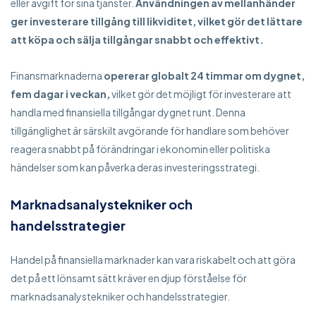
eller avgift för sina tjänster.
Användningen av mellanhänder
ger investerare tillgång till likviditet, vilket gör det lättare
att köpa och sälja tillgångar snabbt och effektivt.
Finansmarknaderna
opererar globalt 24 timmar om dygnet,
fem dagar i veckan,
vilket gör det möjligt för investerare att
handla med finansiella tillgångar dygnet runt. Denna
tillgänglighet är särskilt avgörande för handlare som behöver
reagera snabbt på förändringar i ekonomin eller politiska
händelser som kan påverka deras investeringsstrategi.
Marknadsanalystekniker och
handelsstrategier
Handel på finansiella marknader kan vara riskabelt och att göra
det på ett lönsamt sätt kräver en djup förståelse för
marknadsanalystekniker och handelsstrategier.