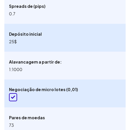
Spreads de (pips)
0.7
Depósito inicial
25$
Alavancagem a partir de:
1:1000
Negociação de micro lotes (0,01)
Pares de moedas
73