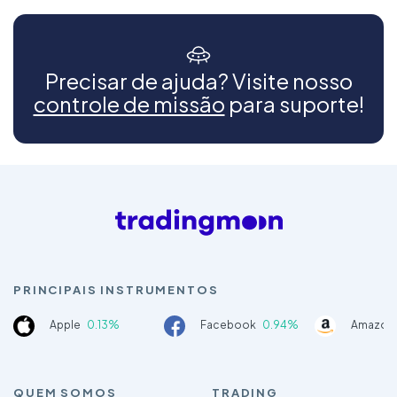
Precisar de ajuda? Visite nosso
controle de missão
para suporte!
PRINCIPAIS INSTRUMENTOS
Apple
0.13%
Facebook
0.94%
Amazon
QUEM SOMOS
TRADING