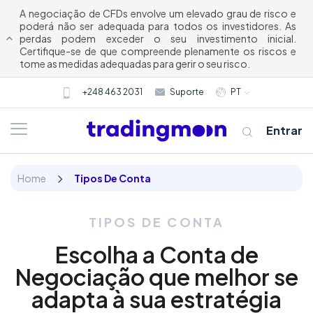
A negociação de CFDs envolve um elevado grau de risco e
poderá não ser adequada para todos os investidores. As
perdas podem exceder o seu investimento inicial.
Certifique-se de que compreende plenamente os riscos e
tome as medidas adequadas para gerir o seu risco.
+248 463 2031
Suporte
PT
Entrar
Home
Tipos De Conta
TIPOS DE CONTA
Escolha a Conta de
Negociação que melhor se
Quem somos
adapta à sua estratégia