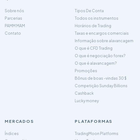
Sobre nós
Tipos De Conta
Parcerias
Todos os instrumentos
PAMM MAM
Horários de Trading
Contato
Taxas e encargos comerciais
Informação sobre alavancagem
O que é CFD Trading
O que é negociação forex?
O que é alavancagem?
Promoções
Bônus de boas -vindas 30 $
Competição Sunday Billions
Cashback
Lucky money
MERCADOS
PLATAFORMAS
Índices
TradingMoon Platforms