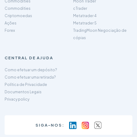
Commodities
Moon Trader
Commodities
cTrader
Criptomoedas
Metatrader 4
Ações
Metatrader 5
Forex
TradingMoon Negociação de
cópias
CENTRAL DE AJUDA
Como efetuar um depósito?
Como efetuar uma retirada?
Política de Privacidade
Documentos Legais
Privacy policy
SIGA-NOS: