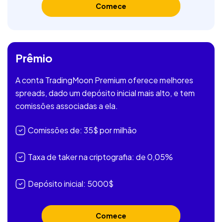
Comece
Prêmio
A conta TradingMoon Premium oferece melhores
spreads, dado um depósito inicial mais alto, e tem
comissões associadas a ela.
Comissões de: 35$ por milhão
Taxa de taker na criptografia: de 0,05%
Depósito inicial: 5000$
Comece