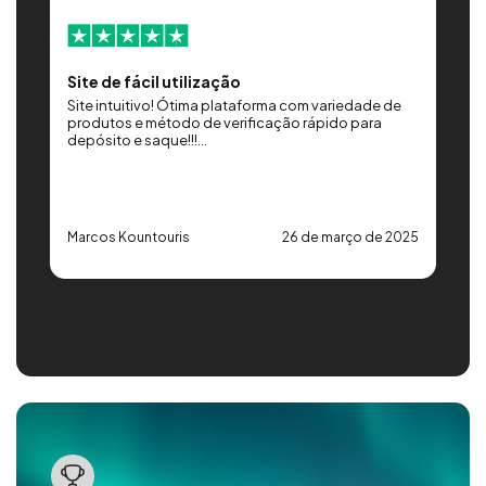
Site de fácil utilização
G
Site intuitivo! Ótima plataforma com variedade de
Ó
produtos e método de verificação rápido para
d
depósito e saque!!!...
e
25
Marcos Kountouris
26 de março de 2025
G