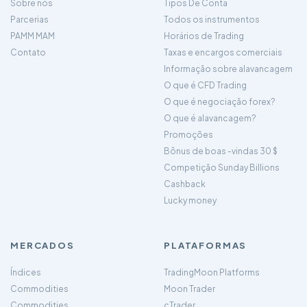
Sobre nós
Tipos De Conta
Parcerias
Todos os instrumentos
PAMM MAM
Horários de Trading
Contato
Taxas e encargos comerciais
Informação sobre alavancagem
O que é CFD Trading
O que é negociação forex?
O que é alavancagem?
Promoções
Bônus de boas -vindas 30 $
Competição Sunday Billions
Cashback
Lucky money
MERCADOS
PLATAFORMAS
Índices
TradingMoon Platforms
Commodities
Moon Trader
Commodities
cTrader