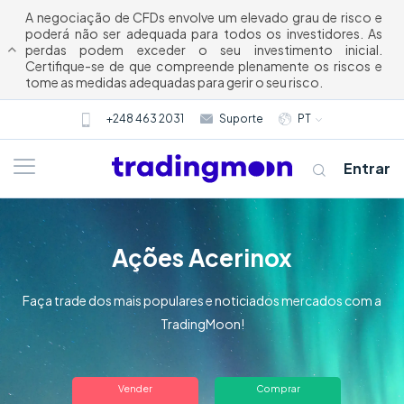
A negociação de CFDs envolve um elevado grau de risco e
poderá não ser adequada para todos os investidores. As
perdas podem exceder o seu investimento inicial.
Certifique-se de que compreende plenamente os riscos e
tome as medidas adequadas para gerir o seu risco.
+248 463 2031
Suporte
PT
Entrar
Ações Acerinox
Faça trade dos mais populares e noticiados mercados com a
TradingMoon!
Quem somos
Vender
Comprar