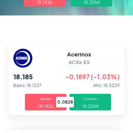
18.1436
18.2264
Trading
Mercados
Plataformas
Central de Ajuda
Acerinox
ACXe.ES
18.185
-0.1897 (-1.03%)
Baixo: 18.1237
Alto: 18.5229
Vender
Comprar
0.0828
18.1436
18.2264