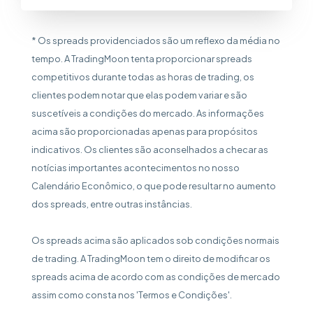
* Os spreads providenciados são um reflexo da média no
tempo. A TradingMoon tenta proporcionar spreads
competitivos durante todas as horas de trading, os
clientes podem notar que elas podem variar e são
suscetíveis a condições do mercado. As informações
acima são proporcionadas apenas para propósitos
indicativos. Os clientes são aconselhados a checar as
notícias importantes acontecimentos no nosso
Calendário Econômico, o que pode resultar no aumento
dos spreads, entre outras instâncias.
Os spreads acima são aplicados sob condições normais
de trading. A TradingMoon tem o direito de modificar os
spreads acima de acordo com as condições de mercado
assim como consta nos 'Termos e Condições'.