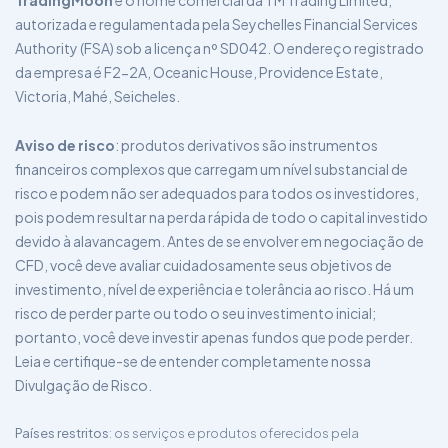
TradingMoon
é o nome comercial da TM Trading Limited,
autorizada e regulamentada pela Seychelles Financial Services
Authority (FSA) sob a licença nº SD042. O endereço registrado
da empresa é F2-2A, Oceanic House, Providence Estate,
Victoria, Mahé, Seicheles.
Aviso de risco
: produtos derivativos são instrumentos
financeiros complexos que carregam um nível substancial de
risco e podem não ser adequados para todos os investidores,
pois podem resultar na perda rápida de todo o capital investido
devido à alavancagem. Antes de se envolver em negociação de
CFD, você deve avaliar cuidadosamente seus objetivos de
investimento, nível de experiência e tolerância ao risco. Há um
risco de perder parte ou todo o seu investimento inicial;
portanto, você deve investir apenas fundos que pode perder.
Leia e certifique-se de entender completamente nossa
Divulgação de Risco.
Países restritos
: os serviços e produtos oferecidos pela