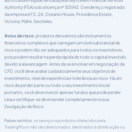
autorizada e regulamentada pela Seychelles Financial Services
Authority (FSA) sob a licença nº SD042. O endereço registrado
da empresa é F2-2A, Oceanic House, Providence Estate,
Victoria, Mahé, Seicheles.
Aviso de risco
: produtos derivativos são instrumentos
financeiros complexos que carregam um nível substancial de
risco e podem não ser adequados para todos os investidores,
pois podem resultar na perda rápida de todo o capital investido
devido à alavancagem. Antes de se envolver em negociação de
CFD, você deve avaliar cuidadosamente seus objetivos de
investimento, nível de experiência e tolerância ao risco. Há um
risco de perder parte ou todo o seu investimento inicial;
portanto, você deve investir apenas fundos que pode perder.
Leia e certifique-se de entender completamente nossa
Divulgação de Risco.
Países restritos
: os serviços e produtos oferecidos pela
TradingMoon não são direcionados, destinados à distribuição ou