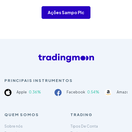
Ações Sampo Plc
PRINCIPAIS INSTRUMENTOS
Apple
0.36%
Facebook
0.54%
Amazon
QUEM SOMOS
TRADING
Sobre nós
Tipos De Conta