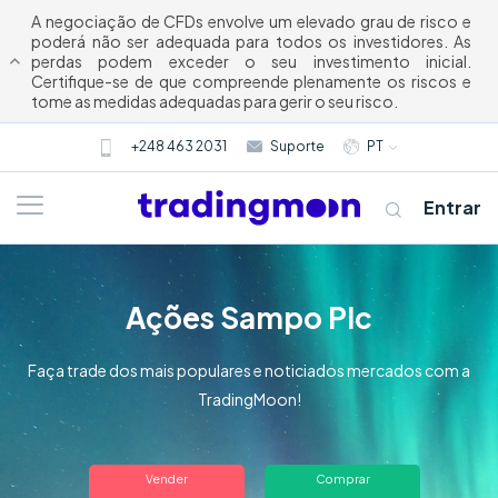
A negociação de CFDs envolve um elevado grau de risco e
poderá não ser adequada para todos os investidores. As
perdas podem exceder o seu investimento inicial.
Certifique-se de que compreende plenamente os riscos e
tome as medidas adequadas para gerir o seu risco.
+248 463 2031
Suporte
PT
Entrar
Ações Sampo Plc
Faça trade dos mais populares e noticiados mercados com a
TradingMoon!
Quem somos
Vender
Comprar