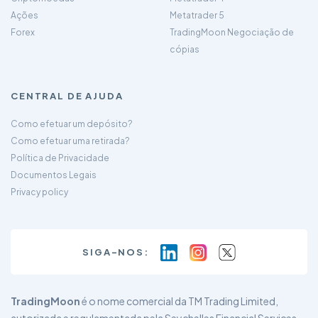
Ações
Metatrader 5
Forex
TradingMoon Negociação de
cópias
CENTRAL DE AJUDA
Como efetuar um depósito?
Como efetuar uma retirada?
Política de Privacidade
Documentos Legais
Privacy policy
SIGA-NOS:
TradingMoon
é o nome comercial da TM Trading Limited,