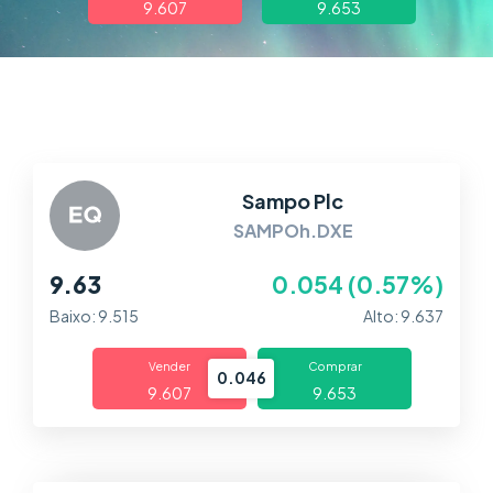
9.607
9.653
Trading
Mercados
Plataformas
Central de Ajuda
Sampo Plc
SAMPOh.DXE
9.63
0.054 (0.57%)
Baixo: 9.515
Alto: 9.637
Vender
Comprar
0.046
9.607
9.653