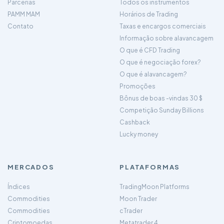
Parcerias
Todos os instrumentos
PAMM MAM
Horários de Trading
Contato
Taxas e encargos comerciais
Informação sobre alavancagem
O que é CFD Trading
O que é negociação forex?
O que é alavancagem?
Promoções
Bônus de boas -vindas 30 $
Competição Sunday Billions
Cashback
Lucky money
MERCADOS
PLATAFORMAS
Índices
TradingMoon Platforms
Commodities
Moon Trader
Commodities
cTrader
Criptomoedas
Metatrader 4