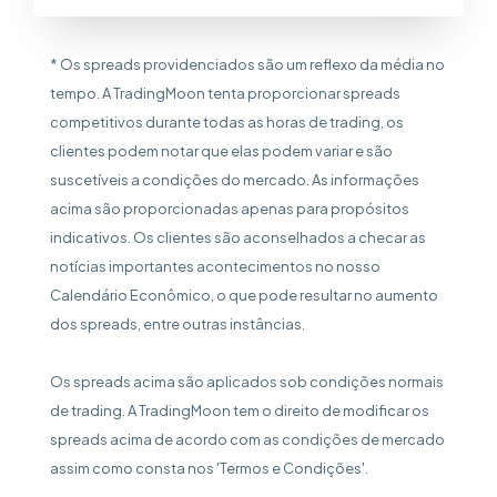
* Os spreads providenciados são um reflexo da média no
tempo. A TradingMoon tenta proporcionar spreads
competitivos durante todas as horas de trading, os
clientes podem notar que elas podem variar e são
suscetíveis a condições do mercado. As informações
acima são proporcionadas apenas para propósitos
indicativos. Os clientes são aconselhados a checar as
notícias importantes acontecimentos no nosso
Calendário Econômico, o que pode resultar no aumento
dos spreads, entre outras instâncias.
Os spreads acima são aplicados sob condições normais
de trading. A TradingMoon tem o direito de modificar os
spreads acima de acordo com as condições de mercado
assim como consta nos 'Termos e Condições'.