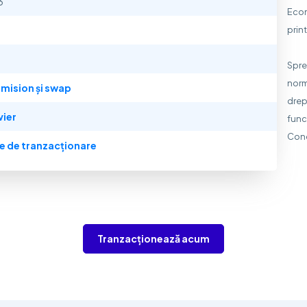
3
Econ
print
Spre
norm
mision și swap
drep
vier
func
Condi
e de tranzacționare
Tranzacționează acum