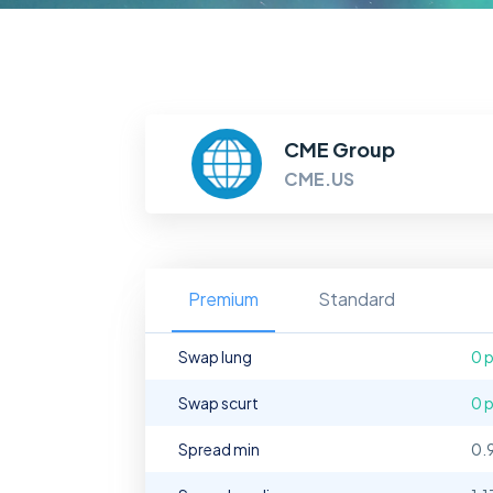
CME Group
CME.US
Premium
Standard
Swap lung
0 
Swap scurt
0 
Spread min
0.