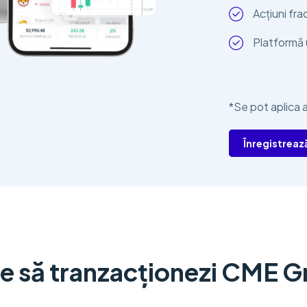
Acțiuni fra
Platformă u
*Se pot aplica a
Înregistreaz
e să tranzacționezi CME 