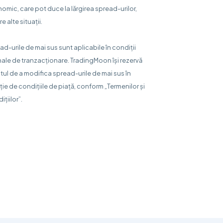
omic, care pot duce la lărgirea spread-urilor,
re alte situații.
ad-urile de mai sus sunt aplicabile în condiții
ale de tranzacționare. TradingMoon își rezervă
tul de a modifica spread-urile de mai sus în
ție de condițiile de piață, conform „Termenilor și
țiilor”.