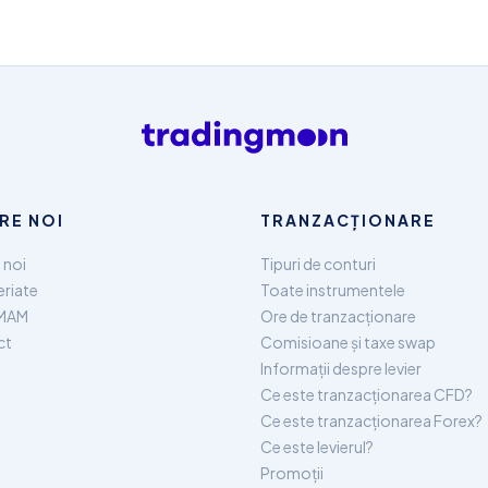
RE NOI
TRANZACȚIONARE
 noi
Tipuri de conturi
eriate
Toate instrumentele
MAM
Ore de tranzacționare
ct
Comisioane și taxe swap
Informații despre levier
Ce este tranzacționarea CFD?
Ce este tranzacționarea Forex?
Ce este levierul?
Promoții