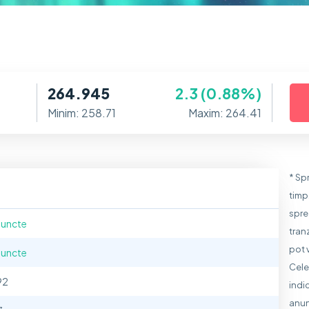
264.945
2.3 (0.88%)
Minim: 258.71
Maxim: 264.41
* Sp
timp
spre
puncte
tran
pot 
puncte
Cele
92
indic
anun