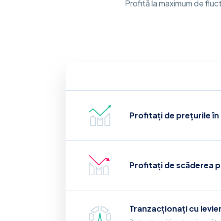
Profită la maximum de fluctu
Profitați de prețurile î
Profitați de scăderea p
Tranzacționați cu levie