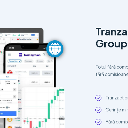
Tranz
Grou
Totul fără compli
fără comisioane
Tranzacți
Cerințe mi
Fără comis