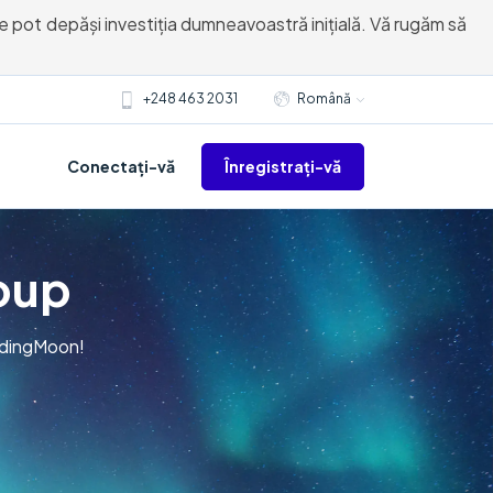
rile pot depăși investiția dumneavoastră inițială. Vă rugăm să
+248 463 2031
Română
Înregistrați-vă
Conectați-vă
oup
radingMoon!