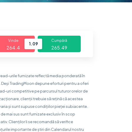
Vinde
Cumpără
1.09
264.4
265.49
read-urile furnizate reflectă media ponderată în
. Deși TradingMoon depune eforturi pentru a oferi
ad-uri competitive pe parcursul tuturor orelor de
zacționare, clienții trebuie să rețină că acestea
varia și sunt supuse condițiilor pieței subiacente.
 de mai sus sunt furnizate exclusiv în scop
ativ. Clienților li se recomandă să verifice
țurile importante de știri din Calendarul nostru