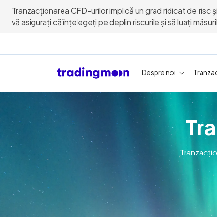
Tranzacționarea CFD-urilor implică un grad ridicat de risc și
vă asigurați că înțelegeți pe deplin riscurile și să luați măs
Despre noi
Tranza
Tr
Tranzacțio