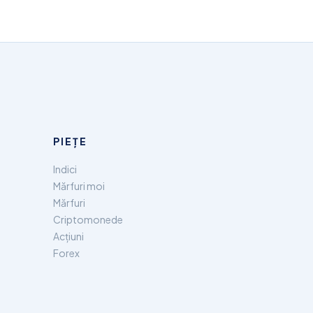
PIEȚE
Indici
Mărfuri moi
Mărfuri
Criptomonede
Acțiuni
Forex