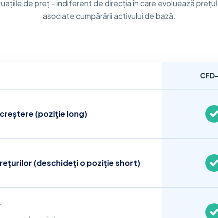
ațiile de preț - indiferent de direcția în care evoluează prețul și
asociate cumpărării activului de bază.
CFD-
n creștere (poziție long)
rețurilor (deschideți o poziție short)
r