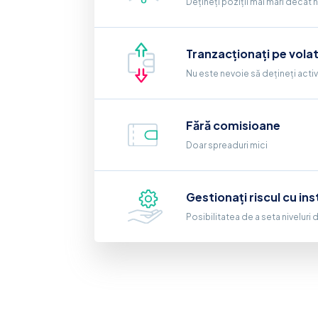
Dețineți poziții mai mari decât 
Tranzacționați pe volat
Nu este nevoie să dețineți activ
Fără comisioane
Doar spreaduri mici
Gestionați riscul cu i
Posibilitatea de a seta niveluri 