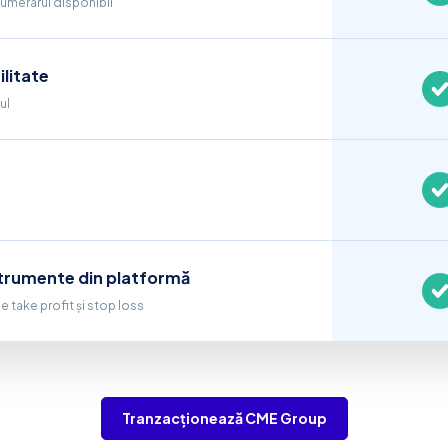
numerarul disponibil
ilitate
ul
nstrumente din platformă
de take profit și stop loss
Tranzacționează CME Group