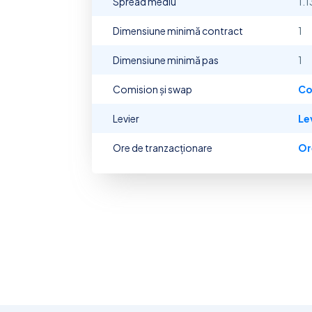
Spread mediu
1.1
Dimensiune minimă contract
1
Dimensiune minimă pas
1
Comision și swap
Co
Levier
Le
Ore de tranzacționare
Or