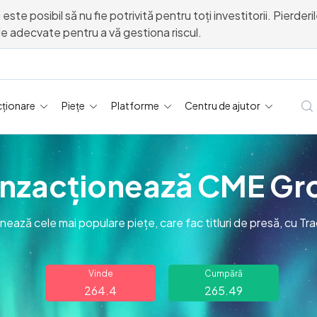
 este posibil să nu fie potrivită pentru toți investitorii. Pierde
urile adecvate pentru a vă gestiona riscul.
cționare
Piețe
Platforme
Centru de ajutor
anzacționează CME Gr
nează cele mai populare piețe, care fac titluri de presă, cu T
Vinde
Cumpără
264.4
265.49