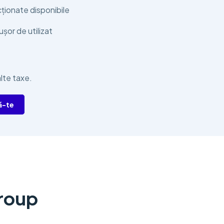
cționate disponibile
șor de utilizat
lte taxe.
ă-te
Group