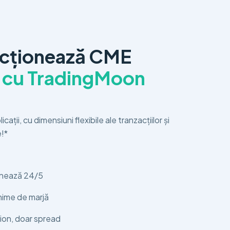
acționează CME
p
cu TradingMoon
cații, cu dimensiuni flexibile ale tranzacțiilor și
!*
onează 24/5
nime de marjă
ion, doar spread