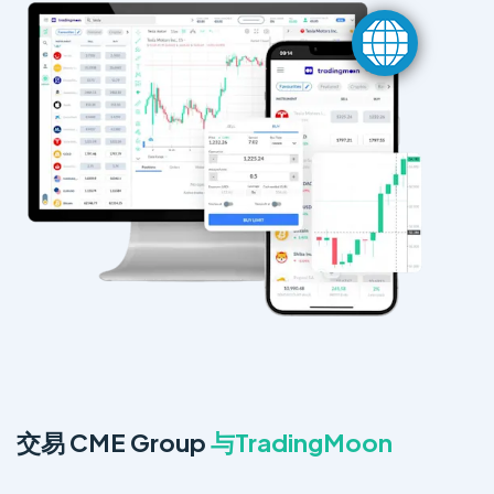
交易 CME Group
与TradingMoon