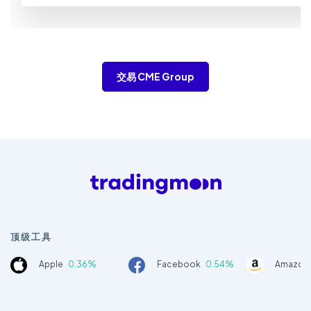
交易 CME Group
顶级工具
Apple
0.36%
Facebook
0.54%
Amazon