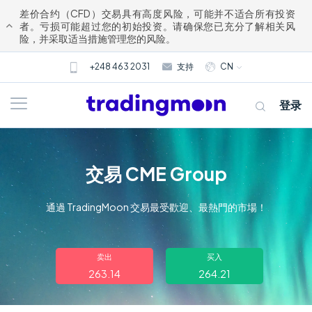
差价合约（CFD）交易具有高度风险，可能并不适合所有投资
者。亏损可能超过您的初始投资。请确保您已充分了解相关风
险，并采取适当措施管理您的风险。
+248 463 2031
支持
CN
登录
交易 CME Group
通過 TradingMoon 交易最受歡迎、最熱門的市場！
关于我们
卖出
买入
263.14
264.21
交易
市场