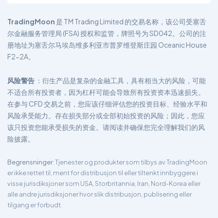
TradingMoon
是 TM Trading Limited 的交易名称，该公司受塞舌
尔金融服务管理局 (FSA) 授权和监管，牌照号为 SD042。公司的注
册地址为塞舌尔马埃岛维多利亚市普罗维登斯庄园 Oceanic House
F2-2A。
风险警告
：衍生产品是复杂的金融工具，具有相当大的风险，可能
不适合所有投资者，因为杠杆可能会导致所有投资资本迅速损失。
在参与 CFD 交易之前，您应该仔细评估您的投资目标、经验水平和
风险承受能力。存在损失部分或全部初始投资的风险；因此，您应
该只投资您能承受损失的资金。请阅读并确保您完全理解我们的风
险披露。
Begrensninger
: Tjenester og produkter som tilbys av TradingMoon
er ikke rettet til, ment for distribusjon til eller tiltenkt innbyggere i
visse jurisdiksjoner som USA, Storbritannia, Iran, Nord-Korea eller
alle andre jurisdiksjoner hvor slik distribusjon, publisering eller
tilgang er forbudt.