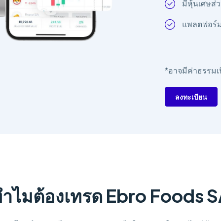
มีหุ้นเศษส่
แพลตฟอร์มท
*อาจมีค่าธรรมเน
ลงทะเบียน
ำไมต้องเทรด Ebro Foods 