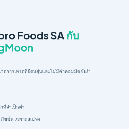
Ebro Foods SA
กับ
ngMoon
นาดการเทรดที่ยืดหยุ่นและไม่มีค่าคอมมิชชั่น!*
่ำที่จำเป็นต่ำ
มมิชชั่น เฉพาะสเปรด