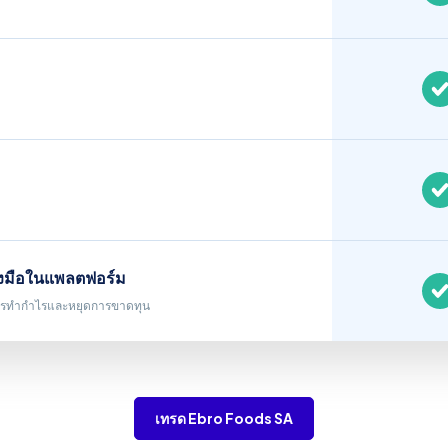
่องมือในแพลตฟอร์ม
รทำกำไรและหยุดการขาดทุน
เทรด Ebro Foods SA