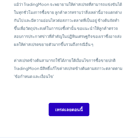
แม้ว่า TradingMoon จะพยายามให้ค่าสเปรดที่สามารถแข่งขันได้
ในทุกชั่วโมงการซื้อขาย ลูกค้าควรทราบว่าสิ่งเหล่านี้อาจแตกต่าง
กันไป และมีความอ่อนไหวต่อสภาวะตลาดที่เป็นอยู่ ข้างต้นจัดทำ
ขึ้นเพื่อวัตถุประสงค์ในการบ่งชี้เท่านั้น ขอแนะนำให้ลูกค้าตรวจ
สอบการประกาศข่าวที่สำคัญในปฏิทินเศรษฐกิจของเราซึ่งอาจส่ง
ผลให้ค่าสเปรดขยายตัวมากขึ้นรวมถึงกรณีอื่น ๆ
ค่าสเปรดข้างต้นสามารถใช้ได้ภายใต้เงื่อนไขการซื้อขายปกติ
TradingMoon มีสิทธิ์แก้ไขค่าสเปรดข้างต้นตามสภาวะตลาดตาม
'ข้อกำหนด และเงื่อนไข'
เทรดเลยตอนนี้