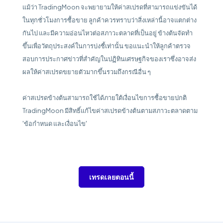
แม้ว่า TradingMoon จะพยายามให้ค่าสเปรดที่สามารถแข่งขันได้
ในทุกชั่วโมงการซื้อขาย ลูกค้าควรทราบว่าสิ่งเหล่านี้อาจแตกต่าง
กันไป และมีความอ่อนไหวต่อสภาวะตลาดที่เป็นอยู่ ข้างต้นจัดทำ
ขึ้นเพื่อวัตถุประสงค์ในการบ่งชี้เท่านั้น ขอแนะนำให้ลูกค้าตรวจ
สอบการประกาศข่าวที่สำคัญในปฏิทินเศรษฐกิจของเราซึ่งอาจส่ง
ผลให้ค่าสเปรดขยายตัวมากขึ้นรวมถึงกรณีอื่น ๆ
ค่าสเปรดข้างต้นสามารถใช้ได้ภายใต้เงื่อนไขการซื้อขายปกติ
TradingMoon มีสิทธิ์แก้ไขค่าสเปรดข้างต้นตามสภาวะตลาดตาม
'ข้อกำหนด และเงื่อนไข'
เทรดเลยตอนนี้