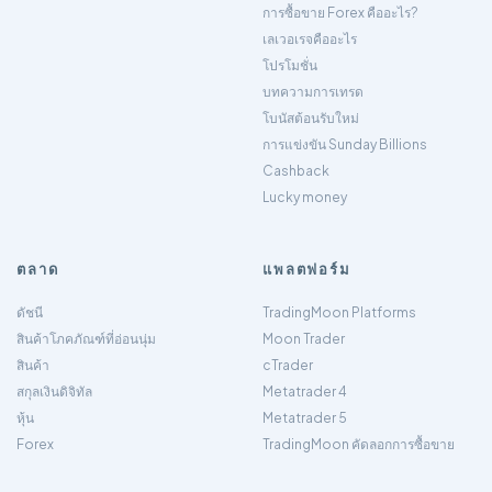
การซื้อขาย Forex คืออะไร?
เลเวอเรจคืออะไร
โปรโมชั่น
บทความการเทรด
โบนัสต้อนรับใหม่
การแข่งขัน Sunday Billions
Cashback
Lucky money
ตลาด
แพลตฟอร์ม
ดัชนี
TradingMoon Platforms
สินค้าโภคภัณฑ์ที่อ่อนนุ่ม
Moon Trader
สินค้า
cTrader
สกุลเงินดิจิทัล
Metatrader 4
หุ้น
Metatrader 5
Forex
TradingMoon คัดลอกการซื้อขาย