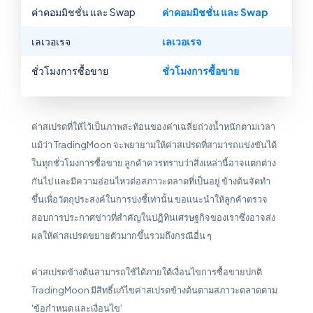
ค่าคอมมิชชั่น และ Swap
ค่าคอมมิชชั่น และ Swap
เลเวอเรจ
เลเวอเรจ
ชั่วโมงการซื้อขาย
ชั่วโมงการซื้อขาย
ค่าสเปรดที่ให้ไว้เป็นภาพสะท้อนของค่าเฉลี่ยถ่วงน้ำหนักตามเวลา
แม้ว่า TradingMoon จะพยายามให้ค่าสเปรดที่สามารถแข่งขันได้
ในทุกชั่วโมงการซื้อขาย ลูกค้าควรทราบว่าสิ่งเหล่านี้อาจแตกต่าง
กันไป และมีความอ่อนไหวต่อสภาวะตลาดที่เป็นอยู่ ข้างต้นจัดทำ
ขึ้นเพื่อวัตถุประสงค์ในการบ่งชี้เท่านั้น ขอแนะนำให้ลูกค้าตรวจ
สอบการประกาศข่าวที่สำคัญในปฏิทินเศรษฐกิจของเราซึ่งอาจส่ง
ผลให้ค่าสเปรดขยายตัวมากขึ้นรวมถึงกรณีอื่น ๆ
ค่าสเปรดข้างต้นสามารถใช้ได้ภายใต้เงื่อนไขการซื้อขายปกติ
TradingMoon มีสิทธิ์แก้ไขค่าสเปรดข้างต้นตามสภาวะตลาดตาม
'ข้อกำหนด และเงื่อนไข'