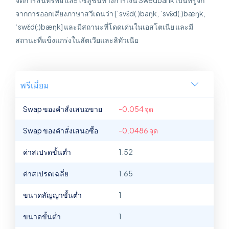
จัดการสินทรัพย์ และโซลูชันทางการเงิน Swedbank เป็นที่รู้จัก
จากการออกเสียงภาษาสวีเดนว่า [ˈsvɛ̌d(ː)baŋk, ˈsvɛ̌d(ː)bæŋk,
ˈswɛ̌d(ː)bæŋk] และมีสถานะที่โดดเด่นในเอสโตเนีย และมี
สถานะที่แข็งแกร่งในลัตเวียและลิทัวเนีย
พรีเมี่ยม
Swap ของคำสั่งเสนอขาย
-0.054 จุด
Swap ของคำสั่งเสนอซื้อ
-0.0486 จุด
ค่าสเปรดขั้นต่ำ
1.52
ค่าสเปรดเฉลี่ย
1.65
ขนาดสัญญาขั้นต่ำ
1
ขนาดขั้นต่ำ
1