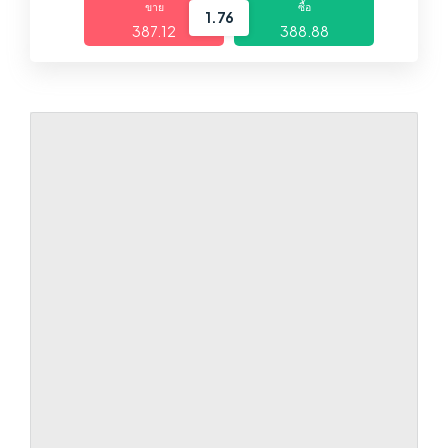
ขาย
ซื้อ
1.76
387.12
388.88
ตลาด
แพลตฟอร์ม
ศูนย์ช่วยเหลือ