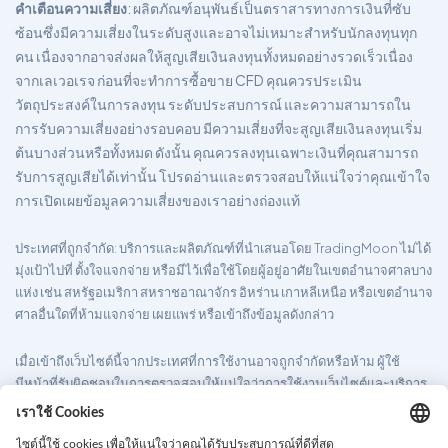
คำเตือนความเสี่ยง
: ผลิตภัณฑ์อนุพันธ์เป็นตราสารทางการเงินที่ซับ
ซ้อนซึ่งมีความเสี่ยงในระดับสูงและอาจไม่เหมาะสำหรับนักลงทุนทุก
คน เนื่องจากอาจส่งผลให้สูญเสียเงินลงทุนทั้งหมดอย่างรวดเร็วเนื่อง
จากเลเวอเรจ ก่อนที่จะทำการซื้อขาย CFD คุณควรประเมิน
วัตถุประสงค์ในการลงทุน ระดับประสบการณ์ และความสามารถใน
การรับความเสี่ยงอย่างรอบคอบ มีความเสี่ยงที่จะสูญเสียเงินลงทุนเริ่ม
ต้นบางส่วนหรือทั้งหมด ดังนั้น คุณควรลงทุนเฉพาะเงินที่คุณสามารถ
รับการสูญเสียได้เท่านั้น โปรดอ่านและตรวจสอบให้แน่ใจว่าคุณเข้าใจ
การเปิดเผยข้อมูลความเสี่ยงของเราอย่างถ่องแท้
ประเทศที่ถูกจำกัด
: บริการและผลิตภัณฑ์ที่นำเสนอโดย TradingMoon ไม่ได้
มุ่งเป้าไปที่ ตั้งใจแจกจ่าย หรือมีไว้เพื่อใช้โดยผู้อยู่อาศัยในเขตอำนาจศาลบาง
แห่ง เช่น สหรัฐอเมริกา สหราชอาณาจักร อิหร่าน เกาหลีเหนือ หรือเขตอำนาจ
ศาลอื่นใดที่ห้ามแจกจ่าย เผยแพร่ หรือเข้าถึงข้อมูลดังกล่าว
เมื่อเข้าถึงเว็บไซต์นี้จากประเทศที่การใช้งานอาจถูกจำกัดหรือห้าม ผู้ใช้
มีหน้าที่รับผิดชอบในการตรวจสอบให้แน่ใจว่าการใช้งานเว็บไซต์และบริการ
ของตนเป็นไปตามกฎหมายและข้อบังคับในท้องถิ่น TradingMoon ไม่รับ
ประกันว่าข้อมูลที่ให้ไว้ในเว็บไซต์จะเหมาะสมกับเขตอำนาจศาลทั้งหมด