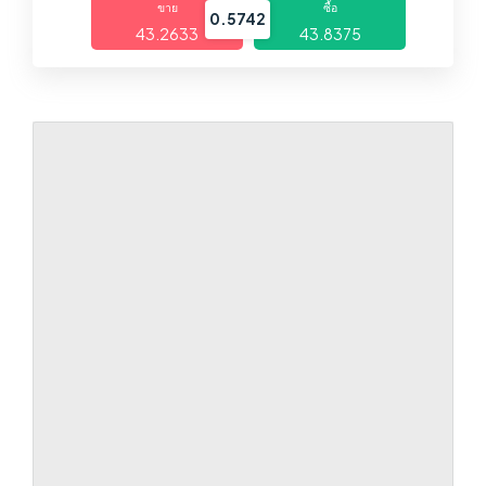
ขาย
ซื้อ
0.5742
43.2633
43.8375
ตลาด
แพลตฟอร์ม
ศูนย์ช่วยเหลือ