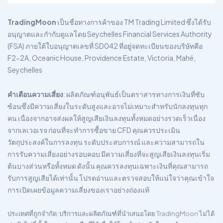
TradingMoon
เป็นชื่อทางการค้าของ TM Trading Limited ซึ่งได้รับ
อนุญาตและกำกับดูแลโดย Seychelles Financial Services Authority
(FSA) ภายใต้ใบอนุญาตเลขที่ SD042 ที่อยู่จดทะเบียนของบริษัทคือ
F2-2A, Oceanic House, Providence Estate, Victoria, Mahé,
Seychelles
คำเตือนความเสี่ยง
: ผลิตภัณฑ์อนุพันธ์เป็นตราสารทางการเงินที่ซับ
ซ้อนซึ่งมีความเสี่ยงในระดับสูงและอาจไม่เหมาะสำหรับนักลงทุนทุก
คน เนื่องจากอาจส่งผลให้สูญเสียเงินลงทุนทั้งหมดอย่างรวดเร็วเนื่อง
จากเลเวอเรจ ก่อนที่จะทำการซื้อขาย CFD คุณควรประเมิน
วัตถุประสงค์ในการลงทุน ระดับประสบการณ์ และความสามารถใน
การรับความเสี่ยงอย่างรอบคอบ มีความเสี่ยงที่จะสูญเสียเงินลงทุนเริ่ม
ต้นบางส่วนหรือทั้งหมด ดังนั้น คุณควรลงทุนเฉพาะเงินที่คุณสามารถ
รับการสูญเสียได้เท่านั้น โปรดอ่านและตรวจสอบให้แน่ใจว่าคุณเข้าใจ
การเปิดเผยข้อมูลความเสี่ยงของเราอย่างถ่องแท้
ประเทศที่ถูกจำกัด
: บริการและผลิตภัณฑ์ที่นำเสนอโดย TradingMoon ไม่ได้