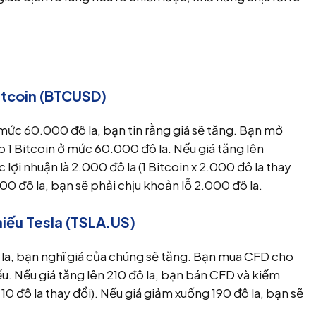
Bitcoin (BTCUSD)
mức 60.000 đô la, bạn tin rằng giá sẽ tăng. Bạn mở
o 1 Bitcoin ở mức 60.000 đô la. Nếu giá tăng lên
ợi nhuận là 2.000 đô la (1 Bitcoin x 2.000 đô la thay
00 đô la, bạn sẽ phải chịu khoản lỗ 2.000 đô la.
hiếu Tesla (TSLA.US)
 la, bạn nghĩ giá của chúng sẽ tăng. Bạn mua CFD cho
ếu. Nếu giá tăng lên 210 đô la, bạn bán CFD và kiếm
x 10 đô la thay đổi). Nếu giá giảm xuống 190 đô la, bạn sẽ