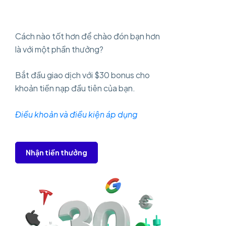
Cách nào tốt hơn để chào đón bạn hơn
là với một phần thưởng?
Bắt đầu giao dịch với $30 bonus cho
khoản tiền nạp đầu tiên của bạn.
Điều khoản và điều kiện áp dụng
Nhận tiền thưởng