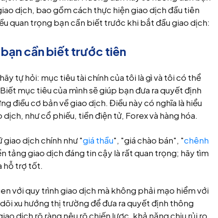
giao dịch, bao gồm cách thực hiện giao dịch đầu tiên
ều quan trọng bạn cần biết trước khi bắt đầu giao dịch:
bạn cần biết trước tiên
ãy tự hỏi: mục tiêu tài chính của tôi là gì và tôi có thể
 Biết mục tiêu của mình sẽ giúp bạn đưa ra quyết định
ng điều cơ bản về giao dịch. Điều này có nghĩa là hiểu
 dịch, như cổ phiếu, tiền điện tử, Forex và hàng hóa.
giao dịch chính như "
giá thầu
", "giá chào bán", "
chênh
n tảng giao dịch đáng tin cậy là rất quan trọng; hãy tìm
hỗ trợ tốt.
en với quy trình giao dịch mà không phải mạo hiểm với
 dõi xu hướng thị trường để đưa ra quyết định thông
ao dịch rõ ràng nêu rõ chiến lược, khả năng chịu rủi ro