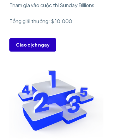
Tham gia vào cuộc thi Sunday Billions.
Tổng giải thưởng: $ 10.000
Giao dịch ngay