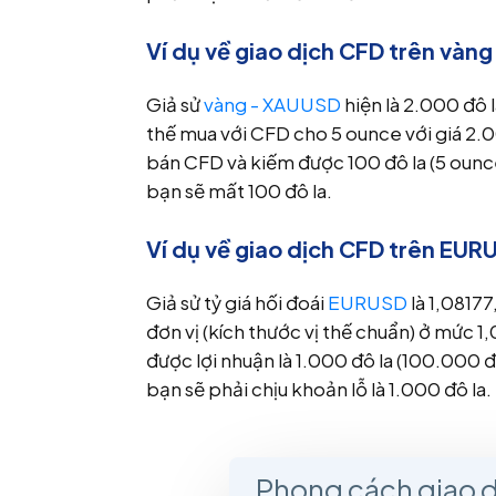
Ví dụ về giao dịch CFD trên vàn
Giả sử
vàng - XAUUSD
hiện là 2.000 đô 
thế mua với CFD cho 5 ounce với giá 2.0
bán CFD và kiếm được 100 đô la (5 ounce 
bạn sẽ mất 100 đô la.
Ví dụ về giao dịch CFD trên EUR
Giả sử tỷ giá hối đoái
EURUSD
là 1,0817
đơn vị (kích thước vị thế chuẩn) ở mức 1
được lợi nhuận là 1.000 đô la (100.000 đơ
bạn sẽ phải chịu khoản lỗ là 1.000 đô la.
Phong cách giao 