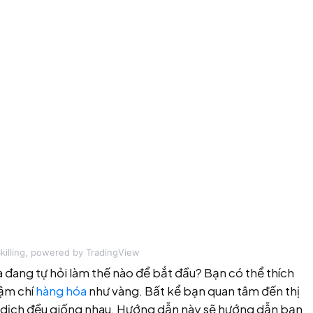
killing, powered by TradingView
à đang tự hỏi làm thế nào để bắt đầu? Bạn có thể thích
ậm chí
hàng hóa
như vàng. Bất kể bạn quan tâm đến thị
o dịch đều giống nhau. Hướng dẫn này sẽ hướng dẫn bạn