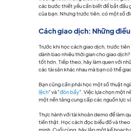
các bước thiết yếu cần biết để bắt đầu 
của bạn. Nhưng trước tiên, có một số đi
Cách giao dịch: Những điều 
Trước khi học cách giao dịch, trước tiên h
dành bao nhiêu thời gian cho giao dịch?
tốt hơn. Tiếp theo, hãy làm quen với nhữ
các tài sản khác nhau mà bạn có thể giao
Bạn cũng cần phải học một số thuật ngữ 
lệch
" và "
đòn bẩy
". Việc lựa chọn một nề
một nền tảng cung cấp các nguồn lực và 
Thực hành với tài khoản demo để làm qu
tiền thật. Học cách đọc biểu đồ và theo
minh. Cuối cùng, hãy lập một kế hoạch gi