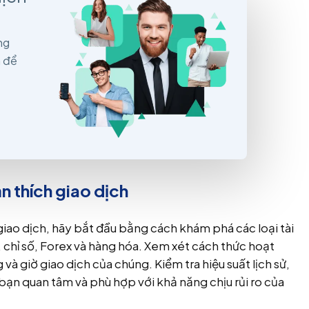
ng
n để
n thích giao dịch
giao dịch, hãy bắt đầu bằng cách khám phá các loại tài
, chỉ số, Forex và hàng hóa. Xem xét cách thức hoạt
và giờ giao dịch của chúng. Kiểm tra hiệu suất lịch sử,
 bạn quan tâm và phù hợp với khả năng chịu rủi ro của