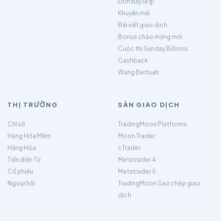
Đòn bẩy là gì
Khuyến mãi
Bài viết giao dịch
Bonus chào mừng mới
Cuộc thi Sunday Billions
Cashback
Wang Bertuah
THỊ TRƯỜNG
SÀN GIAO DỊCH
Chỉ số
TradingMoon Platforms
Hàng Hóa Mềm
Moon Trader
Hàng Hóa
cTrader
Tiền điện Tử
Metatrader 4
Cổ phiếu
Metatrader 5
Ngoại hối
TradingMoon Sao chép giao
dịch