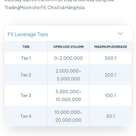
TradingMoon cho FX, Chỉ số và Hàng hóa.
FX Leverage Tiers
TIER
OPEN USD VOLUME
MAXIMUM LEVERAGE
Tier 1
0-2,000,000
500:1
2,000,000-
Tier 2
200:1
5,000,000
5,000,000-
Tier 3
100:1
10,000,000
10,000,000-
Tier 4
50:1
20,000,000