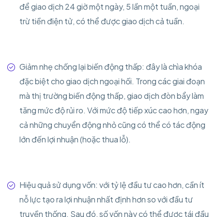
để giao dịch 24 giờ một ngày, 5 lần một tuần, ngoại
trừ tiền điện tử, có thể được giao dịch cả tuần.
Giảm nhẹ chống lại biến động thấp: đây là chìa khóa
đặc biệt cho giao dịch ngoại hối. Trong các giai đoạn
mà thị trường biến động thấp, giao dịch đòn bẩy làm
tăng mức độ rủi ro. Với mức độ tiếp xúc cao hơn, ngay
cả những chuyển động nhỏ cũng có thể có tác động
lớn đến lợi nhuận (hoặc thua lỗ).
Hiệu quả sử dụng vốn: với tỷ lệ đầu tư cao hơn, cần ít
nỗ lực tạo ra lợi nhuận nhất định hơn so với đầu tư
truyền thống. Sau đó, số vốn này có thể được tái đầu