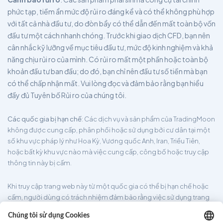
phức tạp, tiềm ẩn mức độ rủi ro đáng kể và có thể không phù hợp
với tất cả nhà đầu tư, do đòn bẩy có thể dẫn đến mất toàn bộ vốn
đầu tư một cách nhanh chóng. Trước khi giao dịch CFD, bạn nên
cân nhắc kỹ lưỡng về mục tiêu đầu tư, mức độ kinh nghiệm và khả
năng chịu rủi ro của mình. Có rủi ro mất một phần hoặc toàn bộ
khoản đầu tư ban đầu; do đó, bạn chỉ nên đầu tư số tiền mà bạn
có thể chấp nhận mất. Vui lòng đọc và đảm bảo rằng bạn hiểu
đầy đủ Tuyên bố Rủi ro của chúng tôi.
Các quốc gia bị hạn chế
: Các dịch vụ và sản phẩm của TradingMoon
không được cung cấp, phân phối hoặc sử dụng bởi cư dân tại một
số khu vực pháp lý như Hoa Kỳ, Vương quốc Anh, Iran, Triều Tiên,
hoặc bất kỳ khu vực nào mà việc cung cấp, công bố hoặc truy cập
thông tin này bị cấm.
Khi truy cập trang web này từ một quốc gia có thể bị hạn chế hoặc
cấm, người dùng có trách nhiệm đảm bảo rằng việc sử dụng trang
web và các dịch vụ của chúng tôi tuân thủ các luật và quy định địa
phương. TradingMoon không đảm bảo rằng thông tin được cung