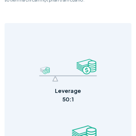
Leverage
50:1