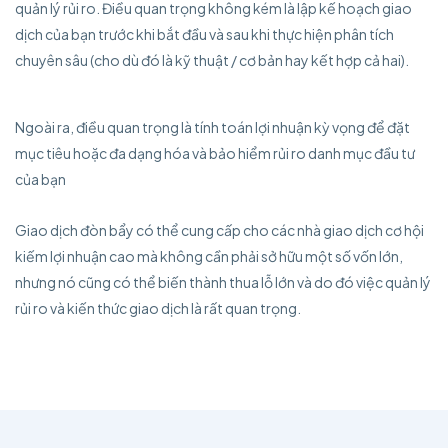
quản lý rủi ro. Điều quan trọng không kém là lập kế hoạch giao
dịch của bạn trước khi bắt đầu và sau khi thực hiện phân tích
chuyên sâu (cho dù đó là kỹ thuật / cơ bản hay kết hợp cả hai).
Ngoài ra, điều quan trọng là tính toán lợi nhuận kỳ vọng để đặt
mục tiêu hoặc đa dạng hóa và bảo hiểm rủi ro danh mục đầu tư
của bạn
Giao dịch đòn bẩy có thể cung cấp cho các nhà giao dịch cơ hội
kiếm lợi nhuận cao mà không cần phải sở hữu một số vốn lớn,
nhưng nó cũng có thể biến thành thua lỗ lớn và do đó việc quản lý
rủi ro và kiến thức giao dịch là rất quan trọng.