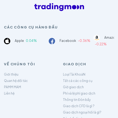
CÁC CÔNG CỤ HÀNG ĐẦU
Amazon
Apple
0.04%
Facebook
-0.36%
-0.22%
VỀ CHÚNG TÔI
GIAO DỊCH
Giới thiệu
LoạI Tài KhoảN
Quan hệ đối tác
Tất cả các công cụ
PAMM MAM
Giờ giao dịch
Liên hệ
Phí và lệ phí giao dịch
Thông tin Đòn bẩy
Giao dịch CFD là gì ?
Giao dịch ngoại hối là gì?