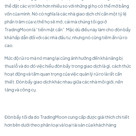
Giao dịch
thể đặt các vị trí lớn hơn nhiều so với những gì họ có thể mở bằng
vốn của mình. Nó có nghĩa là các nhà giao dịch chỉ cần một tỷ lệ
Thị trường
phần trăm của vị thế họ sẽ mở, cái mà chúng tôi gọi ở
TradingMoon là “tiền mặt cần”. Mặc dù điều này làm cho đòn bẩy
Sàn giao dịch
khá hấp dẫn đối với các nhà đầu tư, nhưng nó cũng tiềm ẩn rủi ro
cao.
Trung tâm hỗ trợ
Mức độ rủi ro mà nó mang lại cũng ảnh hưởng đến khả năng bị
thua lỗ và do đó việc hiểu đòn bẩy trong giao dịch là gì, cách thức
hoạt động và tầm quan trọng của việc quản lý rủi ro là rất cần
thiết. Đòn bẩy giao dịch khác nhau giữa các nhà môi giới, nền
tảng và công cụ.
Đòn bẩy tối đa do TradingMoon cung cấp được giải thích chi tiết
hơn bên dưới theo phân loại và loại tài sản của khách hàng