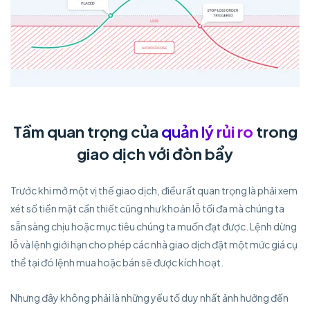
Tầm quan trọng của
quản lý rủi ro
trong
giao dịch với đòn bẩy
Trước khi mở một vị thế giao dịch, điều rất quan trọng là phải xem
xét số tiền mặt cần thiết cũng như khoản lỗ tối đa mà chúng ta
sẵn sàng chịu hoặc mục tiêu chúng ta muốn đạt được. Lệnh dừng
lỗ và lệnh giới hạn cho phép các nhà giao dịch đặt một mức giá cụ
thể tại đó lệnh mua hoặc bán sẽ được kích hoạt.
Nhưng đây không phải là những yếu tố duy nhất ảnh hưởng đến