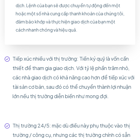
dịch. Lệnh của bạn sẽ được chuyển tự động đến một
hoặc một số nhà cung cấp thanh khoản của chúng tôi,
đảm bảo khớp và thực hiện giao dịch của bạn một
cách nhanh chóng và hiệu quả.
Tiếp xúc nhiều với thị trường: Tiền ký quỹ là vốn cần
thiết để tham gia giao dịch. Với tỷ lệ phần trăm nhỏ,
các nhà giao dịch có khả năng cao hơn để tiếp xúc với
tài sản cơ bản, sau đó có thể chuyển thành lợi nhuận
lớn nếu thị trường diễn biến như mong đợi.
Thị trường 24/5: mặc dù điều này phụ thuộc vào thị
trường / công cụ, nhưng các thị trường chính có sẵn