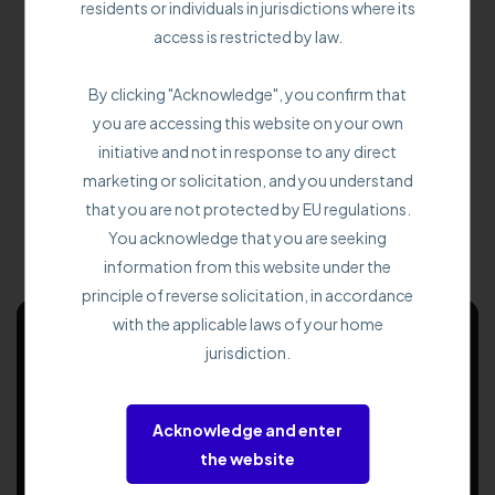
residents or individuals in jurisdictions where its
access is restricted by law.
By clicking "Acknowledge", you confirm that
you are accessing this website on your own
Tại sao lại là TradingMoon?
initiative and not in response to any direct
marketing or solicitation, and you understand
Bởi vì bạn không chỉ giao dịch trên thị trường mà còn đang
that you are not protected by EU regulations.
định hình tương lai tài chính của mình.
You acknowledge that you are seeking
information from this website under the
principle of reverse solicitation, in accordance
with the applicable laws of your home
jurisdiction.
Danh tiếng của
Acknowledge and enter
the website