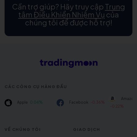
Cần trợ giúp? Hãy truy cập
Trung
tâm Điều Khiển Nhiệm Vụ
của
chúng tôi để được hỗ trợ!
CÁC CÔNG CỤ HÀNG ĐẦU
Amazon
Apple
0.04%
Facebook
-0.36%
-0.22%
VỀ CHÚNG TÔI
GIAO DỊCH