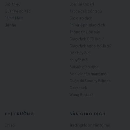
Giới thiệu
LoạI Tài KhoảN
Quan hệ đối tác
Tất cả các công cụ
PAMM MAM
Giờ giao dịch
Liên hệ
Phí và lệ phí giao dịch
Thông tin Đòn bẩy
Giao dịch CFD là gì ?
Giao dịch ngoại hối là gì?
Đòn bẩy là gì
Khuyến mãi
Bài viết giao dịch
Bonus chào mừng mới
Cuộc thi Sunday Billions
Cashback
Wang Bertuah
THỊ TRƯỜNG
SÀN GIAO DỊCH
Chỉ số
TradingMoon Platforms