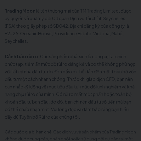
TradingMoon
là tên thương mại của TM Trading Limited, được
ủy quyền và quản lý bởi Cơ quan Dịch vụ Tài chính Seychelles
(FSA) theo giấy phép số SD042. Địa chỉ đăng ký của công ty là
F2-2A, Oceanic House, Providence Estate, Victoria, Mahé,
Seychelles.
Cảnh báo rủi ro
: Các sản phẩm phái sinh là công cụ tài chính
phức tạp, tiềm ẩn mức độ rủi ro đáng kể và có thể không phù hợp
với tất cả nhà đầu tư, do đòn bẩy có thể dẫn đến mất toàn bộ vốn
đầu tư một cách nhanh chóng. Trước khi giao dịch CFD, bạn nên
cân nhắc kỹ lưỡng về mục tiêu đầu tư, mức độ kinh nghiệm và khả
năng chịu rủi ro của mình. Có rủi ro mất một phần hoặc toàn bộ
khoản đầu tư ban đầu; do đó, bạn chỉ nên đầu tư số tiền mà bạn
có thể chấp nhận mất. Vui lòng đọc và đảm bảo rằng bạn hiểu
đầy đủ Tuyên bố Rủi ro của chúng tôi.
Các quốc gia bị hạn chế
: Các dịch vụ và sản phẩm của TradingMoon
không được cung cấp, phân phối hoặc sử dụng bởi cư dân tại một