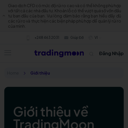
Giao dịch CFD có mức độ rủi ro cao và có thể không phù hợp
với tất cả các nhà đầu tư. Khoản lỗ có thể vượt quá số vốn đầu
tư ban đầu của bạn. Vui lòng đảm bảo rằng bạn hiểu đầy đủ
các rủi ro và thực hiện các biện pháp phù hợp để quản lý rủi ro
của mình.
+248 463 2031
Giúp Đỡ
VI
Đăng Nhập
Home
Giới thiệu
Giới thiệu về
TradingMoon
Về chúng tôi