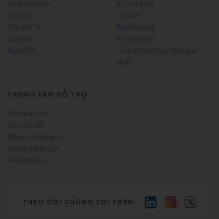
Hàng Hóa Mềm
Moon Trader
Hàng Hóa
cTrader
Tiền điện Tử
Metatrader 4
Cổ phiếu
Metatrader 5
Ngoại hối
TradingMoon Sao chép giao
dịch
TRUNG TÂM HỖ TRỢ
Cách nạp tiền
Cách rút tiền
Chính sách riêng tư
Văn bản pháp luật
Privacy policy
THEO DÕI CHÚNG TÔI TRÊN: