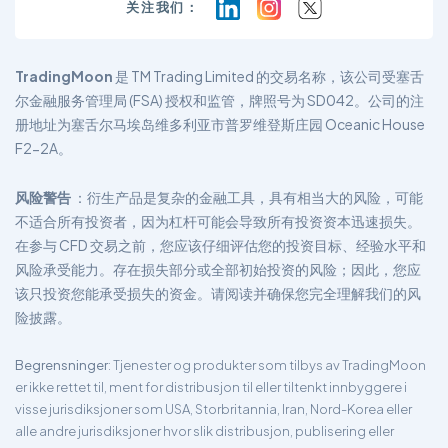
关注我们：
TradingMoon
是 TM Trading Limited 的交易名称，该公司受塞舌
尔金融服务管理局 (FSA) 授权和监管，牌照号为 SD042。公司的注
册地址为塞舌尔马埃岛维多利亚市普罗维登斯庄园 Oceanic House
F2-2A。
风险警告
：衍生产品是复杂的金融工具，具有相当大的风险，可能
不适合所有投资者，因为杠杆可能会导致所有投资资本迅速损失。
在参与 CFD 交易之前，您应该仔细评估您的投资目标、经验水平和
风险承受能力。存在损失部分或全部初始投资的风险；因此，您应
该只投资您能承受损失的资金。请阅读并确保您完全理解我们的风
险披露。
Begrensninger
: Tjenester og produkter som tilbys av TradingMoon
er ikke rettet til, ment for distribusjon til eller tiltenkt innbyggere i
visse jurisdiksjoner som USA, Storbritannia, Iran, Nord-Korea eller
alle andre jurisdiksjoner hvor slik distribusjon, publisering eller