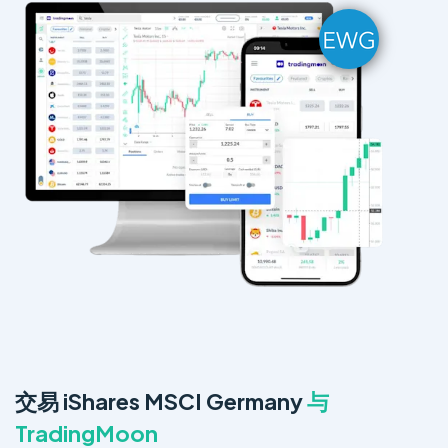
交易 iShares MSCI Germany
与
TradingMoon