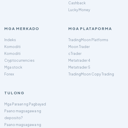
Cashback
Lucky Money
MGA MERKADO
MGA PLATAPORMA
Indeks
TradingMoon Platforms
Komoditi
Moon Trader
Komoditi
cTrader
Cryptocurrencies
Metatrader 4
Mga stock
Metatrader 5
Forex
TradingMoon Copy Trading
TULONG
Mga Paraan ng Pagbayad
Paano magsagawa ng
deposito?
Paano magsagawa ng