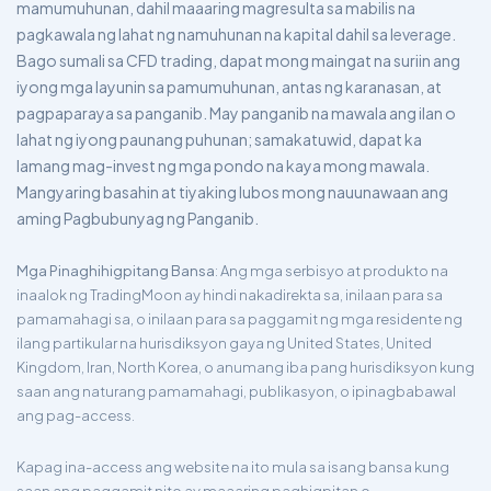
mamumuhunan, dahil maaaring magresulta sa mabilis na
pagkawala ng lahat ng namuhunan na kapital dahil sa leverage.
Bago sumali sa CFD trading, dapat mong maingat na suriin ang
iyong mga layunin sa pamumuhunan, antas ng karanasan, at
pagpaparaya sa panganib. May panganib na mawala ang ilan o
lahat ng iyong paunang puhunan; samakatuwid, dapat ka
lamang mag-invest ng mga pondo na kaya mong mawala.
Mangyaring basahin at tiyaking lubos mong nauunawaan ang
aming Pagbubunyag ng Panganib.
Mga Pinaghihigpitang Bansa
: Ang mga serbisyo at produkto na
inaalok ng TradingMoon ay hindi nakadirekta sa, inilaan para sa
pamamahagi sa, o inilaan para sa paggamit ng mga residente ng
ilang partikular na hurisdiksyon gaya ng United States, United
Kingdom, Iran, North Korea, o anumang iba pang hurisdiksyon kung
saan ang naturang pamamahagi, publikasyon, o ipinagbabawal
ang pag-access.
Kapag ina-access ang website na ito mula sa isang bansa kung