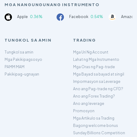
MGA NANGUNGUNANG INSTRUMENTO
Apple
0.36%
Facebook
0.54%
Amazon
TUNGKOL SA AMIN
TRADING
Tungkol sa amin
Mga Uri Ng Account
Mga Pakikipagsosyo
Lahat ng Mga Instrumento
PAMM MAM
Mga Oras ng Pag-trade
Pakikipag-ugnayan
Mga Bayad sa bayad at singil
Impormasyon sa Leverage
Ano ang Pag-trade ng CFD?
Ano ang Forex Trading?
Ano ang leverage
Promosyon
Mga Artikulo sa Trading
Bagong welcome bonus
Sunday Billions Competition