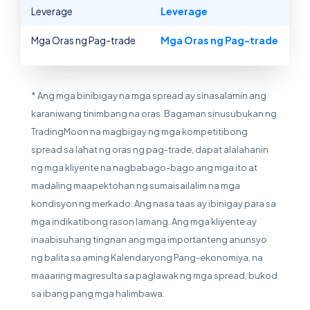
Leverage
Leverage
Mga Oras ng Pag-trade
Mga Oras ng Pag-trade
* Ang mga binibigay na mga spread ay sinasalamin ang
karaniwang tinimbang na oras. Bagaman sinusubukan ng
TradingMoon na magbigay ng mga kompetitibong
spread sa lahat ng oras ng pag-trade, dapat alalahanin
ng mga kliyente na nagbabago-bago ang mga ito at
madaling maapektohan ng sumaisailalim na mga
kondisyon ng merkado. Ang nasa taas ay ibinigay para sa
mga indikatibong rason lamang. Ang mga kliyente ay
inaabisuhang tingnan ang mga importanteng anunsyo
ng balita sa aming Kalendaryong Pang-ekonomiya, na
maaaring magresulta sa paglawak ng mga spread, bukod
sa ibang pang mga halimbawa.