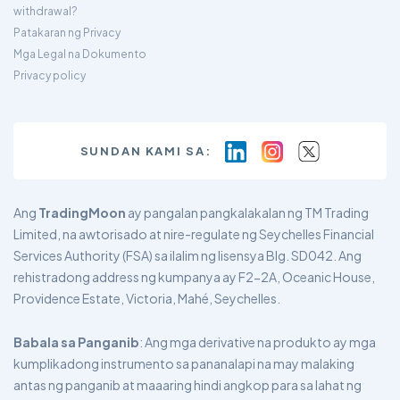
withdrawal?
Patakaran ng Privacy
Mga Legal na Dokumento
Privacy policy
SUNDAN KAMI SA:
Ang
TradingMoon
ay pangalan pangkalakalan ng TM Trading
Limited, na awtorisado at nire-regulate ng Seychelles Financial
Services Authority (FSA) sa ilalim ng lisensya Blg. SD042. Ang
rehistradong address ng kumpanya ay F2-2A, Oceanic House,
Providence Estate, Victoria, Mahé, Seychelles.
Babala sa Panganib
: Ang mga derivative na produkto ay mga
kumplikadong instrumento sa pananalapi na may malaking
antas ng panganib at maaaring hindi angkop para sa lahat ng