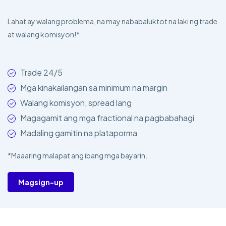
Lahat ay walang problema, na may nababaluktot na laki ng trade
at walang komisyon!*
Trade 24/5
Mga kinakailangan sa minimum na margin
Walang komisyon, spread lang
Magagamit ang mga fractional na pagbabahagi
Madaling gamitin na plataporma
*Maaaring malapat ang ibang mga bayarin.
Magsign-up