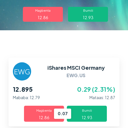
Tungkol sa amin
Magbenta
Bumili
Trading
12.86
12.93
Mga Merkado
Mga Plataporma
Tulong
iShares MSCI Germany
EWG.US
12.895
0.29 (2.31%)
Mababa: 12.79
Mataas: 12.87
Magbenta
Bumili
0.07
12.86
12.93