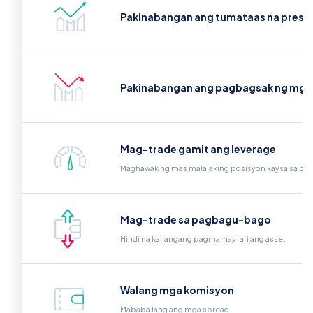
Pakinabangan ang tumataas na presy
Pakinabangan ang pagbagsak ng mga p
Mag-trade gamit ang leverage
Maghawak ng mas malalaking posisyon kaysa sa per
Mag-trade sa pagbagu-bago
Hindi na kailangang pagmamay-ari ang asset
Walang mga komisyon
Mababa lang ang mga spread