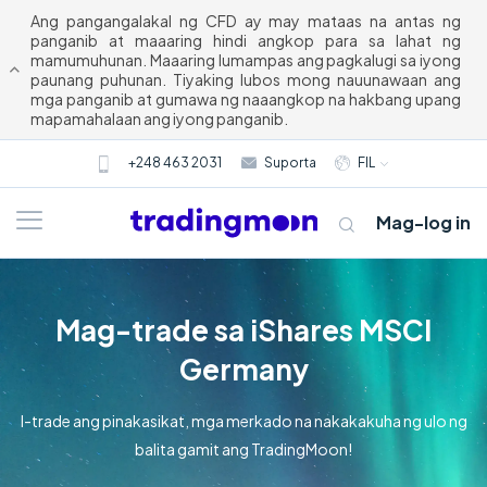
Ang pangangalakal ng CFD ay may mataas na antas ng
panganib at maaaring hindi angkop para sa lahat ng
mamumuhunan. Maaaring lumampas ang pagkalugi sa iyong
paunang puhunan. Tiyaking lubos mong nauunawaan ang
mga panganib at gumawa ng naaangkop na hakbang upang
mapamahalaan ang iyong panganib.
+248 463 2031
Suporta
FIL
Mag-log in
Mag-trade sa iShares MSCI
Germany
I-trade ang pinakasikat, mga merkado na nakakakuha ng ulo ng
balita gamit ang TradingMoon!