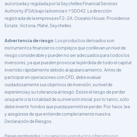
autorizada y regulada por la Seychelles Financial Services
Authority (FSA) bajo la licencia n.º SD042. La dirección
registrada de la empresa es F2-2A, Oceanic House, Providence
Estate, Victoria, Mahé, Seychelles.
Advertencia de riesgo
: Los productos derivados son
instrumentos financieros complejos que conllevan un nivel de
riesgo considerable y pueden no ser adecuados para todos los
inversores, ya que pueden provocar la pérdida de todo el capital
invertido rápidamente debido al apalancamiento. Antes de
participar en operaciones con CFD, debe evaluar
cuidadosamente sus objetivos de inversión, su nivel de
experiencia y su tolerancia al riesgo. Existe el riesgo de perder
una parte o la totalidad de su inversión inicial; por lo tanto, sólo
debe invertir fondos que pueda permitirse perder. Por favor, lea
y asegúrese de que entiende completamente nuestra
Declaración de Riesgos.
Países restringidos
: Los servicios y productos ofrecidos por