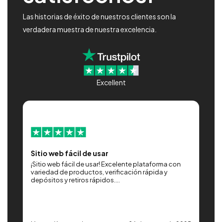
Las historias de éxito de nuestros clientes son la
verdadera muestra de nuestra excelencia.
Excellent
Sitio web fácil de usar
G
a,
¡Sitio web fácil de usar! Excelente plataforma con
E
variedad de productos, verificación rápida y
r
depósitos y retiros rápidos....
v