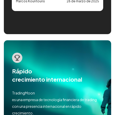
25
Marcos Kountouris
26 de marzo de 2025
G
Rápido
crecimiento internacional
TradingMoon
es una empresa de tecnología financiera de trading
con una presencia internacional en rápido
crecimiento.