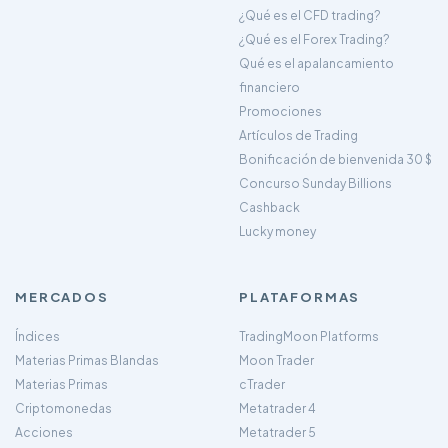
¿Qué es el CFD trading?
¿Qué es el Forex Trading?
Qué es el apalancamiento
financiero
Promociones
Artículos de Trading
Bonificación de bienvenida 30 $
Concurso Sunday Billions
Cashback
Lucky money
MERCADOS
PLATAFORMAS
Índices
TradingMoon Platforms
Materias Primas Blandas
Moon Trader
Materias Primas
cTrader
Criptomonedas
Metatrader 4
Acciones
Metatrader 5