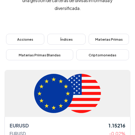
una gestión de carteras de divisas informada y
Trading
diversificada.
Mercados
Plataformas
Acciones
Índices
Materias Primas
Centro de Ayuda
Materias Primas Blandas
Criptomonedas
EURUSD
1.15216
EURUSD
-0.02%