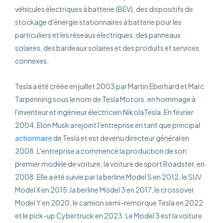
véhicules électriques à batterie (BEV), des dispositifs de
stockage d'énergie stationnaires à batterie pour les
particuliers et les réseaux électriques, des panneaux
solaires, des bardeaux solaires et des produits et services
connexes.
Tesla a été créée en juillet 2003 par Martin Eberhard et Marc
Tarpenning sous le nom de Tesla Motors, en hommage à
l'inventeur et ingénieur électricien NikolaTesla. En février
2004, Elon Musk a rejoint l'entreprise en tant que principal
actionnaire
de Tesla et est devenu directeur général en
2008. L'entreprise a commencé la production de son
premier modèle de voiture, la voiture de sport Roadster, en
2008. Elle a été suivie par la berline Model S en 2012, le SUV
Model X en 2015, la berline Model 3 en 2017, le crossover
Model Y en 2020, le camion semi-remorque Tesla en 2022
et le pick-up Cybertruck en 2023. Le Model 3 est la voiture