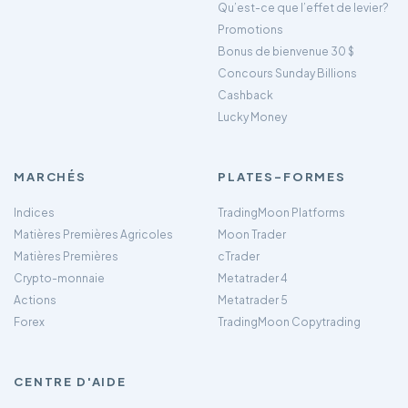
Qu’est-ce que l’effet de levier?
Promotions
Bonus de bienvenue 30 $
Concours Sunday Billions
Cashback
Lucky Money
MARCHÉS
PLATES-FORMES
Indices
TradingMoon Platforms
Matières Premières Agricoles
Moon Trader
Matières Premières
cTrader
Crypto-monnaie
Metatrader 4
Actions
Metatrader 5
Forex
TradingMoon Copytrading
CENTRE D'AIDE