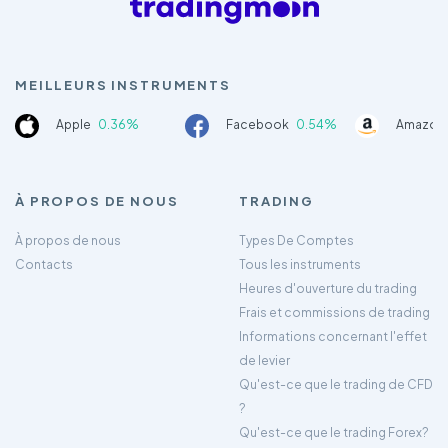
MEILLEURS INSTRUMENTS
Apple
0.36%
Facebook
0.54%
Amazon
À PROPOS DE NOUS
TRADING
À propos de nous
Types De Comptes
Contacts
Tous les instruments
Heures d'ouverture du trading
Frais et commissions de trading
Informations concernant l'effet
de levier
Qu'est-ce que le trading de CFD
?
Qu'est-ce que le trading Forex?