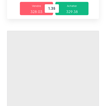
Trading
Vendre
Acheter
1.35
328.03
329.38
Marchés
Plates-formes
Centre d'aide