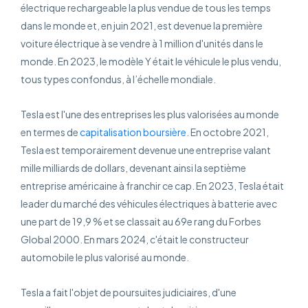
électrique rechargeable la plus vendue de tous les temps
dans le monde et, en juin 2021, est devenue la première
voiture électrique à se vendre à 1 million d'unités dans le
monde. En 2023, le modèle Y était le véhicule le plus vendu,
tous types confondus, à l’échelle mondiale.
Tesla est l'une des entreprises les plus valorisées au monde
en termes de
capitalisation boursière
. En octobre 2021,
Tesla est temporairement devenue une entreprise valant
mille milliards de dollars, devenant ainsi la septième
entreprise américaine à franchir ce cap. En 2023, Tesla était
leader du marché des véhicules électriques à batterie avec
une part de 19,9 % et se classait au 69e rang du Forbes
Global 2000. En mars 2024, c'était le constructeur
automobile le plus valorisé au monde.
Tesla a fait l'objet de poursuites judiciaires, d'une