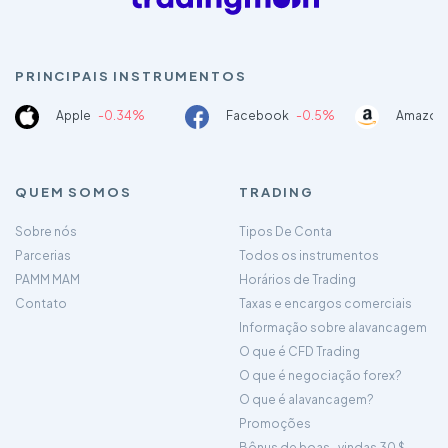
PRINCIPAIS INSTRUMENTOS
Apple
-0.34%
Facebook
-0.5%
Amazon
QUEM SOMOS
TRADING
Sobre nós
Tipos De Conta
Parcerias
Todos os instrumentos
PAMM MAM
Horários de Trading
Contato
Taxas e encargos comerciais
Informação sobre alavancagem
O que é CFD Trading
O que é negociação forex?
O que é alavancagem?
Promoções
Bônus de boas -vindas 30 $