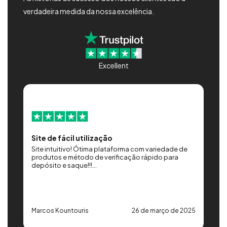
verdadeira medida da nossa excelência.
Excellent
Site de fácil utilização
G
Site intuitivo! Ótima plataforma com variedade de
Ó
produtos e método de verificação rápido para
d
depósito e saque!!!...
e
25
Marcos Kountouris
26 de março de 2025
G