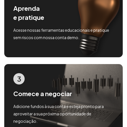
Aprenda
e pratique
Acesse nossas ferramentas educacionais e pratique
sem riscos com nossa conta demo.
3
Comece a negociar
Adicione fundos à sua conta e esteja pronto para
aproveitar a sua próxima oportunidade de
negociação.