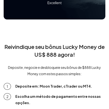
Excellent
Reivindique seu bônus Lucky Money de
US$ 888 agora!
Deposite, negocie e desbloqueie seu bônus de $888 Lucky
Money com estes passos simples:
Deposite em: Moon Trader, cTrader ou MT4.
Escolha um método de pagamento entre nossas
opções.