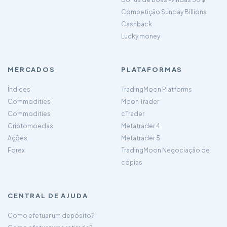
Competição Sunday Billions
Cashback
Lucky money
MERCADOS
PLATAFORMAS
Índices
TradingMoon Platforms
Commodities
Moon Trader
Commodities
cTrader
Criptomoedas
Metatrader 4
Ações
Metatrader 5
Forex
TradingMoon Negociação de
cópias
CENTRAL DE AJUDA
Como efetuar um depósito?